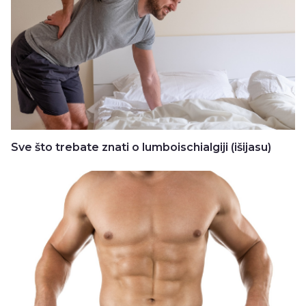
Sve što trebate znati o lumboischialgiji (išijasu)