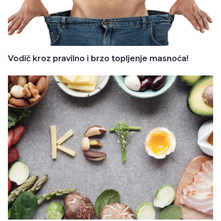
Vodič kroz pravilno i brzo topljenje masnoća!