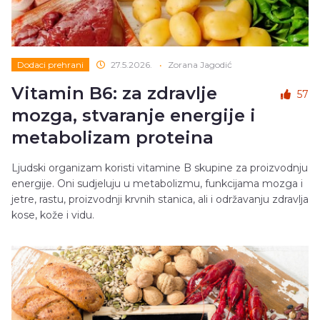
Dodaci prehrani
27.5.2026.
•
Zorana Jagodić
Vitamin B6: za zdravlje
57
mozga, stvaranje energije i
metabolizam proteina
Ljudski organizam koristi vitamine B skupine za proizvodnju
energije. Oni sudjeluju u metabolizmu, funkcijama mozga i
jetre, rastu, proizvodnji krvnih stanica, ali i održavanju zdravlja
kose, kože i vidu.