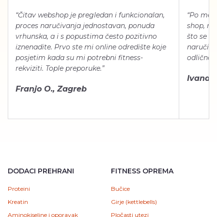
“Čitav webshop je pregledan i funkcionalan,
“Po meni
proces naručivanja jednostavan, ponuda
shop, neg
vrhunska, a i s popustima često pozitivno
što se ti
iznenadite. Prvo ste mi online odredište koje
naručiti
posjetim kada su mi potrebni fitness-
odlično 
rekviziti. Tople preporuke.”
Ivana Š.
Franjo O., Zagreb
DODACI PREHRANI
FITNESS OPREMA
Proteini
Bučice
Kreatin
Girje (kettlebells)
Aminokiseline i oporavak
Pločasti utezi