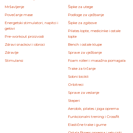
Mršavljenje
Šipke za utege
Povećanje mase
Podloge za vježbanje
Energetski stimulatori, napitci i
Šipke za zgibove
gelovi
Pilates lopte, medicinke i ostale
Pre-workout proizvodi
lopte
Zdravi snackovi i obroci
Bench i ostale klupe
Zdravlje
Sprave za vježbanje
Stimulansi
Foam rolleri i masažna pomagala
Trake za trčanje
Sobni bicikli
Orbitreci
Sprave za veslanje
Steperi
Aerobik, pilates i joga oprema
Funkcionalni trening i Crossfit
Elastične trake i gume
Ostala fitness oprema i rekviziti