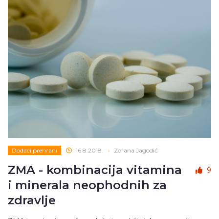
Dodaci prehrani
16.8.2018.
•
Zorana Jagodić
ZMA - kombinacija vitamina
9
i minerala neophodnih za
zdravlje