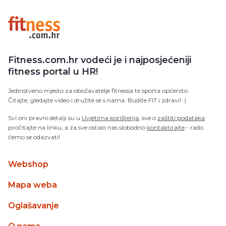
Fitness.com.hr vodeći je i najposjećeniji
fitness portal u HR!
Jedinstveno mjesto za obožavatelje fitnessa te sporta općenito.
Čitajte, gledajte video i družite se s nama. Budite FIT i zdravi! :)
Svi oni pravni detalji su u
Uvjetima korištenja
, sve o
zaštiti podataka
pročitajte na linku, a za sve ostalo nas slobodno
kontaktirajte
- rado
ćemo se odazvati!
Webshop
Mapa weba
Oglašavanje