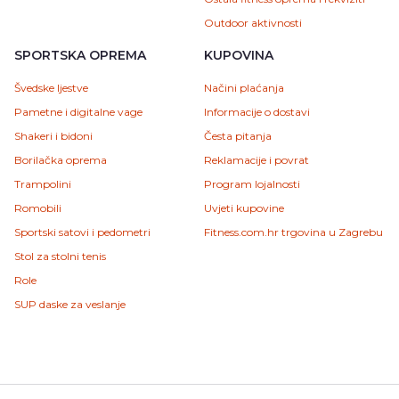
Outdoor aktivnosti
SPORTSKA OPREMA
KUPOVINA
Švedske ljestve
Načini plaćanja
Pametne i digitalne vage
Informacije o dostavi
Shakeri i bidoni
Česta pitanja
Borilačka oprema
Reklamacije i povrat
Trampolini
Program lojalnosti
Romobili
Uvjeti kupovine
Sportski satovi i pedometri
Fitness.com.hr trgovina u Zagrebu
Stol za stolni tenis
Role
SUP daske za veslanje