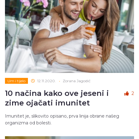
Um i tijelo
12.11.2020.
•
Zorana Jagodić
10 načina kako ove jeseni i
2
zime ojačati imunitet
Imunitet je, slikovito opisano, prva linija obrane našeg
organizma od bolesti.