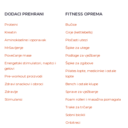
DODACI PREHRANI
FITNESS OPREMA
Proteini
Bučice
Kreatin
Girje (kettlebells)
Aminokiseline i oporavak
Pločasti utezi
Mršavljenje
Šipke za utege
Povećanje mase
Podloge za vježbanje
Energetski stimulatori, napitci i
Šipke za zgibove
gelovi
Pilates lopte, medicinke i ostale
Pre-workout proizvodi
lopte
Zdravi snackovi i obroci
Bench i ostale klupe
Zdravlje
Sprave za vježbanje
Stimulansi
Foam rolleri i masažna pomagala
Trake za trčanje
Sobni bicikli
Orbitreci