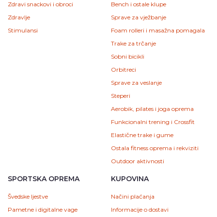
Zdravi snackovi i obroci
Bench i ostale klupe
Zdravlje
Sprave za vježbanje
Stimulansi
Foam rolleri i masažna pomagala
Trake za trčanje
Sobni bicikli
Orbitreci
Sprave za veslanje
Steperi
Aerobik, pilates i joga oprema
Funkcionalni trening i Crossfit
Elastične trake i gume
Ostala fitness oprema i rekviziti
Outdoor aktivnosti
SPORTSKA OPREMA
KUPOVINA
Švedske ljestve
Načini plaćanja
Pametne i digitalne vage
Informacije o dostavi