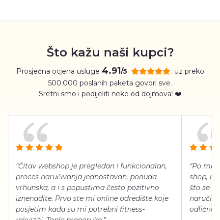
Što kažu naši kupci?
4.91
Prosječna ocjena usluge
uz preko
/5
500.000 poslanih paketa govori sve.
Sretni smo i podijeliti neke od dojmova! ❤️
“Čitav webshop je pregledan i funkcionalan,
“Po meni
proces naručivanja jednostavan, ponuda
shop, neg
vrhunska, a i s popustima često pozitivno
što se ti
iznenadite. Prvo ste mi online odredište koje
naručiti
posjetim kada su mi potrebni fitness-
odlično 