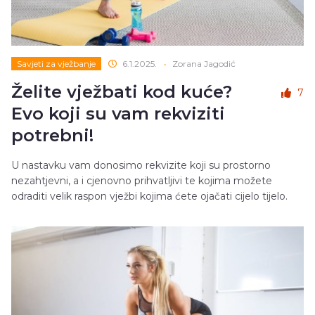
Savjeti za vježbanje
6.1.2025.
•
Zorana Jagodić
Želite vježbati kod kuće?
7
Evo koji su vam rekviziti
potrebni!
U nastavku vam donosimo rekvizite koji su prostorno
nezahtjevni, a i cjenovno prihvatljivi te kojima možete
odraditi velik raspon vježbi kojima ćete ojačati cijelo tijelo.