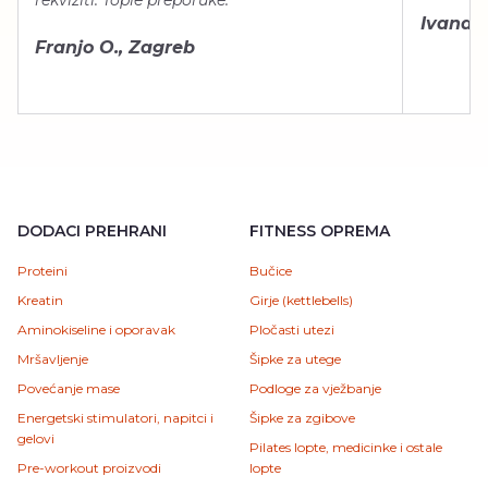
rekviziti. Tople preporuke.”
Ivana Š.
Franjo O., Zagreb
DODACI PREHRANI
FITNESS OPREMA
Proteini
Bučice
Kreatin
Girje (kettlebells)
Aminokiseline i oporavak
Pločasti utezi
Mršavljenje
Šipke za utege
Povećanje mase
Podloge za vježbanje
Energetski stimulatori, napitci i
Šipke za zgibove
gelovi
Pilates lopte, medicinke i ostale
Pre-workout proizvodi
lopte