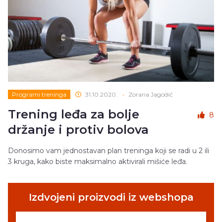
Programi treninga
31.10.2020.
•
Zorana Jagodić
Trening leđa za bolje
8
držanje i protiv bolova
Donosimo vam jednostavan plan treninga koji se radi u 2 ili
3 kruga, kako biste maksimalno aktivirali mišiće leđa.
Izdvojeni proizvodi iz webshopa