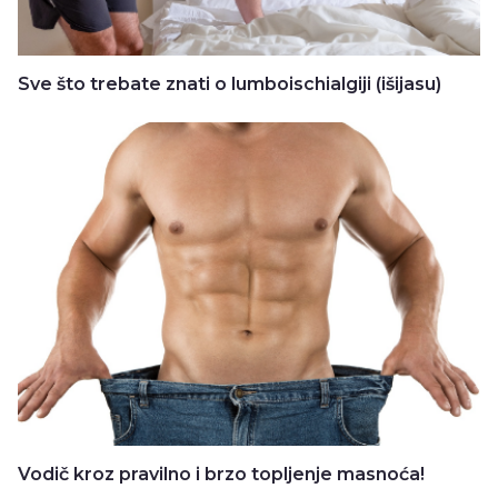
Sve što trebate znati o lumboischialgiji (išijasu)
Vodič kroz pravilno i brzo topljenje masnoća!