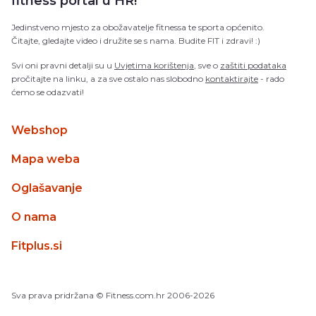
fitness portal u HR!
Jedinstveno mjesto za obožavatelje fitnessa te sporta općenito.
Čitajte, gledajte video i družite se s nama. Budite FIT i zdravi! :)
Svi oni pravni detalji su u
Uvjetima korištenja
, sve o
zaštiti podataka
pročitajte na linku, a za sve ostalo nas slobodno
kontaktirajte
- rado
ćemo se odazvati!
Webshop
Mapa weba
Oglašavanje
O nama
Fitplus.si
Sva prava pridržana
© Fitness.com.hr
2006-2026