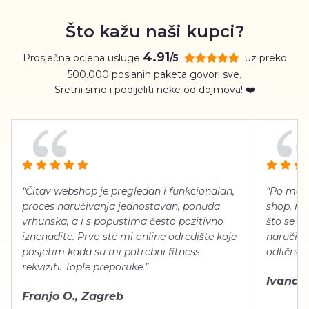
Što kažu naši kupci?
4.91
Prosječna ocjena usluge
uz preko
/5
500.000 poslanih paketa govori sve.
Sretni smo i podijeliti neke od dojmova! ❤️
“Čitav webshop je pregledan i funkcionalan,
“Po meni
proces naručivanja jednostavan, ponuda
shop, neg
vrhunska, a i s popustima često pozitivno
što se ti
iznenadite. Prvo ste mi online odredište koje
naručiti
posjetim kada su mi potrebni fitness-
odlično 
rekviziti. Tople preporuke.”
Ivana Š.
Franjo O., Zagreb