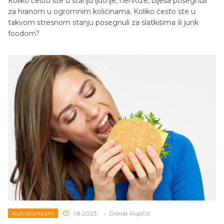
Koliko često ste u stanju ljutnje, nervoze, bijesa posegnuli
za hranom u ogromnim količinama. Koliko često ste u
takvom stresnom stanju posegnuli za slatkišima ili junk
foodom?
Nutricionizam
1.8.2023.
•
Donat Rupčić