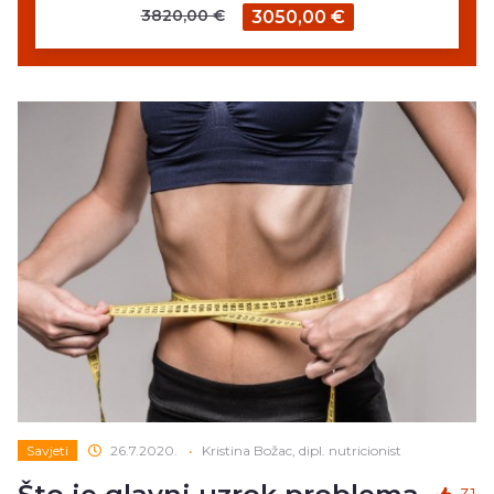
3820,00 €
3050,00 €
Savjeti
26.7.2020.
•
Kristina Božac, dipl. nutricionist