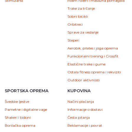
Stimulansi
Foam rolleri i masažna pomagala
Trake za trčanje
Sobni bicikli
Orbitreci
Sprave za veslanje
Steperi
Aerobik, pilates i joga oprema
Funkcionalni trening i Crossfit
Elastične trake i gume
Ostala fitness oprema i rekviziti
Outdoor aktivnosti
SPORTSKA OPREMA
KUPOVINA
Švedske ljestve
Načini plaćanja
Pametne i digitalne vage
Informacije o dostavi
Shakeri i bidoni
Česta pitanja
Borilačka oprema
Reklamacije i povrat