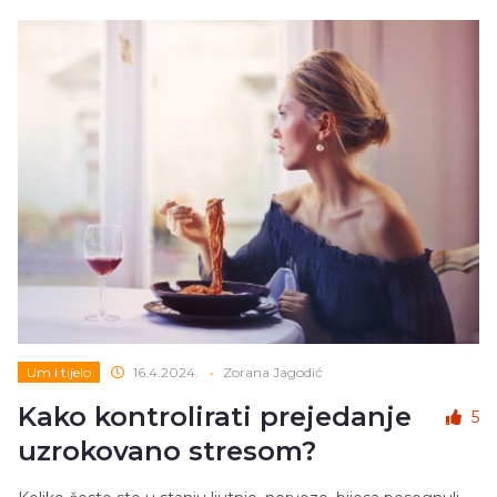
Um i tijelo
16.4.2024.
•
Zorana Jagodić
Kako kontrolirati prejedanje
5
uzrokovano stresom?