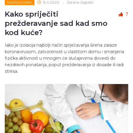
Nutricionizam
8.4.2020.
•
Zorana Jagodić
Kako spriječiti
7
prežderavanje sad kad smo
kod kuće?
Iako je izolacija najbolji način sprječavanja širena zaraze
koronavirusom, zatvorenost u vlastitom domu i smanjena
fizička aktivnost u mnogim će slučajevima dovesti do
nezdravih ponašanja, poput prežderavanja iz dosade ili radi
stresa.