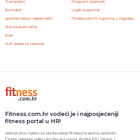
Trampolini
Program lojalnosti
Romobili
Uvjeti kupovine
Sportski satovi i pedometri
Fitness.com.hr trgovina u Zagrebu
Stol za stolni tenis
Role
SUP daske za veslanje
Fitness.com.hr vodeći je i najposjećeniji
fitness portal u HR!
Jedinstveno mjesto za obožavatelje fitnessa te sporta općenito.
Čitajte, gledajte video i družite se s nama. Budite FIT i zdravi! :)