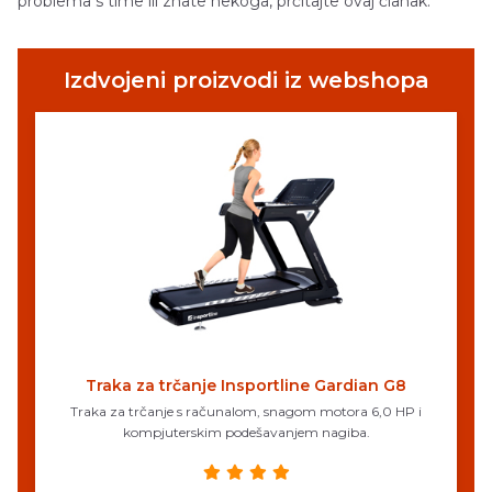
problema s time ili znate nekoga, prčitajte ovaj članak.
Izdvojeni proizvodi iz webshopa
Traka za trčanje Insportline Gardian G8
Traka za trčanje s računalom, snagom motora 6,0 HP i
kompjuterskim podešavanjem nagiba.