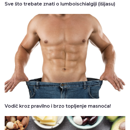
Sve što trebate znati o lumboischialgiji (išijasu)
Vodič kroz pravilno i brzo topljenje masnoća!