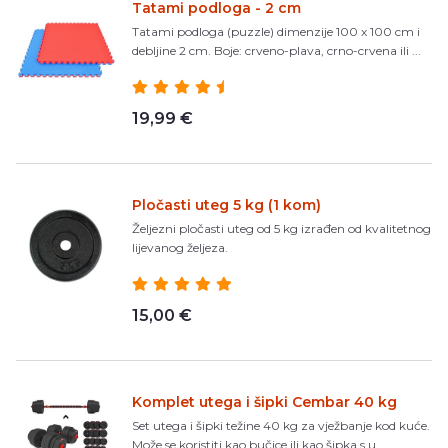
Tatami podloga - 2 cm
Tatami podloga (puzzle) dimenzije 100 x 100 cm i
debljine 2 cm. Boje: crveno-plava, crno-crvena ili ...
19,99 €
Pločasti uteg 5 kg (1 kom)
Željezni pločasti uteg od 5 kg izrađen od kvalitetnog
lijevanog željeza.
15,00 €
Komplet utega i šipki Cembar 40 kg
Set utega i šipki težine 40 kg za vježbanje kod kuće.
Može se koristiti kao bučice ili kao šipka s u...