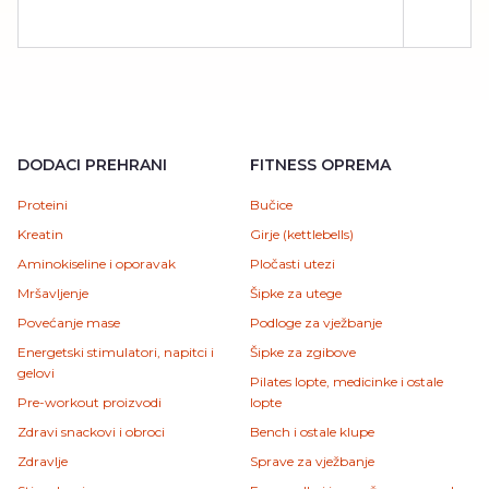
DODACI PREHRANI
FITNESS OPREMA
Proteini
Bučice
Kreatin
Girje (kettlebells)
Aminokiseline i oporavak
Pločasti utezi
Mršavljenje
Šipke za utege
Povećanje mase
Podloge za vježbanje
Energetski stimulatori, napitci i
Šipke za zgibove
gelovi
Pilates lopte, medicinke i ostale
Pre-workout proizvodi
lopte
Zdravi snackovi i obroci
Bench i ostale klupe
Zdravlje
Sprave za vježbanje