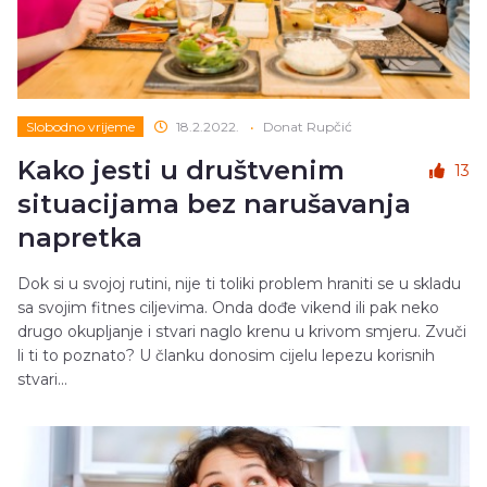
Slobodno vrijeme
18.2.2022.
•
Donat Rupčić
Kako jesti u društvenim
13
situacijama bez narušavanja
napretka
Dok si u svojoj rutini, nije ti toliki problem hraniti se u skladu
sa svojim fitnes ciljevima. Onda dođe vikend ili pak neko
drugo okupljanje i stvari naglo krenu u krivom smjeru. Zvuči
li ti to poznato? U članku donosim cijelu lepezu korisnih
stvari...