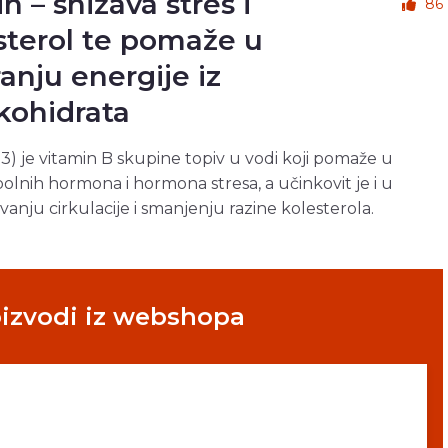
n – snižava stres i
86
sterol te pomaže u
ranju energije iz
ikohidrata
B3) je vitamin B skupine topiv u vodi koji pomaže u
spolnih hormona i hormona stresa, a učinkovit je i u
vanju cirkulacije i smanjenju razine kolesterola.
oizvodi iz webshopa