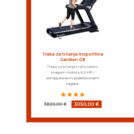
Traka za trčanje Insportline
Gardian G8
Traka za trčanje s računalom,
snagom motora 6,0 HP i
kompjuterskim podešavanjem
nagiba.
3820,00 €
3050,00 €