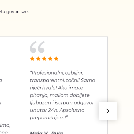
ta govori sve.
“Profesionalni, ozbiljni,
“Jako 
a
transparentni, točni! Samo
proizv
riječi hvale! Ako imate
dugogo
pitanja, mailom dobijete
je bilo
a
ljubazan i iscrpan odgovor
unutar 24h. Apsolutno
Mira C
preporučujem!”
vima,
učne
Maja V., Pula