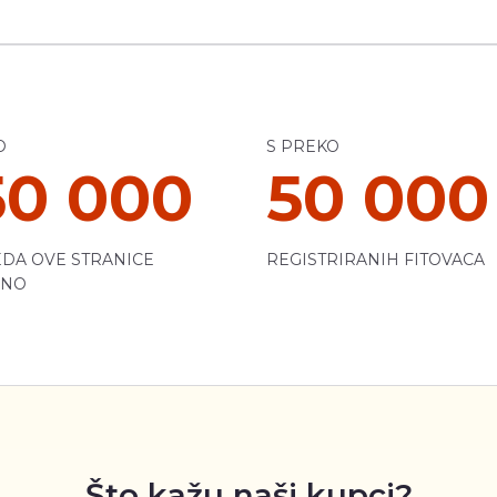
O
S PREKO
50 000
50 000
DA OVE STRANICE
REGISTRIRANIH FITOVACA
ČNO
Što kažu naši kupci?