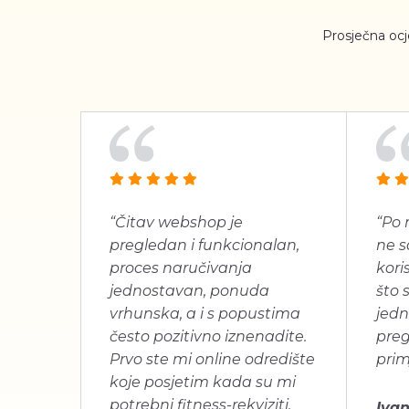
Prosječna oc
“Čitav webshop je
“Po 
pregledan i funkcionalan,
ne s
proces naručivanja
koris
jednostavan, ponuda
što 
vrhunska, a i s popustima
jedn
često pozitivno iznenadite.
pre
Prvo ste mi online odredište
prim
koje posjetim kada su mi
potrebni fitness-rekviziti.
Ivan