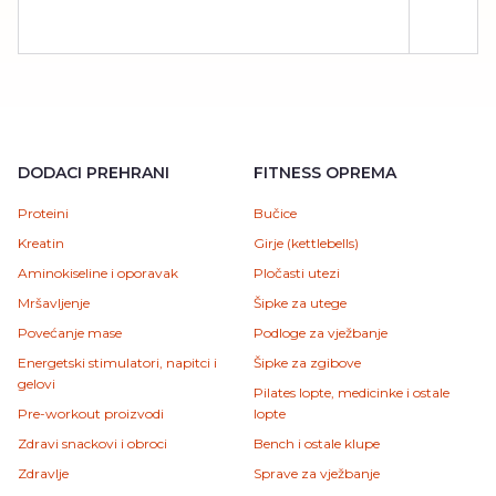
DODACI PREHRANI
FITNESS OPREMA
Proteini
Bučice
Kreatin
Girje (kettlebells)
Aminokiseline i oporavak
Pločasti utezi
Mršavljenje
Šipke za utege
Povećanje mase
Podloge za vježbanje
Energetski stimulatori, napitci i
Šipke za zgibove
gelovi
Pilates lopte, medicinke i ostale
Pre-workout proizvodi
lopte
Zdravi snackovi i obroci
Bench i ostale klupe
Zdravlje
Sprave za vježbanje