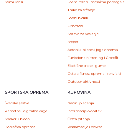
Stimulansi
Foam rolleri i masažna pomagala
Trake za trčanje
Sobni bicikli
Orbitreci
Sprave za veslanje
Steperi
Aerobik, pilates i joga oprema
Funkcionalni trening i Crossfit
Elastične trake i gume
Ostala fitness oprema i rekviziti
Outdoor aktivnosti
SPORTSKA OPREMA
KUPOVINA
Švedske ljestve
Načini plaćanja
Pametne i digitalne vage
Informacije o dostavi
Shakeri i bidoni
Česta pitanja
Borilačka oprema
Reklamacije i povrat