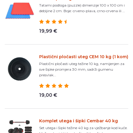
Tatami podloga (puzzle) dimenzije 100 x 100 cm i
debljine 2 cm. Boje: crveno-plava, crno-crvena ili ...
19,99 €
Plastični pločasti uteg CEM 10 kg (1 kom)
Plastični pločasti uteg težine 10 kg, namijenjen za
sve šipke promjera 30 mm, sadrži gumenu
presvlak...
19,00 €
Komplet utega i šipki Cembar 40 kg
Set utega i šipki težine 40 kg za vježbanje kod kuće.