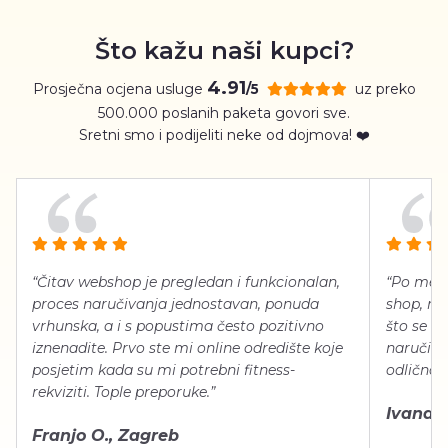
Što kažu naši kupci?
4.91
Prosječna ocjena usluge
uz preko
/5
500.000 poslanih paketa govori sve.
Sretni smo i podijeliti neke od dojmova! ❤️
“Čitav webshop je pregledan i funkcionalan,
“Po meni
proces naručivanja jednostavan, ponuda
shop, neg
vrhunska, a i s popustima često pozitivno
što se ti
iznenadite. Prvo ste mi online odredište koje
naručiti
posjetim kada su mi potrebni fitness-
odlično 
rekviziti. Tople preporuke.”
Ivana Š.
Franjo O., Zagreb