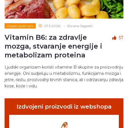
Dodaci prehrani
27.5.2026.
•
Zorana Jagodić
Vitamin B6: za zdravlje
57
mozga, stvaranje energije i
metabolizam proteina
Ljudski organizam koristi vitamine B skupine za proizvodnju
energije. Oni sudjeluju u metabolizmu, funkcijama mozga i
jetre, rastu, proizvodnji krvnih stanica, ali i održavanju zdravlja
kose, kože i vidu.
Izdvojeni proizvodi iz webshopa