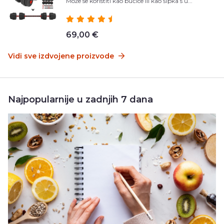
Može se koristiti kao bučice ili kao šipka s u...
69,00 €
Vidi sve izdvojene proizvode
Najpopularnije u zadnjih 7 dana