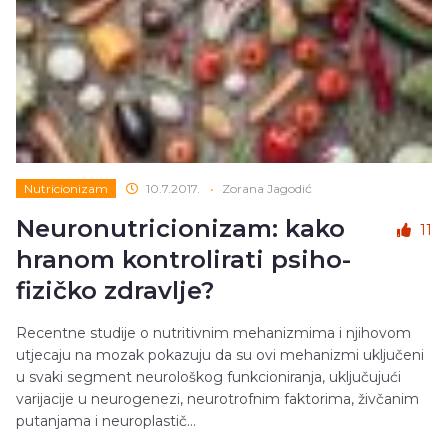
Nutricionizam
10.7.2017.
•
Zorana Jagodić
Neuronutricionizam: kako
11
hranom kontrolirati psiho-
fizičko zdravlje?
Recentne studije o nutritivnim mehanizmima i njihovom
utjecaju na mozak pokazuju da su ovi mehanizmi uključeni
u svaki segment neurološkog funkcioniranja, uključujući
varijacije u neurogenezi, neurotrofnim faktorima, živčanim
putanjama i neuroplastič...