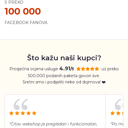
S PREKO
100 000
FACEBOOK FANOVA
Što kažu naši kupci?
4.91
Prosječna ocjena usluge
uz preko
/5
500.000 poslanih paketa govori sve.
Sretni smo i podijeliti neke od dojmova! ❤️
“Čitav webshop je pregledan i funkcionalan,
“Po meni