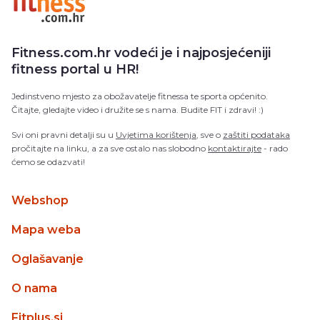
Fitness.com.hr vodeći je i najposjećeniji
fitness portal u HR!
Jedinstveno mjesto za obožavatelje fitnessa te sporta općenito.
Čitajte, gledajte video i družite se s nama. Budite FIT i zdravi! :)
Svi oni pravni detalji su u
Uvjetima korištenja
, sve o
zaštiti podataka
pročitajte na linku, a za sve ostalo nas slobodno
kontaktirajte
- rado
ćemo se odazvati!
Webshop
Mapa weba
Oglašavanje
O nama
Fitplus.si