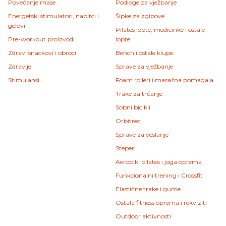
Povećanje mase
Podloge za vježbanje
Energetski stimulatori, napitci i
Šipke za zgibove
gelovi
Pilates lopte, medicinke i ostale
Pre-workout proizvodi
lopte
Zdravi snackovi i obroci
Bench i ostale klupe
Zdravlje
Sprave za vježbanje
Stimulansi
Foam rolleri i masažna pomagala
Trake za trčanje
Sobni bicikli
Orbitreci
Sprave za veslanje
Steperi
Aerobik, pilates i joga oprema
Funkcionalni trening i Crossfit
Elastične trake i gume
Ostala fitness oprema i rekviziti
Outdoor aktivnosti