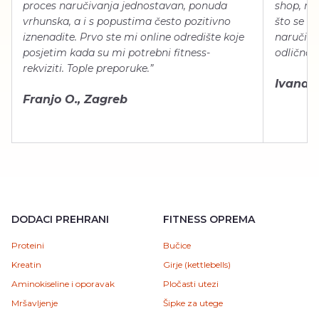
proces naručivanja jednostavan, ponuda
shop, neg
vrhunska, a i s popustima često pozitivno
što se ti
iznenadite. Prvo ste mi online odredište koje
naručiti
posjetim kada su mi potrebni fitness-
odlično 
rekviziti. Tople preporuke.”
Ivana Š.
Franjo O., Zagreb
DODACI PREHRANI
FITNESS OPREMA
Proteini
Bučice
Kreatin
Girje (kettlebells)
Aminokiseline i oporavak
Pločasti utezi
Mršavljenje
Šipke za utege