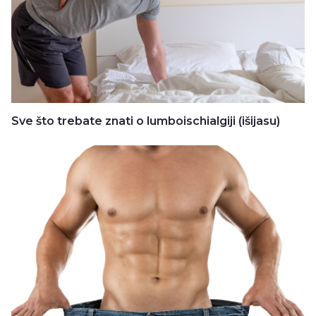
Sve što trebate znati o lumboischialgiji (išijasu)