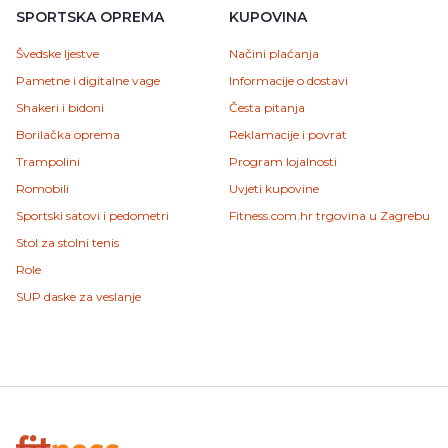
SPORTSKA OPREMA
KUPOVINA
Švedske ljestve
Načini plaćanja
Pametne i digitalne vage
Informacije o dostavi
Shakeri i bidoni
Česta pitanja
Borilačka oprema
Reklamacije i povrat
Trampolini
Program lojalnosti
Romobili
Uvjeti kupovine
Sportski satovi i pedometri
Fitness.com.hr trgovina u Zagrebu
Stol za stolni tenis
Role
SUP daske za veslanje