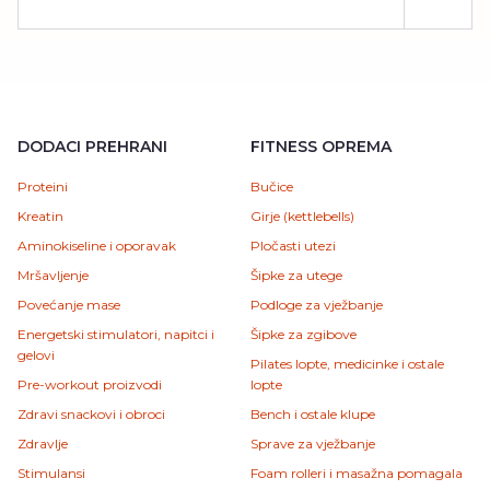
DODACI PREHRANI
FITNESS OPREMA
Proteini
Bučice
Kreatin
Girje (kettlebells)
Aminokiseline i oporavak
Pločasti utezi
Mršavljenje
Šipke za utege
Povećanje mase
Podloge za vježbanje
Energetski stimulatori, napitci i
Šipke za zgibove
gelovi
Pilates lopte, medicinke i ostale
Pre-workout proizvodi
lopte
Zdravi snackovi i obroci
Bench i ostale klupe
Zdravlje
Sprave za vježbanje
Stimulansi
Foam rolleri i masažna pomagala