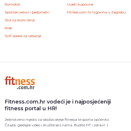
Romobili
Uvjeti kupovine
Sportski satovi i pedometri
Fitness.com.hr trgovina u Zagrebu
Stol za stolni tenis
Role
SUP daske za veslanje
Fitness.com.hr vodeći je i najposjećeniji
fitness portal u HR!
Jedinstveno mjesto za obožavatelje fitnessa te sporta općenito.
Čitajte, gledajte video i družite se s nama. Budite FIT i zdravi! :)