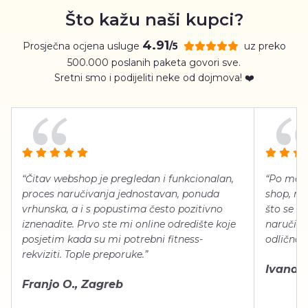
Što kažu naši kupci?
4.91
Prosječna ocjena usluge
uz preko
/5
500.000 poslanih paketa govori sve.
Sretni smo i podijeliti neke od dojmova! ❤️
“Čitav webshop je pregledan i funkcionalan,
“Po meni
proces naručivanja jednostavan, ponuda
shop, neg
vrhunska, a i s popustima često pozitivno
što se ti
iznenadite. Prvo ste mi online odredište koje
naručiti
posjetim kada su mi potrebni fitness-
odlično 
rekviziti. Tople preporuke.”
Ivana Š.
Franjo O., Zagreb