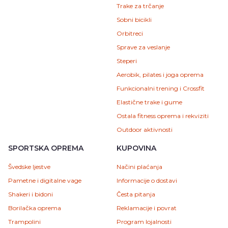
Trake za trčanje
Sobni bicikli
Orbitreci
Sprave za veslanje
Steperi
Aerobik, pilates i joga oprema
Funkcionalni trening i Crossfit
Elastične trake i gume
Ostala fitness oprema i rekviziti
Outdoor aktivnosti
SPORTSKA OPREMA
KUPOVINA
Švedske ljestve
Načini plaćanja
Pametne i digitalne vage
Informacije o dostavi
Shakeri i bidoni
Česta pitanja
Borilačka oprema
Reklamacije i povrat
Trampolini
Program lojalnosti