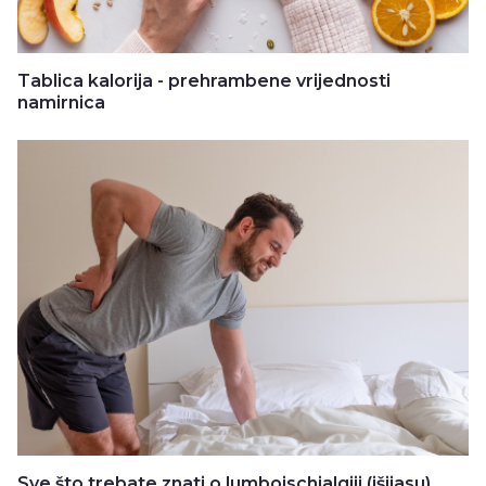
Tablica kalorija - prehrambene vrijednosti
namirnica
Sve što trebate znati o lumboischialgiji (išijasu)