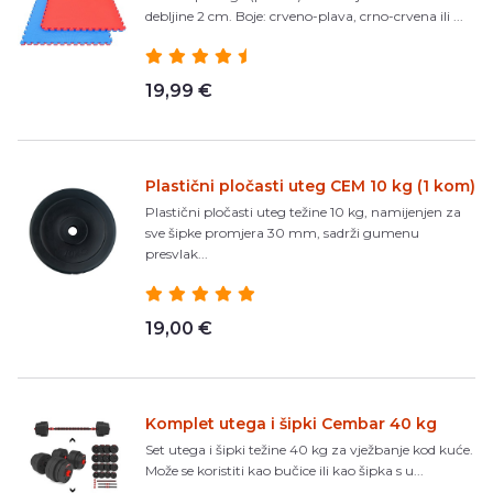
debljine 2 cm. Boje: crveno-plava, crno-crvena ili ...
19,99 €
Plastični pločasti uteg CEM 10 kg (1 kom)
Plastični pločasti uteg težine 10 kg, namijenjen za
sve šipke promjera 30 mm, sadrži gumenu
presvlak...
19,00 €
Komplet utega i šipki Cembar 40 kg
Set utega i šipki težine 40 kg za vježbanje kod kuće.
Može se koristiti kao bučice ili kao šipka s u...