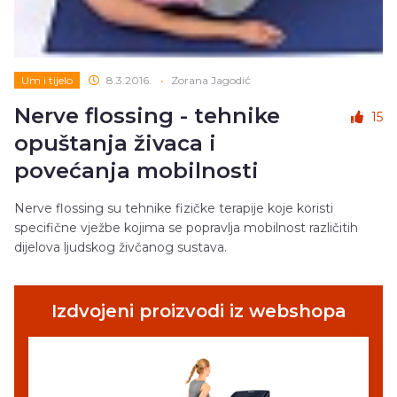
Um i tijelo
8.3.2016.
•
Zorana Jagodić
Nerve flossing - tehnike
15
opuštanja živaca i
povećanja mobilnosti
Nerve flossing su tehnike fizičke terapije koje koristi
specifične vježbe kojima se popravlja mobilnost različitih
dijelova ljudskog živčanog sustava.
Izdvojeni proizvodi iz webshopa