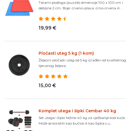
Tatami podloga (puzzle) dimenzije 100 x 100 cm i
debljine 2 cm. Boje: crveno-plava, crno-crvena ili ...
19,99 €
Pločasti uteg 5 kg (1 kom)
Željezni pločasti uteg od 5 kg izrađen od kvalitetnog
lijevanog željeza.
15,00 €
Komplet utega i šipki Cembar 40 kg
Set utega i šipki težine 40 kg za vježbanje kod kuće.
Može se koristiti kao bučice ili kao šipka s u...