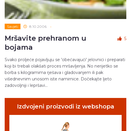
Savjeti
8.10.2006.
•
Mršavite prehranom u
5
bojama
Svako proljeće pojavljuju se 'obećavajući' jelovnici i preparati
koji bi trebali olakšati proces mršavljenja. No nerijetko se
borba s kilogramima rješava i gladovanjem ili pak
višednevnim unosom iste namirnice. Dočekajte ljeto
zadovoljniji i lepršavi...
Izdvojeni proizvodi iz webshopa