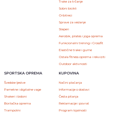
Trake za trčanje
Sobni bicikli
Orbitreci
Sprave za veslanje
Steperi
Aerobik, pilates i joga oprema
Funkcionalni trening i Crossfit
Elastične trake i gume
Ostala fitness oprema i rekviziti
Outdoor aktivnosti
SPORTSKA OPREMA
KUPOVINA
Švedske ljestve
Načini plaćanja
Pametne i digitalne vage
Informacije o dostavi
Shakeri i bidoni
Česta pitanja
Borilačka oprema
Reklamacije i povrat
Trampolini
Program lojalnosti