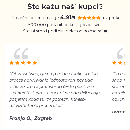
Što kažu naši kupci?
4.91
Prosječna ocjena usluge
uz preko
/5
500.000 poslanih paketa govori sve.
Sretni smo i podijeliti neke od dojmova! ❤️
“Čitav webshop je pregledan i funkcionalan,
“Po meni
proces naručivanja jednostavan, ponuda
shop, neg
vrhunska, a i s popustima često pozitivno
što se ti
iznenadite. Prvo ste mi online odredište koje
naručiti
posjetim kada su mi potrebni fitness-
odlično 
rekviziti. Tople preporuke.”
Ivana Š.
Franjo O., Zagreb