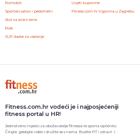
Romobili
Uvjeti kupovine
Sportski satovi i pedometri
Fitness.com.hr trgovina u Zagrebu
Stol za stolni tenis
Role
SUP daske za veslanje
Fitness.com.hr vodeći je i najposjećeniji
fitness portal u HR!
Jedinstveno mjesto za obožavatelje fitnessa te sporta općenito.
Čitajte, gledajte video i družite se s nama. Budite FIT i zdravi! :)