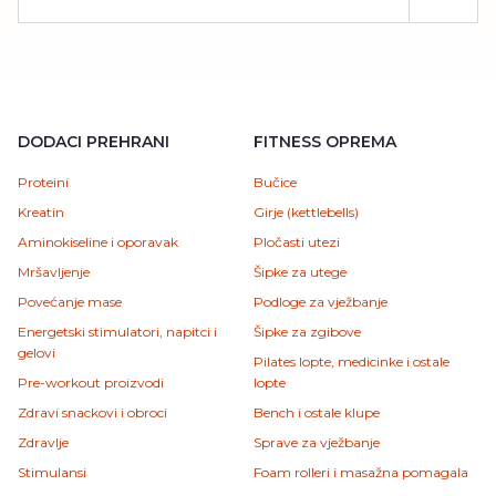
DODACI PREHRANI
FITNESS OPREMA
Proteini
Bučice
Kreatin
Girje (kettlebells)
Aminokiseline i oporavak
Pločasti utezi
Mršavljenje
Šipke za utege
Povećanje mase
Podloge za vježbanje
Energetski stimulatori, napitci i
Šipke za zgibove
gelovi
Pilates lopte, medicinke i ostale
Pre-workout proizvodi
lopte
Zdravi snackovi i obroci
Bench i ostale klupe
Zdravlje
Sprave za vježbanje
Stimulansi
Foam rolleri i masažna pomagala