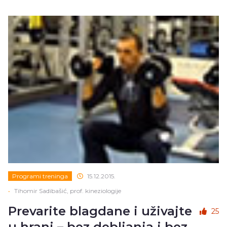
Programi treninga
15.12.2015.
•
Tihomir Sadibašić, prof. kineziologije
Prevarite blagdane i uživajte
25
u hrani – bez debljanja i bez