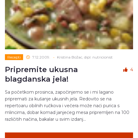
Recepti
7.12.2009.
•
Kristina Božac, dipl. nutricionist
Pripremite ukusna
4
blagdanska jela!
Sa početkom prosinca, započinjemo se i mi lagano
pripremati za kušanje ukusnih jela. Redovito se na
repertoaru obilnih ručkova i večera može naći purica s
mlincima, dobar komad janjećeg mesa pripremljen na 100
različitih načina, bakalar u svim izdanj...