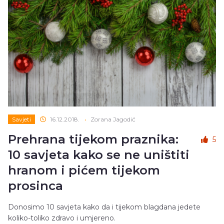
Savjeti
16.12.2018.
•
Zorana Jagodić
Prehrana tijekom praznika:
5
10 savjeta kako se ne uništiti
hranom i pićem tijekom
prosinca
Donosimo 10 savjeta kako da i tijekom blagdana jedete
koliko-toliko zdravo i umjereno.