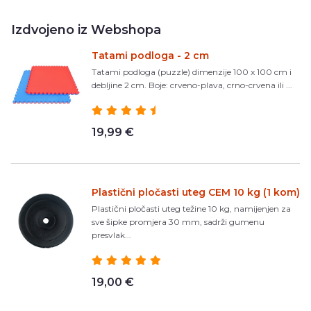
Izdvojeno iz Webshopa
Tatami podloga - 2 cm
Tatami podloga (puzzle) dimenzije 100 x 100 cm i
debljine 2 cm. Boje: crveno-plava, crno-crvena ili ...
19,99 €
Plastični pločasti uteg CEM 10 kg (1 kom)
Plastični pločasti uteg težine 10 kg, namijenjen za
sve šipke promjera 30 mm, sadrži gumenu
presvlak...
19,00 €