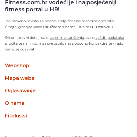
Fitness.com.hr vodeći je i najposjećeniji
fitness portal u HR!
Jedinstveno mjesto za obožavatelje fitnessa te sporta općenito.
Čitajte, gledajte video i družite se s nama. Budite FIT i zdravi! :)
Svi oni pravni detalji su u
Uvjetima korištenja
, sve o
zaštiti podataka
pročitajte na linku, a za sve ostalo nas slobodno
kontaktirajte
- rado
ćemo se odazvati!
Webshop
Mapa weba
Oglašavanje
O nama
Fitplus.si