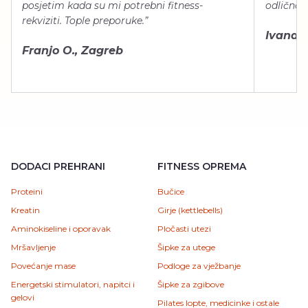
posjetim kada su mi potrebni fitness-
odlično 
rekviziti. Tople preporuke.”
Ivana Š.
Franjo O., Zagreb
DODACI PREHRANI
FITNESS OPREMA
Proteini
Bučice
Kreatin
Girje (kettlebells)
Aminokiseline i oporavak
Pločasti utezi
Mršavljenje
Šipke za utege
Povećanje mase
Podloge za vježbanje
Energetski stimulatori, napitci i
Šipke za zgibove
gelovi
Pilates lopte, medicinke i ostale