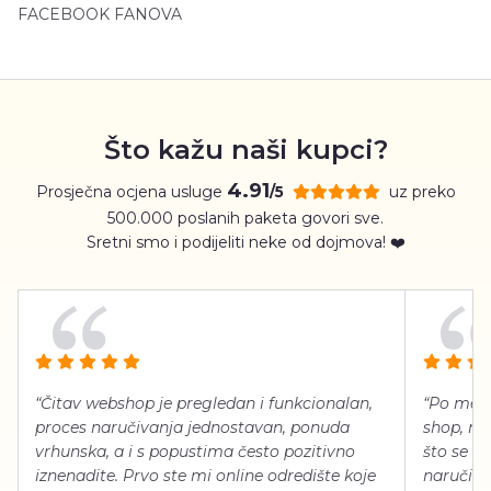
FACEBOOK FANOVA
Što kažu naši kupci?
4.91
Prosječna ocjena usluge
uz preko
/5
500.000 poslanih paketa govori sve.
Sretni smo i podijeliti neke od dojmova! ❤️
“Čitav webshop je pregledan i funkcionalan,
“Po meni
proces naručivanja jednostavan, ponuda
shop, neg
vrhunska, a i s popustima često pozitivno
što se ti
iznenadite. Prvo ste mi online odredište koje
naručiti