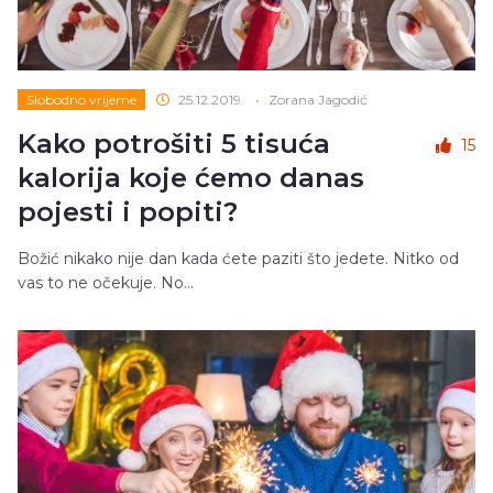
Slobodno vrijeme
25.12.2019.
•
Zorana Jagodić
Kako potrošiti 5 tisuća
15
kalorija koje ćemo danas
pojesti i popiti?
Božić nikako nije dan kada ćete paziti što jedete. Nitko od
vas to ne očekuje. No...