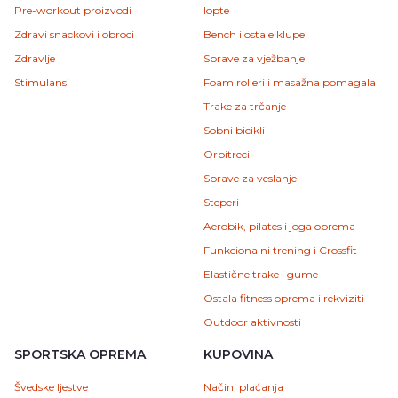
Pre-workout proizvodi
lopte
Zdravi snackovi i obroci
Bench i ostale klupe
Zdravlje
Sprave za vježbanje
Stimulansi
Foam rolleri i masažna pomagala
Trake za trčanje
Sobni bicikli
Orbitreci
Sprave za veslanje
Steperi
Aerobik, pilates i joga oprema
Funkcionalni trening i Crossfit
Elastične trake i gume
Ostala fitness oprema i rekviziti
Outdoor aktivnosti
SPORTSKA OPREMA
KUPOVINA
Švedske ljestve
Načini plaćanja