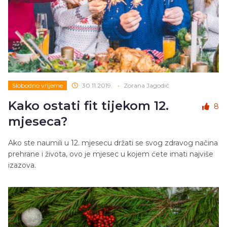
Slobodno vrijeme
30.11.2019.
•
Zorana Jagodić
Kako ostati fit tijekom 12.
8
mjeseca?
Ako ste naumili u 12. mjesecu držati se svog zdravog načina
prehrane i života, ovo je mjesec u kojem ćete imati najviše
izazova.