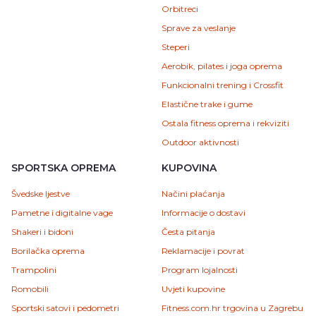
Orbitreci
Sprave za veslanje
Steperi
Aerobik, pilates i joga oprema
Funkcionalni trening i Crossfit
Elastične trake i gume
Ostala fitness oprema i rekviziti
Outdoor aktivnosti
SPORTSKA OPREMA
KUPOVINA
Švedske ljestve
Načini plaćanja
Pametne i digitalne vage
Informacije o dostavi
Shakeri i bidoni
Česta pitanja
Borilačka oprema
Reklamacije i povrat
Trampolini
Program lojalnosti
Romobili
Uvjeti kupovine
Sportski satovi i pedometri
Fitness.com.hr trgovina u Zagrebu