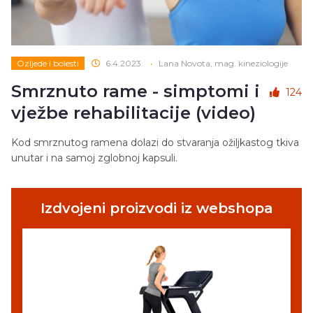
Ozljede i bolesti
6.4.2023.
•
Lana Novota, mag. kineziologije
Smrznuto rame - simptomi i
124
vježbe rehabilitacije (video)
Kod smrznutog ramena dolazi do stvaranja ožiljkastog tkiva
unutar i na samoj zglobnoj kapsuli.
Izdvojeni proizvodi iz webshopa