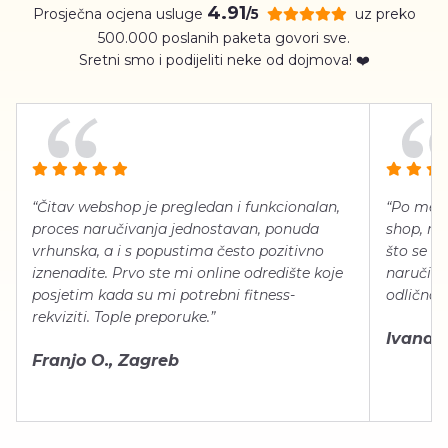
4.91
Prosječna ocjena usluge
uz preko
/5
500.000 poslanih paketa govori sve.
Sretni smo i podijeliti neke od dojmova! ❤️
“Čitav webshop je pregledan i funkcionalan,
“Po meni
proces naručivanja jednostavan, ponuda
shop, neg
vrhunska, a i s popustima često pozitivno
što se ti
iznenadite. Prvo ste mi online odredište koje
naručiti
posjetim kada su mi potrebni fitness-
odlično 
rekviziti. Tople preporuke.”
Ivana Š.
Franjo O., Zagreb