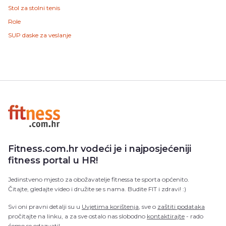
Stol za stolni tenis
Role
SUP daske za veslanje
Fitness.com.hr vodeći je i najposjećeniji
fitness portal u HR!
Jedinstveno mjesto za obožavatelje fitnessa te sporta općenito.
Čitajte, gledajte video i družite se s nama. Budite FIT i zdravi! :)
Svi oni pravni detalji su u
Uvjetima korištenja
, sve o
zaštiti podataka
pročitajte na linku, a za sve ostalo nas slobodno
kontaktirajte
- rado
ćemo se odazvati!