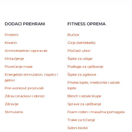
DODACI PREHRANI
FITNESS OPREMA
Proteini
Bučice
Kreatin
Girje (kettlebells)
Aminokiseline i oporavak
Pločasti utezi
Mršavljenje
Šipke za utege
Povećanje mase
Podloge za vježbanje
Energetski stimulatori, napitci i
Šipke za zgibove
gelovi
Pilates lopte, medicinke i ostale
Pre-workout proizvodi
lopte
Zdravi snackovi i obroci
Bench i ostale klupe
Zdravlje
Sprave za vježbanje
Stimulansi
Foam rolleri i masažna pomagala
Trake za trčanje
Sobni bicikli