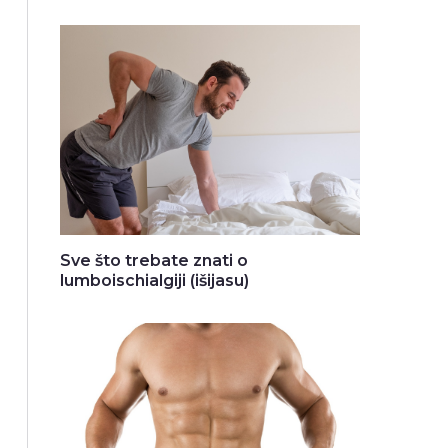
Sve što trebate znati o
lumboischialgiji (išijasu)