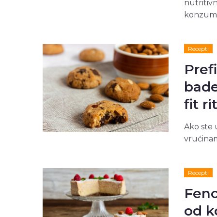
nutritivn
konzumac
Recepti
Pref
bade
fit r
Ako ste 
vrućinam
Recepti
Feno
od k