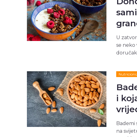
Dono
sami
gran
U zatvor
se neko 
doručak
Nutricion
Bade
i koj
vrij
Bademi s
na svijet