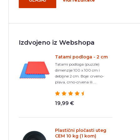
GLASAJ
Vidi rezultate
Izdvojeno iz Webshopa
Tatami podloga - 2 cm
Tatami podloga (puzzle)
dimenzije 100 x 100 cm i
debljine 2 cm. Boje: crveno-
plava, crno-crvena ili ...
19,99 €
Plastični pločasti uteg
CEM 10 kg (1 kom)