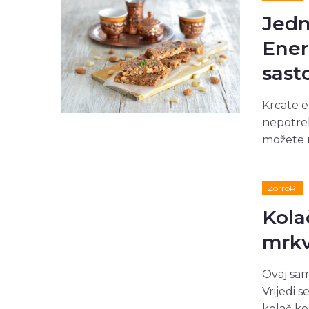
Jedn
Ener
sast
Krcate e
nepotreb
možete na
ZorroRi
Kola
mrk
Ovaj sam
Vrijedi 
kolač ko