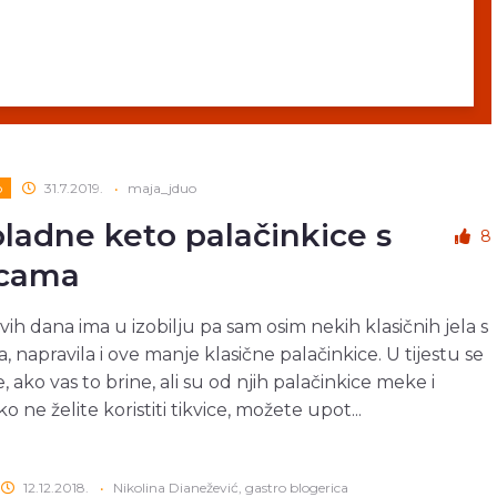
o
31.7.2019.
•
maja_jduo
ladne keto palačinkice s
8
icama
ovih dana ima u izobilju pa sam osim nekih klasičnih jela s
, napravila i ove manje klasične palačinkice. U tijestu se
, ako vas to brine, ali su od njih palačinkice meke i
o ne želite koristiti tikvice, možete upot...
12.12.2018.
•
Nikolina Dianežević, gastro blogerica