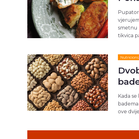
Pupatori
vjerujem
smetnu s 
tikvica p
Nutricion
Dvob
bade
Kada se 
badema i
ove dvij