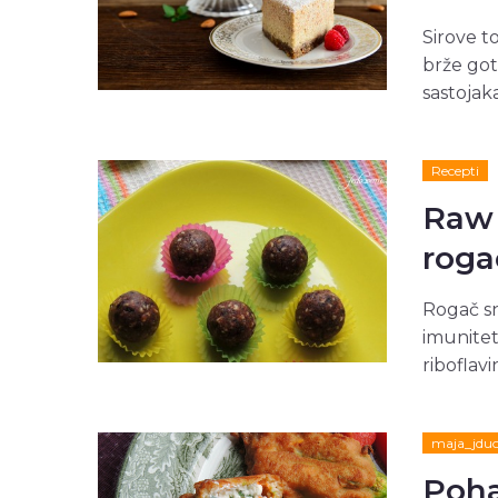
Sirove t
brže got
sastojak
Recepti
Raw 
roga
Rogač sn
imuniteta
riboflavi
maja_jdu
Poha