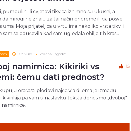
, pumpulini ili cvjetovi tikvica iznimno su ukusni, a
 da mnogi ne znaju za taj način pripreme ili ga posve
uma. Moja prijateljica u vrtu ima nekoliko vrsta tikvi i
a sam se oduševila kad sam ugledala obilje tih kras...
izam
3.8.2019.
•
Zorana Jagodić
oj namirnica: Kikiriki vs
15
mi: čemu dati prednost?
kupuju orašasti plodovi najčešća dilema je između
 kikirikija pa vam u nastavku teksta donosimo „dvoboj“
e namirnice.