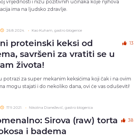
oj vrijednosti i nizu pozitivnih učinaka koje njihova
ija ima na ljudsko zdravlje.
26.8.2024.
•
Kao Kuham, gastro blogerice
ini proteinski keksi od
13
ma, savršeni za vratiti se u
itam života!
u potrazi za super mekanim keksićima koji čak i na ovim
a mogu stajati i do nekoliko dana, ovi će vas oduševiti!
17.9.2021.
•
Nikolina Dianežević, gastro blogerica
menalno: Sirova (raw) torta
38
okosa i badema