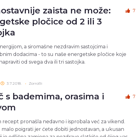
ostavnije zaista ne može:
7
getske pločice od 2 ili 3
ojka
nergijom, a siromašne nezdravim sastojcima i
nim dodacima - to su naše energetske pločice koje
praviti od svega dva ili tri sastojka.
3.7.2018.
•
ZorroRi
č s bademima, orasima i
7
vom
 recept pronašla nedavno i isprobala već za vikend.
se malo poigrati jer ćete dobiti jednostavan, a ukusan
ji je odlična zamjena za nezdrave slatkiše od čijeg vas