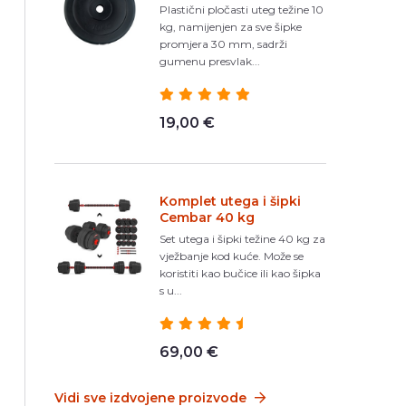
Plastični pločasti uteg težine 10
kg, namijenjen za sve šipke
promjera 30 mm, sadrži
gumenu presvlak...
19,00 €
Komplet utega i šipki
Cembar 40 kg
Set utega i šipki težine 40 kg za
vježbanje kod kuće. Može se
koristiti kao bučice ili kao šipka
s u...
69,00 €
Vidi sve izdvojene proizvode