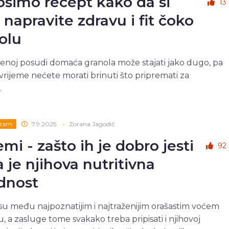
simo recept kako da si
13
 napravite zdravu i fit čoko
olu
enoj posudi domaća granola može stajati jako dugo, pa
vrijeme nećete morati brinuti što pripremati za
.
izam
7.9.2025.
•
Zorana Jagodić
mi - zašto ih je dobro jesti
92
a je njihova nutritivna
ednost
u među najpoznatijim i najtraženijim orašastim voćem
u, a zasluge tome svakako treba pripisati i njihovoj