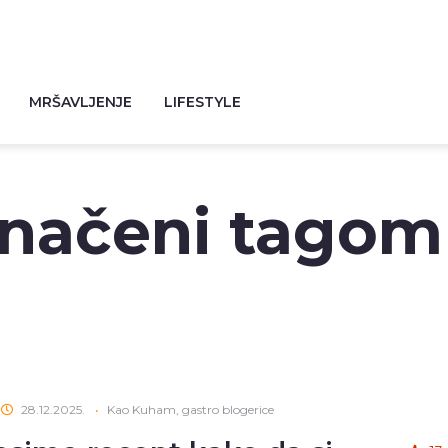
MRŠAVLJENJE
LIFESTYLE
značeni tagom
"
28.12.2025.
•
Kao Kuham, gastro blogerice