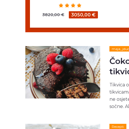
3820,00 €
3050,00 €
maja_jdu
Čoko
tikv
Tikvica 
tikvicama
ne osjete
sočne. Ak
Recepti