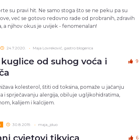
orte su pravi hit. Ne samo stoga što se ne peku pa su
ove, već se gotovo redovno rade od probranih, zdravih
a, a njihov okus je uvijek - fenomenalan!
24.7.2020.
•
Maja Lovreković, gastro blogerica
kuglice od suhog voća i
9
ča
ižava kolesterol, štiti od toksina, pomaže u jačanju
 i sprječavanju alergija, obiluje ugljikohidratima,
nom, kalijem i kalcijem.
o
30.8.2019.
•
maja_jduo
ni cvjetovi tikvica
6