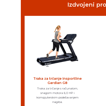
Izdvojeni pr
Traka za trčanje Insportline
Gardian G8
Traka za trčanje s računalom,
snagom motora 6,0 HP i
kompjuterskim podešavanjem
nagiba.