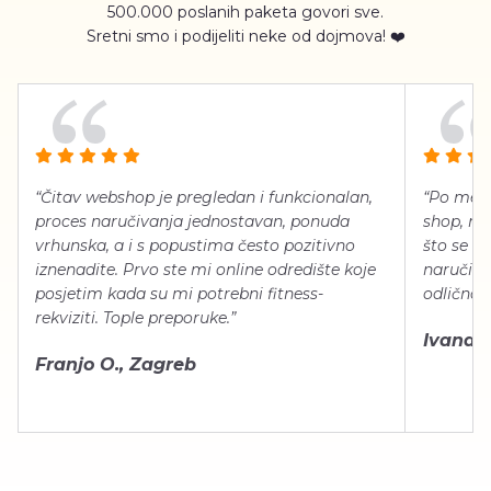
500.000 poslanih paketa govori sve.
Sretni smo i podijeliti neke od dojmova! ❤️
“Čitav webshop je pregledan i funkcionalan,
“Po meni
proces naručivanja jednostavan, ponuda
shop, neg
vrhunska, a i s popustima često pozitivno
što se ti
iznenadite. Prvo ste mi online odredište koje
naručiti
posjetim kada su mi potrebni fitness-
odlično 
rekviziti. Tople preporuke.”
Ivana Š.
Franjo O., Zagreb