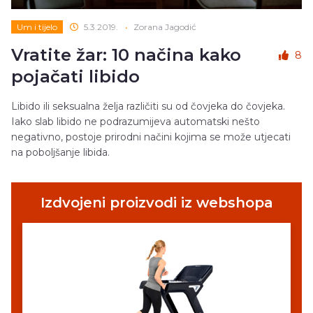
Um i tijelo
5.3.2019.
•
Zorana Jagodić
Vratite žar: 10 načina kako
8
pojačati libido
Libido ili seksualna želja različiti su od čovjeka do čovjeka.
Iako slab libido ne podrazumijeva automatski nešto
negativno, postoje prirodni načini kojima se može utjecati
na poboljšanje libida.
Izdvojeni proizvodi iz webshopa