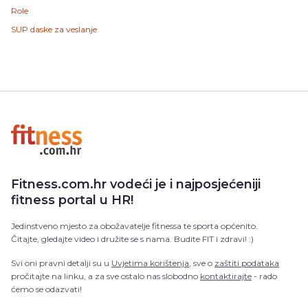
Role
SUP daske za veslanje
Fitness.com.hr vodeći je i najposjećeniji
fitness portal u HR!
Jedinstveno mjesto za obožavatelje fitnessa te sporta općenito.
Čitajte, gledajte video i družite se s nama. Budite FIT i zdravi! :)
Svi oni pravni detalji su u
Uvjetima korištenja
, sve o
zaštiti podataka
pročitajte na linku, a za sve ostalo nas slobodno
kontaktirajte
- rado
ćemo se odazvati!