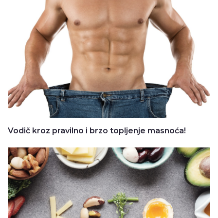
Vodič kroz pravilno i brzo topljenje masnoća!