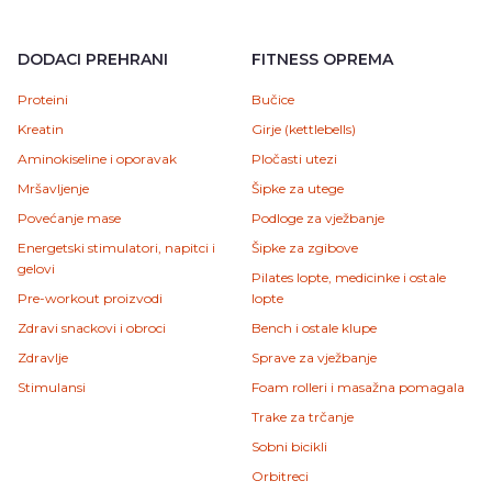
DODACI PREHRANI
FITNESS OPREMA
Proteini
Bučice
Kreatin
Girje (kettlebells)
Aminokiseline i oporavak
Pločasti utezi
Mršavljenje
Šipke za utege
Povećanje mase
Podloge za vježbanje
Energetski stimulatori, napitci i
Šipke za zgibove
gelovi
Pilates lopte, medicinke i ostale
Pre-workout proizvodi
lopte
Zdravi snackovi i obroci
Bench i ostale klupe
Zdravlje
Sprave za vježbanje
Stimulansi
Foam rolleri i masažna pomagala
Trake za trčanje
Sobni bicikli
Orbitreci