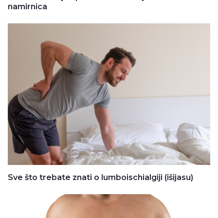
namirnica
Sve što trebate znati o lumboischialgiji (išijasu)