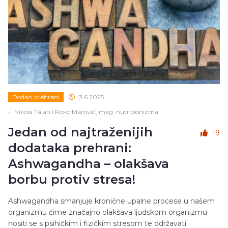
Dodaci prehrani
3.6.2025.
•
Nikola Talan i Roko Marović, mag. nutricionizma
Jedan od najtraženijih
19
dodataka prehrani:
Ashwagandha – olakšava
borbu protiv stresa!
Ashwagandha smanjuje kronične upalne procese u našem
organizmu čime značajno olakšava ljudskom organizmu
nositi se s psihičkim i fizičkim stresom te održavati