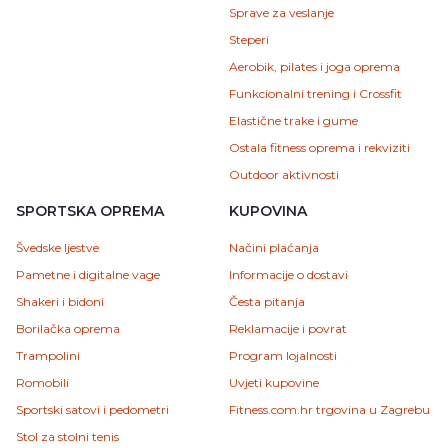
Sprave za veslanje
Steperi
Aerobik, pilates i joga oprema
Funkcionalni trening i Crossfit
Elastične trake i gume
Ostala fitness oprema i rekviziti
Outdoor aktivnosti
SPORTSKA OPREMA
KUPOVINA
Švedske ljestve
Načini plaćanja
Pametne i digitalne vage
Informacije o dostavi
Shakeri i bidoni
Česta pitanja
Borilačka oprema
Reklamacije i povrat
Trampolini
Program lojalnosti
Romobili
Uvjeti kupovine
Sportski satovi i pedometri
Fitness.com.hr trgovina u Zagrebu
Stol za stolni tenis