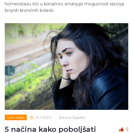
homeostazu što u konačnici smanjuje mogućnost razvoja
brojnih kroničnih bolesti.
Um i tijelo
21.1.2020.
•
Zorana Jagodić
5 načina kako poboljšati
5