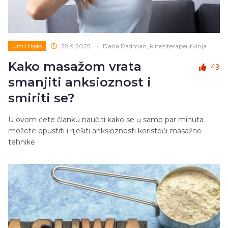
Um i tijelo
28.9.2025.
•
Daria Radman, kineziterapeutkinja
Kako masažom vrata
49
smanjiti anksioznost i
smiriti se?
U ovom ćete članku naučiti kako se u samo par minuta
možete opustiti i riješiti anksioznosti koristeći masažne
tehnike.