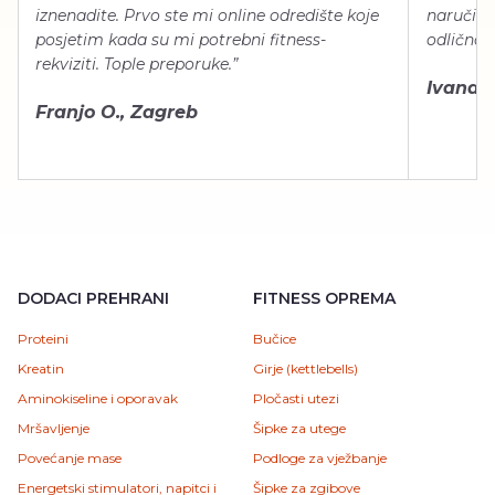
iznenadite. Prvo ste mi online odredište koje
naručiti
posjetim kada su mi potrebni fitness-
odlično 
rekviziti. Tople preporuke.”
Ivana Š.
Franjo O., Zagreb
DODACI PREHRANI
FITNESS OPREMA
Proteini
Bučice
Kreatin
Girje (kettlebells)
Aminokiseline i oporavak
Pločasti utezi
Mršavljenje
Šipke za utege
Povećanje mase
Podloge za vježbanje
Energetski stimulatori, napitci i
Šipke za zgibove