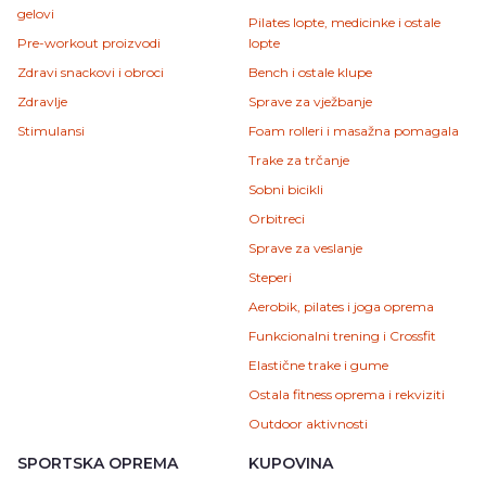
gelovi
Pilates lopte, medicinke i ostale
Pre-workout proizvodi
lopte
Zdravi snackovi i obroci
Bench i ostale klupe
Zdravlje
Sprave za vježbanje
Stimulansi
Foam rolleri i masažna pomagala
Trake za trčanje
Sobni bicikli
Orbitreci
Sprave za veslanje
Steperi
Aerobik, pilates i joga oprema
Funkcionalni trening i Crossfit
Elastične trake i gume
Ostala fitness oprema i rekviziti
Outdoor aktivnosti
SPORTSKA OPREMA
KUPOVINA