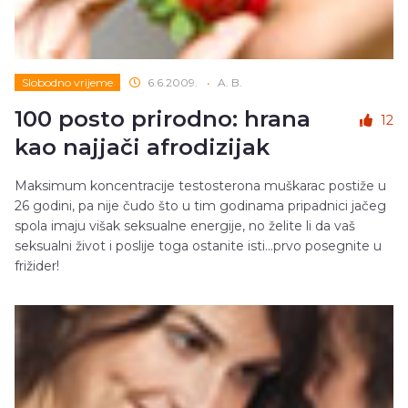
Slobodno vrijeme
6.6.2009.
•
A. B.
100 posto prirodno: hrana
12
kao najjači afrodizijak
Maksimum koncentracije testosterona muškarac postiže u
26 godini, pa nije čudo što u tim godinama pripadnici jačeg
spola imaju višak seksualne energije, no želite li da vaš
seksualni život i poslije toga ostanite isti...prvo posegnite u
frižider!