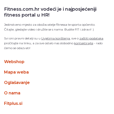
Fitness.com.hr vodeći je i najposjećeniji
fitness portal u HR!
Jedinstveno mjesto za obožavatelje fitnessa te sporta općenito.
Čitajte, gledajte video i družite se s nama. Budite FIT i zdravi! :)
Svi oni pravni detalji su u
Uvjetima korištenja
, sve o
zaštiti podataka
pročitajte na linku, a za sve ostalo nas slobodno
kontaktirajte
- rado
ćemo se odazvati!
Webshop
Mapa weba
Oglašavanje
O nama
Fitplus.si