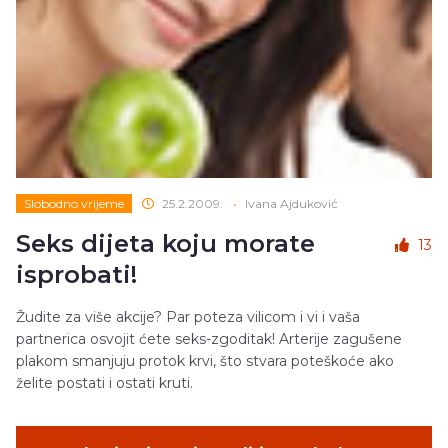
Slobodno vrijeme
25.2.2009.
•
Ivana Ajduković
Seks dijeta koju morate
13
isprobati!
Žudite za više akcije? Par poteza vilicom i vi i vaša
partnerica osvojit ćete seks-zgoditak! Arterije zagušene
plakom smanjuju protok krvi, što stvara poteškoće ako
želite postati i ostati kruti.