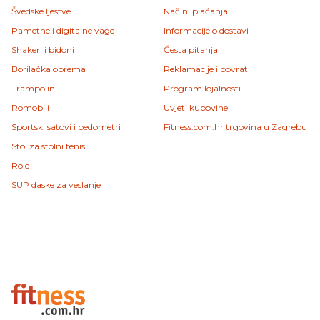
Švedske ljestve
Načini plaćanja
Pametne i digitalne vage
Informacije o dostavi
Shakeri i bidoni
Česta pitanja
Borilačka oprema
Reklamacije i povrat
Trampolini
Program lojalnosti
Romobili
Uvjeti kupovine
Sportski satovi i pedometri
Fitness.com.hr trgovina u Zagrebu
Stol za stolni tenis
Role
SUP daske za veslanje