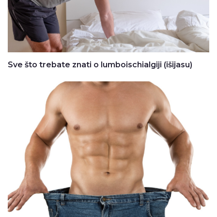
Sve što trebate znati o lumboischialgiji (išijasu)