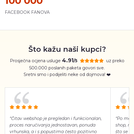
100 000
FACEBOOK FANOVA
Što kažu naši kupci?
4.91
Prosječna ocjena usluge
uz preko
/5
500.000 poslanih paketa govori sve.
Sretni smo i podijeliti neke od dojmova! ❤️
“Čitav webshop je pregledan i funkcionalan,
“Po meni
proces naručivanja jednostavan, ponuda
shop, neg
vrhunska, a i s popustima često pozitivno
što se ti