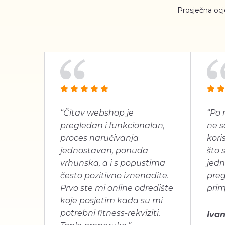
Prosječna oc
“Čitav webshop je
“Po 
pregledan i funkcionalan,
ne s
proces naručivanja
koris
jednostavan, ponuda
što 
vrhunska, a i s popustima
jedn
često pozitivno iznenadite.
pre
Prvo ste mi online odredište
prim
koje posjetim kada su mi
potrebni fitness-rekviziti.
Ivan