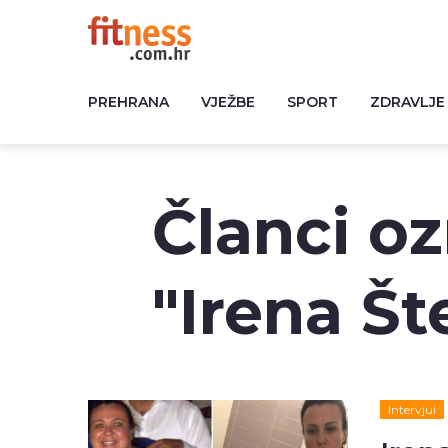
PREHRANA
VJEŽBE
SPORT
ZDRAVLJE
Članci o
"Irena Št
Intervjui