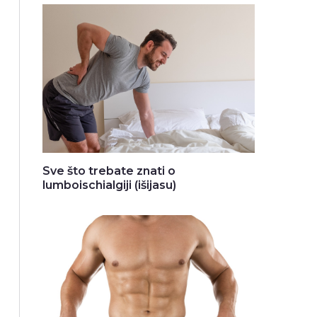
Sve što trebate znati o
lumboischialgiji (išijasu)