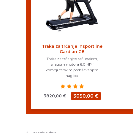
Traka za trčanje Insportline
Gardian G8
Traka za trčanje s računalom,
snagom motora 6,0 HP i
kompjuterskim podešavanjem
nagiba.
3820,00 €
3050,00 €