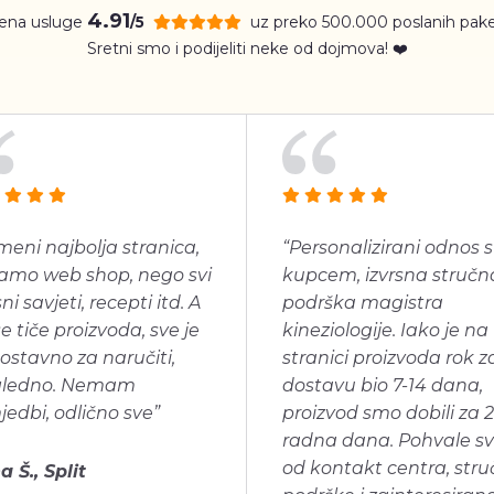
4.91
jena usluge
uz preko 500.000 poslanih pake
/5
Sretni smo i podijeliti neke od dojmova! ❤️
meni najbolja stranica,
“Personalizirani odnos s
amo web shop, nego svi
kupcem, izvrsna stručn
ni savjeti, recepti itd. A
podrška magistra
se tiče proizvoda, sve je
kineziologije. Iako je na
ostavno za naručiti,
stranici proizvoda rok z
gledno. Nemam
dostavu bio 7-14 dana,
jedbi, odlično sve”
proizvod smo dobili za 2
radna dana. Pohvale s
od kontakt centra, str
a Š., Split