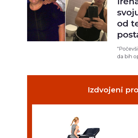
Irena
svoj
od t
post
"Počevši
da bih o
Izdvojeni pr