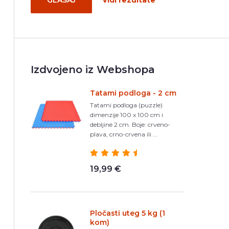
GLASAJ
Vidi rezultate
Izdvojeno iz Webshopa
Tatami podloga - 2 cm
Tatami podloga (puzzle)
dimenzije 100 x 100 cm i
debljine 2 cm. Boje: crveno-
plava, crno-crvena ili ...
19,99 €
Pločasti uteg 5 kg (1
kom)