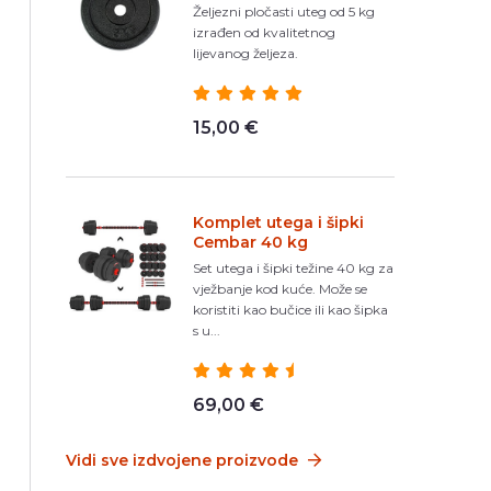
Željezni pločasti uteg od 5 kg
izrađen od kvalitetnog
lijevanog željeza.
15,00 €
Komplet utega i šipki
Cembar 40 kg
Set utega i šipki težine 40 kg za
vježbanje kod kuće. Može se
koristiti kao bučice ili kao šipka
s u...
69,00 €
Vidi sve izdvojene proizvode