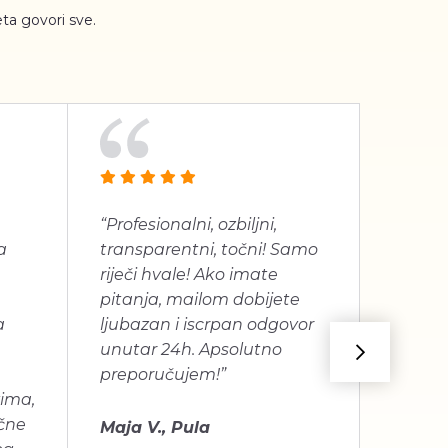
ta govori sve.
“Profesionalni, ozbiljni,
“Jako 
a
transparentni, točni! Samo
proizv
riječi hvale! Ako imate
dugogo
pitanja, mailom dobijete
je bilo
a
ljubazan i iscrpan odgovor
unutar 24h. Apsolutno
Mira C
preporučujem!”
vima,
učne
Maja V., Pula