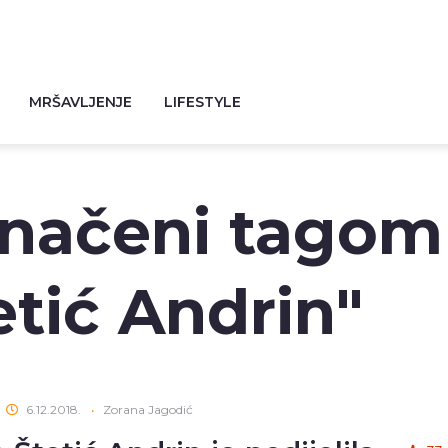
MRŠAVLJENJE
LIFESTYLE
značeni tagom
etić Andrin"
6.12.2018.
•
Zorana Jagodić