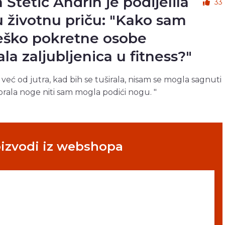
 Štetić Andrin je podijelila
33
u životnu priču: "Kako sam
eško pokretne osobe
ala zaljubljenica u fitness?"
 već od jutra, kad bih se tuširala, nisam se mogla sagnuti
prala noge niti sam mogla podići nogu. "
oizvodi iz webshopa