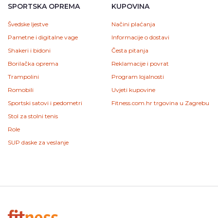
SPORTSKA OPREMA
KUPOVINA
Švedske ljestve
Načini plaćanja
Pametne i digitalne vage
Informacije o dostavi
Shakeri i bidoni
Česta pitanja
Borilačka oprema
Reklamacije i povrat
Trampolini
Program lojalnosti
Romobili
Uvjeti kupovine
Sportski satovi i pedometri
Fitness.com.hr trgovina u Zagrebu
Stol za stolni tenis
Role
SUP daske za veslanje