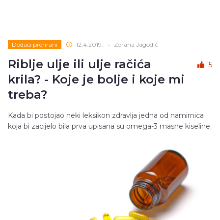
Dodaci prehrani
12.4.2019.
•
Zorana Jagodić
Riblje ulje ili ulje račića
5
krila? - Koje je bolje i koje mi
treba?
Kada bi postojao neki leksikon zdravlja jedna od namirnica
koja bi zacijelo bila prva upisana su omega-3 masne kiseline.