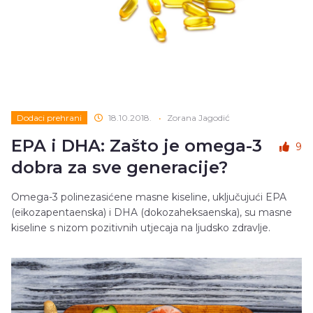
Dodaci prehrani
18.10.2018.
•
Zorana Jagodić
EPA i DHA: Zašto je omega-3
9
dobra za sve generacije?
Omega-3 polinezasićene masne kiseline, uključujući EPA
(eikozapentaenska) i DHA (dokozaheksaenska), su masne
kiseline s nizom pozitivnih utjecaja na ljudsko zdravlje.