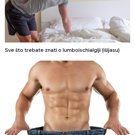
Sve što trebate znati o lumboischialgiji (išijasu)