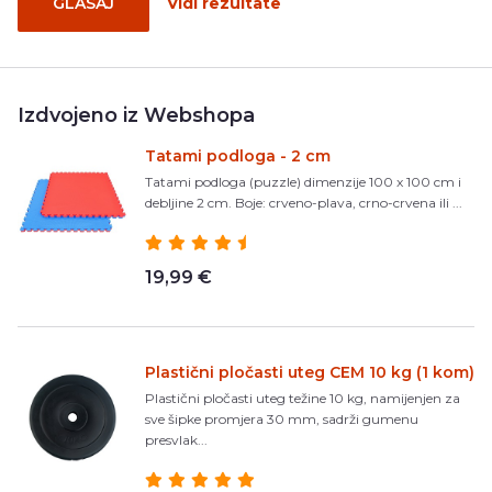
GLASAJ
Vidi rezultate
Izdvojeno iz Webshopa
Tatami podloga - 2 cm
Tatami podloga (puzzle) dimenzije 100 x 100 cm i
debljine 2 cm. Boje: crveno-plava, crno-crvena ili ...
19,99 €
Plastični pločasti uteg CEM 10 kg (1 kom)
Plastični pločasti uteg težine 10 kg, namijenjen za
sve šipke promjera 30 mm, sadrži gumenu
presvlak...