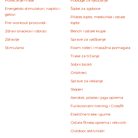
Povećanje mase
Podloge za vježbanje
Energetski stimulatori, napitci i
Šipke za zgibove
gelovi
Pilates lopte, medicinke i ostale
Pre-workout proizvodi
lopte
Zdravi snackovi i obroci
Bench i ostale klupe
Zdravlje
Sprave za vježbanje
Stimulansi
Foam rolleri i masažna pomagala
Trake za trčanje
Sobni bicikli
Orbitreci
Sprave za veslanje
Steperi
Aerobik, pilates i joga oprema
Funkcionalni trening i Crossfit
Elastične trake i gume
Ostala fitness oprema i rekviziti
Outdoor aktivnosti