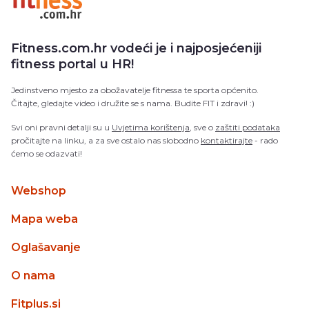
Fitness.com.hr vodeći je i najposjećeniji
fitness portal u HR!
Jedinstveno mjesto za obožavatelje fitnessa te sporta općenito.
Čitajte, gledajte video i družite se s nama. Budite FIT i zdravi! :)
Svi oni pravni detalji su u
Uvjetima korištenja
, sve o
zaštiti podataka
pročitajte na linku, a za sve ostalo nas slobodno
kontaktirajte
- rado
ćemo se odazvati!
Webshop
Mapa weba
Oglašavanje
O nama
Fitplus.si