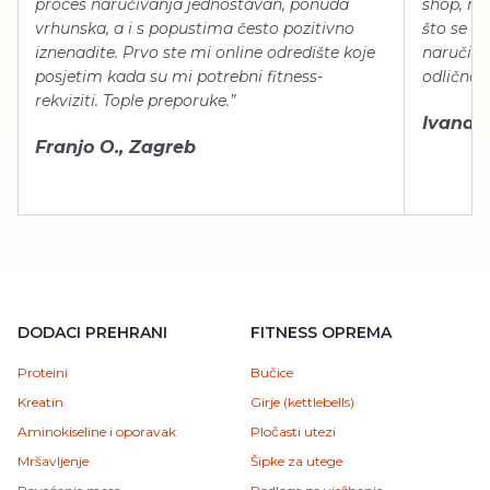
proces naručivanja jednostavan, ponuda
shop, neg
vrhunska, a i s popustima često pozitivno
što se ti
iznenadite. Prvo ste mi online odredište koje
naručiti
posjetim kada su mi potrebni fitness-
odlično 
rekviziti. Tople preporuke.”
Ivana Š.
Franjo O., Zagreb
DODACI PREHRANI
FITNESS OPREMA
Proteini
Bučice
Kreatin
Girje (kettlebells)
Aminokiseline i oporavak
Pločasti utezi
Mršavljenje
Šipke za utege