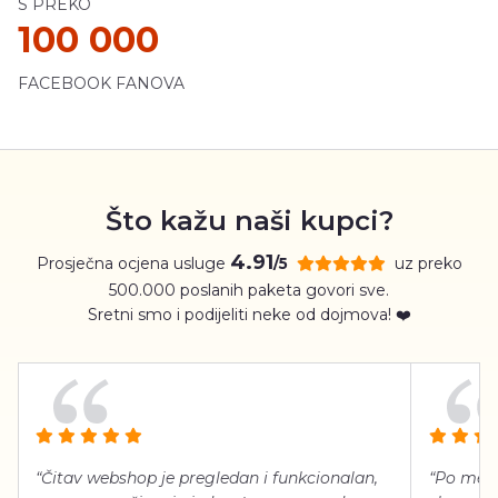
S PREKO
100 000
FACEBOOK FANOVA
Što kažu naši kupci?
4.91
Prosječna ocjena usluge
uz preko
/5
500.000 poslanih paketa govori sve.
Sretni smo i podijeliti neke od dojmova! ❤️
“Čitav webshop je pregledan i funkcionalan,
“Po meni