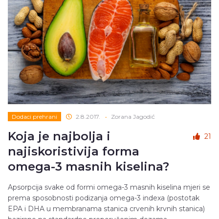
Dodaci prehrani
2.8.2017.
•
Zorana Jagodić
Koja je najbolja i
21
najiskoristivija forma
omega-3 masnih kiselina?
Apsorpcija svake od formi omega-3 masnih kiselina mjeri se
prema sposobnosti podizanja omega-3 indexa (postotak
EPA i DHA u membranama stanica crvenih krvnih stanica)