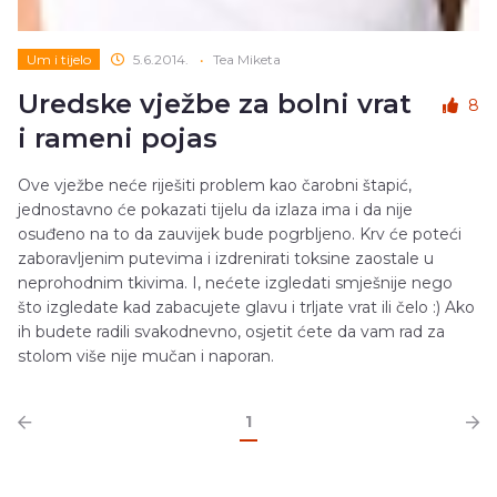
Um i tijelo
5.6.2014.
•
Tea Miketa
Uredske vježbe za bolni vrat
8
i rameni pojas
Ove vježbe neće riješiti problem kao čarobni štapić,
jednostavno će pokazati tijelu da izlaza ima i da nije
osuđeno na to da zauvijek bude pogrbljeno. Krv će poteći
zaboravljenim putevima i izdrenirati toksine zaostale u
neprohodnim tkivima. I, nećete izgledati smješnije nego
što izgledate kad zabacujete glavu i trljate vrat ili čelo :) Ako
ih budete radili svakodnevno, osjetit ćete da vam rad za
stolom više nije mučan i naporan.
1