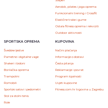
Steperi
Aerobik, pilates i joga oprema
Funkcionalni trening i Crossfit
Elastične trake i gume
Ostala fitness oprema i rekviziti
Outdoor aktivnosti
SPORTSKA OPREMA
KUPOVINA
Švedske ljestve
Načini plaćanja
Pametne i digitalne vage
Informacije o dostavi
Shakeri i bidoni
Česta pitanja
Borilačka oprema
Reklamacije i povrat
Trampolini
Program lojalnosti
Romobili
Uvjeti kupovine
Sportski satovi i pedometri
Fitness.com.hr trgovina u Zagrebu
Stol za stolni tenis
Role