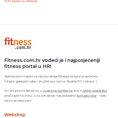
SUP daske za veslanje
Fitness.com.hr vodeći je i najposjećeniji
fitness portal u HR!
Jedinstveno mjesto za obožavatelje fitnessa te sporta općenito.
Čitajte, gledajte video i družite se s nama. Budite FIT i zdravi! :)
Svi oni pravni detalji su u
Uvjetima korištenja
, sve o
zaštiti podataka
pročitajte na linku, a za sve ostalo nas slobodno
kontaktirajte
- rado
ćemo se odazvati!
Webshop