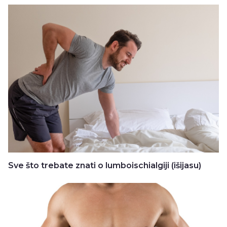
Sve što trebate znati o lumboischialgiji (išijasu)