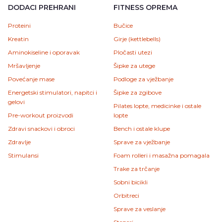
DODACI PREHRANI
FITNESS OPREMA
Proteini
Bučice
Kreatin
Girje (kettlebells)
Aminokiseline i oporavak
Pločasti utezi
Mršavljenje
Šipke za utege
Povećanje mase
Podloge za vježbanje
Energetski stimulatori, napitci i
Šipke za zgibove
gelovi
Pilates lopte, medicinke i ostale
Pre-workout proizvodi
lopte
Zdravi snackovi i obroci
Bench i ostale klupe
Zdravlje
Sprave za vježbanje
Stimulansi
Foam rolleri i masažna pomagala
Trake za trčanje
Sobni bicikli
Orbitreci
Sprave za veslanje