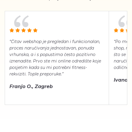
“Čitav webshop je pregledan i funkcionalan,
“Po meni
proces naručivanja jednostavan, ponuda
shop, neg
vrhunska, a i s popustima često pozitivno
što se ti
iznenadite. Prvo ste mi online odredište koje
naručiti
posjetim kada su mi potrebni fitness-
odlično 
rekviziti. Tople preporuke.”
Ivana Š.
Franjo O., Zagreb