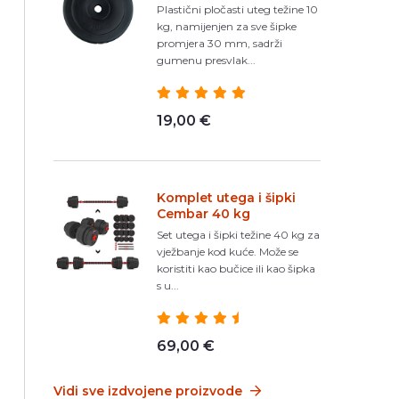
Plastični pločasti uteg težine 10
kg, namijenjen za sve šipke
promjera 30 mm, sadrži
gumenu presvlak...
19,00 €
Komplet utega i šipki
Cembar 40 kg
Set utega i šipki težine 40 kg za
vježbanje kod kuće. Može se
koristiti kao bučice ili kao šipka
s u...
69,00 €
Vidi sve izdvojene proizvode