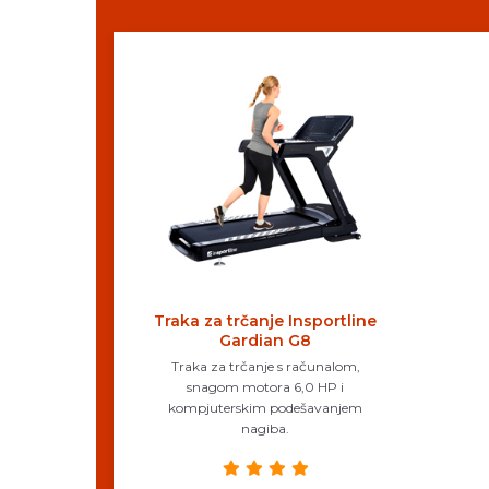
Traka za trčanje Insportline
Gardian G8
Traka za trčanje s računalom,
snagom motora 6,0 HP i
kompjuterskim podešavanjem
nagiba.