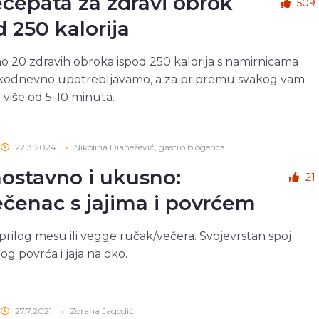
ecepata za zdravi obrok
509
d 250 kalorija
 20 zdravih obroka ispod 250 kalorija s namirnicama
akodnevno upotrebljavamo, a za pripremu svakog vam
 više od 5-10 minuta.
22.3.2024.
•
Nikolina Dianežević, gastro blogerica
ostavno i ukusno:
21
čenac s jajima i povrćem
prilog mesu ili vegge ručak/večera. Svojevrstan spoj
g povrća i jaja na oko.
27.7.2021.
•
Zorana Jagodić