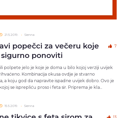
21.5.2019.
•
Sienna
avi popečci za večeru koje
7
 sigurno ponoviti
li polpete jelo je koje je doma u bilo kojoj verziji uvijek
ihvaćeno. Kombinacija okusa ovdje je stvarno
a, a koju god da napravite ispadne uvijek dobro. Ovo je
ojoj se isprepliću proso i feta sir. Priprema je kla...
15.5.2019.
•
Sienna
ne tikvice s feta sirom za
13