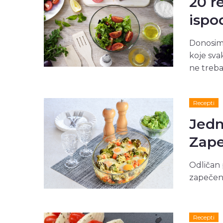
20 r
ispo
Donosimo
koje sv
ne treba
Recepti
Jedn
Zape
Odličan 
zapečeno
Recepti