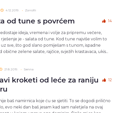
4.12.2019.
•
ZorroRi
ta od tune s povrćem
14
edostaje ideja, vremena i volje za pripremu večere,
 rješenje je - salata od tune. Kod tune najviše volim to
 uz sve, što god slano pomiješam s tunom, ispadne
 obične zelene salate, rajčice, svježih krastavaca, ukis...
21.8.2019.
•
Sienna
avi kroketi od leće za raniju
12
ru
ije baš namirnica koje ću se sjetiti. To se dogodi prilično
 No, evo neki dan baš jesam kad sam naletjela na ovaj