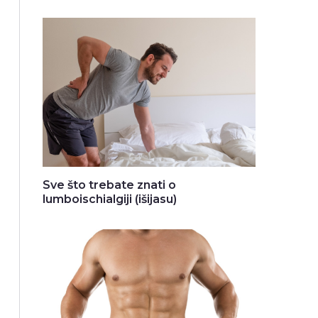
Sve što trebate znati o
lumboischialgiji (išijasu)