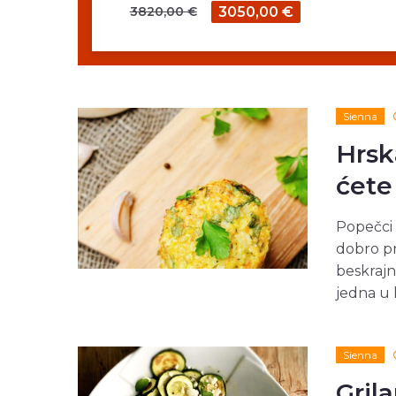
3820,00 €
3050,00 €
Sienna
Hrsk
ćete
Popečci i
dobro pr
beskrajn
jedna u k
Sienna
Grila