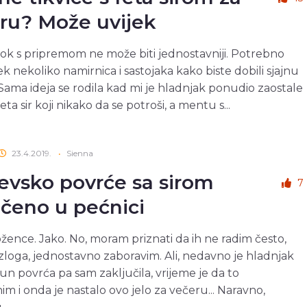
ru? Može uvijek
ok s pripremom ne može biti jednostavniji. Potrebno
ek nekoliko namirnica i sastojaka kako biste dobili sjajnu
Sama ideja se rodila kad mi je hladnjak ponudio zaostale
 feta sir koji nikako da se potroši, a mentu s...
23.4.2019.
•
Sienna
jevsko povrće sa sirom
7
čeno u pećnici
ožence. Jako. No, moram priznati da ih ne radim često,
loga, jednostavno zaboravim. Ali, nedavno je hladnjak
un povrća pa sam zaključila, vrijeme je da to
im i onda je nastalo ovo jelo za večeru... Naravno,