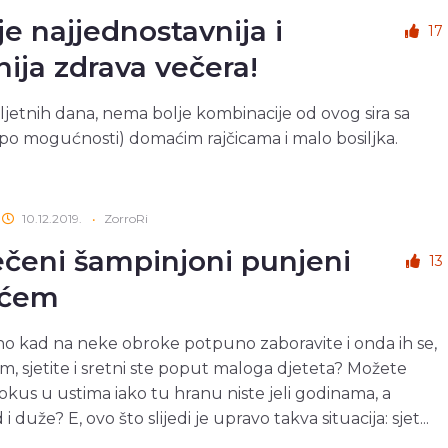
je najjednostavnija i
17
nija zdrava večera!
ljetnih dana, nema bolje kombinacije od ovog sira sa
(po mogućnosti) domaćim rajčicama i malo bosiljka.
10.12.2019.
•
ZorroRi
čeni šampinjoni punjeni
13
rćem
o kad na neke obroke potpuno zaboravite i onda ih se,
, sjetite i sretni ste poput maloga djeteta? Možete
i okus u ustima iako tu hranu niste jeli godinama, a
 duže? E, ovo što slijedi je upravo takva situacija: sjet...