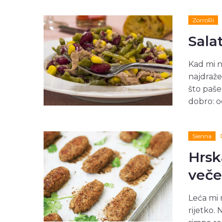
ZorroRi
Sala
Kad mi n
najdraže
što paše
dobro: od
Sienna
Hrsk
veče
Leća mi n
rijetko.