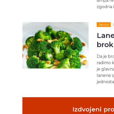
simpa re
zgodna i
Sienna
Lane
brok
Da je br
radimo k
je glavn
lanene s
jednosta.
Izdvojeni pr