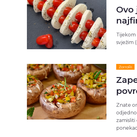
Ovo 
najfi
Tijekom 
svježim 
ZorroRi
Zape
pov
Znate on
odjednom
zamislit
ponekad i