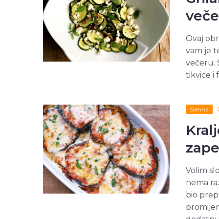
veče
Ovaj obr
vam je t
večeru. 
tikvice i
Sienna
Kral
zape
Volim sl
nema raz
bio prep
promijen