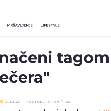
MRŠAVLJENJE
LIFESTYLE
značeni tagom
večera"
30.5.2026.
•
Marina Soldo, viši trener fitnessa