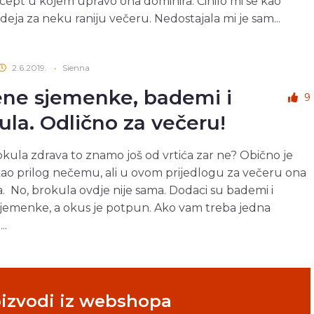
cept u kojem upravo ona dominira. Činilo mi se kao
deja za neku raniju večeru. Nedostajala mi je sam...
2.6.2019.
•
Sienna
ne sjemenke, bademi i
9
ula. Odlično za večeru!
okula zdrava to znamo još od vrtića zar ne? Obično je
ao prilog nečemu, ali u ovom prijedlogu za večeru ona
a. No, brokula ovdje nije sama. Dodaci su bademi i
jemenke, a okus je potpun. Ako vam treba jedna
..
oizvodi iz webshopa