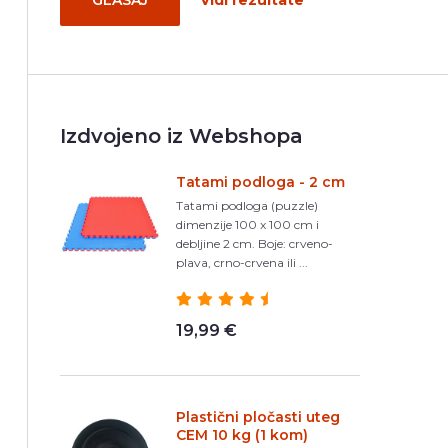
GLASAJ
Vidi rezultate
Izdvojeno iz Webshopa
Tatami podloga - 2 cm
Tatami podloga (puzzle)
dimenzije 100 x 100 cm i
debljine 2 cm. Boje: crveno-
plava, crno-crvena ili ...
19,99 €
Plastični pločasti uteg
CEM 10 kg (1 kom)