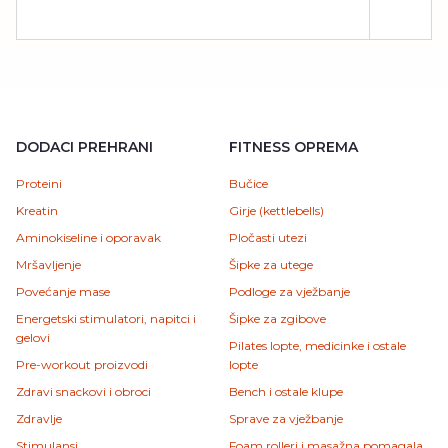
DODACI PREHRANI
FITNESS OPREMA
Proteini
Bučice
Kreatin
Girje (kettlebells)
Aminokiseline i oporavak
Pločasti utezi
Mršavljenje
Šipke za utege
Povećanje mase
Podloge za vježbanje
Energetski stimulatori, napitci i
Šipke za zgibove
gelovi
Pilates lopte, medicinke i ostale
Pre-workout proizvodi
lopte
Zdravi snackovi i obroci
Bench i ostale klupe
Zdravlje
Sprave za vježbanje
Stimulansi
Foam rolleri i masažna pomagala