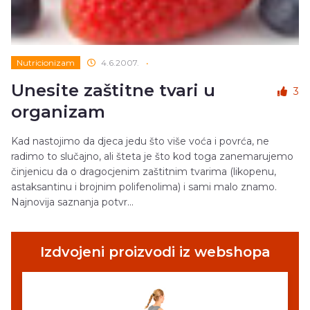
Nutricionizam
4.6.2007.
•
Unesite zaštitne tvari u
3
organizam
Kad nastojimo da djeca jedu što više voća i povrća, ne
radimo to slučajno, ali šteta je što kod toga zanemarujemo
činjenicu da o dragocjenim zaštitnim tvarima (likopenu,
astaksantinu i brojnim polifenolima) i sami malo znamo.
Najnovija saznanja potvr...
Izdvojeni proizvodi iz webshopa