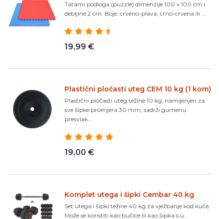
Tatami podloga (puzzle) dimenzije 100 x 100 cm i
debljine 2 cm. Boje: crveno-plava, crno-crvena ili ...
19,99 €
Plastični pločasti uteg CEM 10 kg (1 kom)
Plastični pločasti uteg težine 10 kg, namijenjen za
sve šipke promjera 30 mm, sadrži gumenu
presvlak...
19,00 €
Komplet utega i šipki Cembar 40 kg
Set utega i šipki težine 40 kg za vježbanje kod kuće.
Može se koristiti kao bučice ili kao šipka s u...