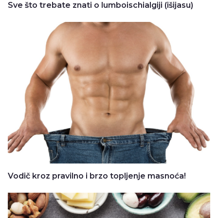
Sve što trebate znati o lumboischialgiji (išijasu)
Vodič kroz pravilno i brzo topljenje masnoća!