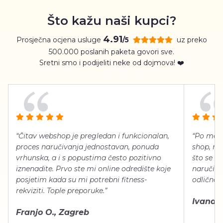
Što kažu naši kupci?
4.91
Prosječna ocjena usluge
uz preko
/5
500.000 poslanih paketa govori sve.
Sretni smo i podijeliti neke od dojmova! ❤️
“Čitav webshop je pregledan i funkcionalan,
“Po meni
proces naručivanja jednostavan, ponuda
shop, neg
vrhunska, a i s popustima često pozitivno
što se ti
iznenadite. Prvo ste mi online odredište koje
naručiti
posjetim kada su mi potrebni fitness-
odlično 
rekviziti. Tople preporuke.”
Ivana Š.
Franjo O., Zagreb