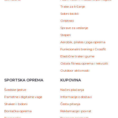
Trake za trčanje
Sobni bicikli
Orbitreci
Sprave za veslanje
Steperi
Aerobik, pilates i joga oprema
Funkcionalni trening i Crossfit
Elastične trake i gume
Ostala fitness oprema i rekviziti
Outdoor aktivnosti
SPORTSKA OPREMA
KUPOVINA
Švedske ljestve
Načini plaćanja
Pametne i digitalne vage
Informacije o dostavi
Shakeri i bidoni
Česta pitanja
Borilačka oprema
Reklamacije i povrat