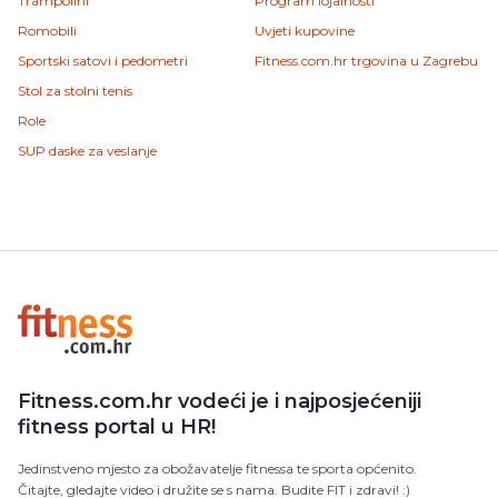
Trampolini
Program lojalnosti
Romobili
Uvjeti kupovine
Sportski satovi i pedometri
Fitness.com.hr trgovina u Zagrebu
Stol za stolni tenis
Role
SUP daske za veslanje
Fitness.com.hr vodeći je i najposjećeniji
fitness portal u HR!
Jedinstveno mjesto za obožavatelje fitnessa te sporta općenito.
Čitajte, gledajte video i družite se s nama. Budite FIT i zdravi! :)