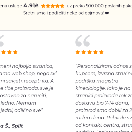
4.91
jena usluge
uz preko 500.000 poslanih pake
/5
Sretni smo i podijeliti neke od dojmova! ❤️
meni najbolja stranica,
“Personalizirani odnos s
amo web shop, nego svi
kupcem, izvrsna stručn
ni savjeti, recepti itd. A
podrška magistra
se tiče proizvoda, sve je
kineziologije. Iako je na
ostavno za naručiti,
stranici proizvoda rok z
gledno. Nemam
dostavu bio 7-14 dana,
jedbi, odlično sve”
proizvod smo dobili za 2
radna dana. Pohvale s
od kontakt centra, str
a Š., Split