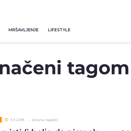
MRŠAVLJENJE
LIFESTYLE
značeni tagom
3.9.2018.
•
Zorana Jagodić