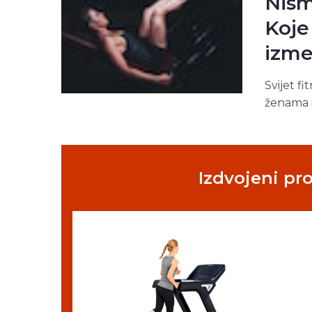
Nismo
Koje 
izme
Svijet f
ženama i
Izdvojeni pr