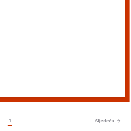
1
Sljedeća