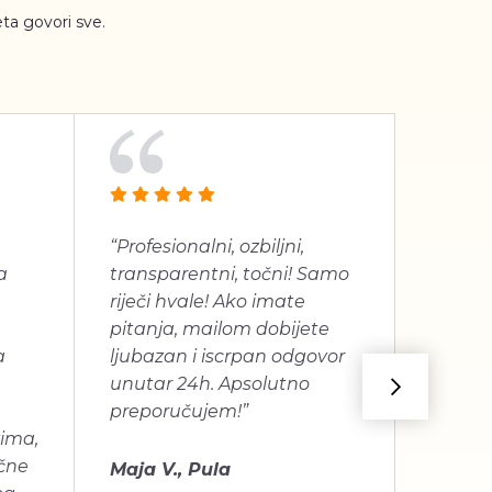
ta govori sve.
“Profesionalni, ozbiljni,
“Jako 
a
transparentni, točni! Samo
proizv
riječi hvale! Ako imate
dugogo
pitanja, mailom dobijete
je bilo
a
ljubazan i iscrpan odgovor
unutar 24h. Apsolutno
Mira C
preporučujem!”
vima,
učne
Maja V., Pula