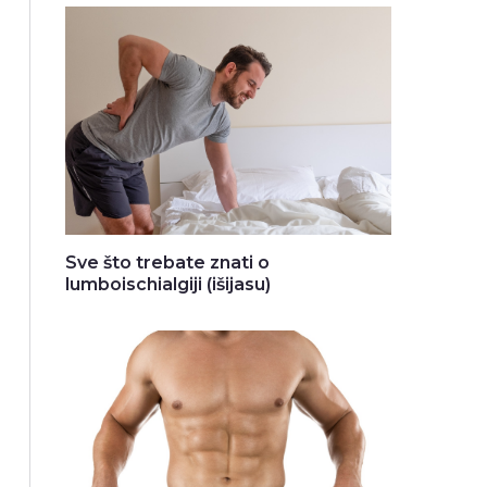
Sve što trebate znati o
lumboischialgiji (išijasu)