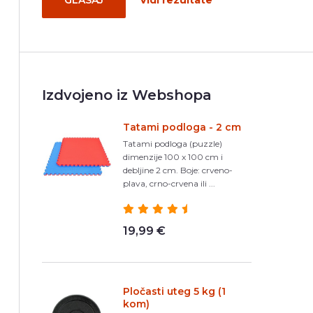
GLASAJ
Vidi rezultate
Izdvojeno iz Webshopa
Tatami podloga - 2 cm
Tatami podloga (puzzle)
dimenzije 100 x 100 cm i
debljine 2 cm. Boje: crveno-
plava, crno-crvena ili ...
19,99 €
Pločasti uteg 5 kg (1
kom)