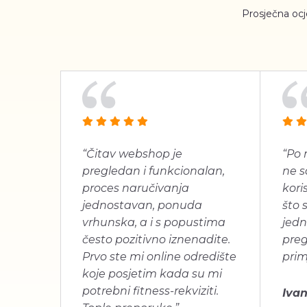
Prosječna oc
“Čitav webshop je
“Po 
pregledan i funkcionalan,
ne s
proces naručivanja
koris
jednostavan, ponuda
što 
vrhunska, a i s popustima
jedn
često pozitivno iznenadite.
pre
Prvo ste mi online odredište
prim
koje posjetim kada su mi
potrebni fitness-rekviziti.
Ivan