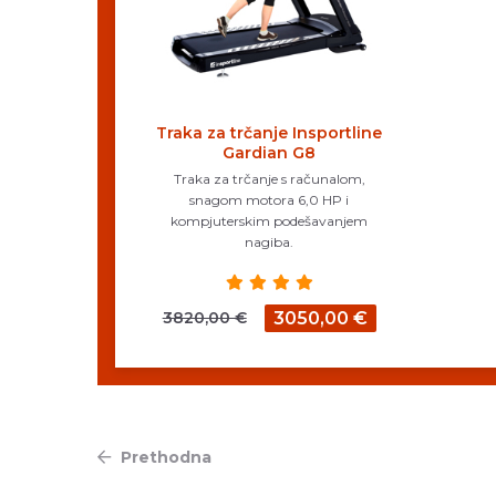
Traka za trčanje Insportline
Gardian G8
Traka za trčanje s računalom,
snagom motora 6,0 HP i
kompjuterskim podešavanjem
nagiba.
3820,00 €
3050,00 €
Prethodna