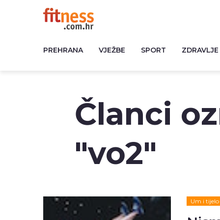
PREHRANA
VJEŽBE
SPORT
ZDRAVLJE
Članci o
"vo2"
Um i tijelo