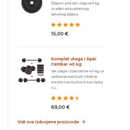
Željezni pločasti uteg od 5 kg
izrađen od kvalitetnog
lijevanog željeza.
15,00 €
Komplet utega i šipki
Cembar 40 kg
Set utega i šipki težine 40 kg za
vježbanje kod kuće. Može se
koristiti kao bučice ili kao šipka
s u...
69,00 €
Vidi sve izdvojene proizvode