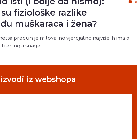
 isti (i bolje da nismo):
9
su fiziološke razlike
đu muškaraca i žena?
itnessa prepun je mitova, no vjerojatno najviše ih ima o
 treningu snage.
oizvodi iz webshopa