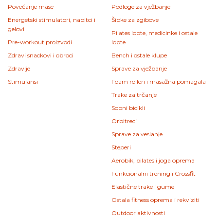
Povećanje mase
Podloge za vježbanje
Energetski stimulatori, napitci i
Šipke za zgibove
gelovi
Pilates lopte, medicinke i ostale
Pre-workout proizvodi
lopte
Zdravi snackovi i obroci
Bench i ostale klupe
Zdravlje
Sprave za vježbanje
Stimulansi
Foam rolleri i masažna pomagala
Trake za trčanje
Sobni bicikli
Orbitreci
Sprave za veslanje
Steperi
Aerobik, pilates i joga oprema
Funkcionalni trening i Crossfit
Elastične trake i gume
Ostala fitness oprema i rekviziti
Outdoor aktivnosti