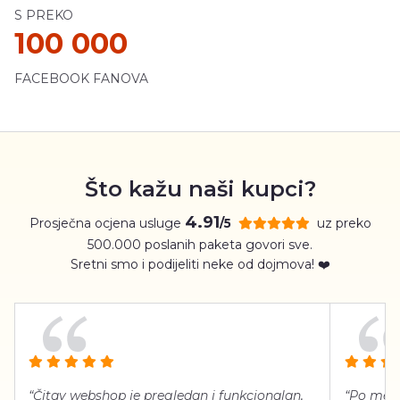
S PREKO
100 000
FACEBOOK FANOVA
Što kažu naši kupci?
4.91
Prosječna ocjena usluge
uz preko
/5
500.000 poslanih paketa govori sve.
Sretni smo i podijeliti neke od dojmova! ❤️
“Čitav webshop je pregledan i funkcionalan,
“Po meni