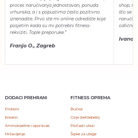
proces naručivanja jednostavan, ponuda
shop, neg
vrhunska, a i s popustima često pozitivno
što se ti
iznenadite. Prvo ste mi online odredište koje
naručiti
posjetim kada su mi potrebni fitness-
odlično 
rekviziti. Tople preporuke.”
Ivana Š.
Franjo O., Zagreb
DODACI PREHRANI
FITNESS OPREMA
Proteini
Bučice
Kreatin
Girje (kettlebells)
Aminokiseline i oporavak
Pločasti utezi
Mršavljenje
Šipke za utege