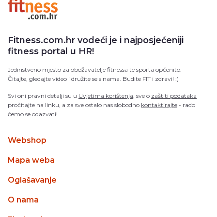
Fitness.com.hr vodeći je i najposjećeniji
fitness portal u HR!
Jedinstveno mjesto za obožavatelje fitnessa te sporta općenito.
Čitajte, gledajte video i družite se s nama. Budite FIT i zdravi! :)
Svi oni pravni detalji su u
Uvjetima korištenja
, sve o
zaštiti podataka
pročitajte na linku, a za sve ostalo nas slobodno
kontaktirajte
- rado
ćemo se odazvati!
Webshop
Mapa weba
Oglašavanje
O nama