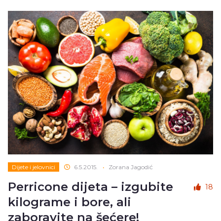
Dijete i jelovnici
6.5.2015.
•
Zorana Jagodić
Perricone dijeta – izgubite
18
kilograme i bore, ali
zaboravite na šećere!