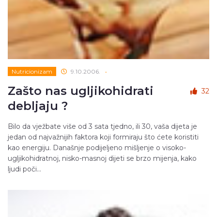
Nutricionizam
9.10.2006.
•
Zašto nas ugljikohidrati
32
debljaju ?
Bilo da vježbate više od 3 sata tjedno, ili 30, vaša dijeta je
jedan od najvažnijih faktora koji formiraju što ćete koristiti
kao energiju. Današnje podijeljeno mišljenje o visoko-
ugljikohidratnoj, nisko-masnoj dijeti se brzo mijenja, kako
ljudi poči...