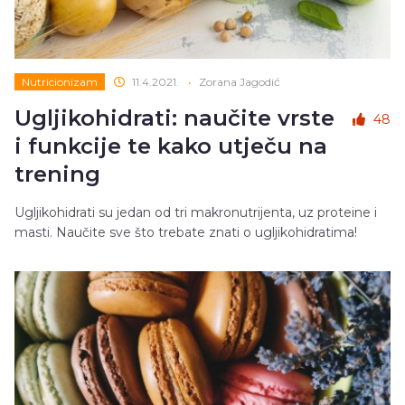
Nutricionizam
11.4.2021.
•
Zorana Jagodić
Ugljikohidrati: naučite vrste
48
i funkcije te kako utječu na
trening
Ugljikohidrati su jedan od tri makronutrijenta, uz proteine i
masti. Naučite sve što trebate znati o ugljikohidratima!