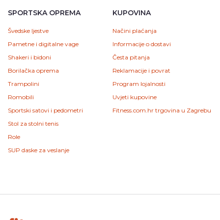
SPORTSKA OPREMA
KUPOVINA
Švedske ljestve
Načini plaćanja
Pametne i digitalne vage
Informacije o dostavi
Shakeri i bidoni
Česta pitanja
Borilačka oprema
Reklamacije i povrat
Trampolini
Program lojalnosti
Romobili
Uvjeti kupovine
Sportski satovi i pedometri
Fitness.com.hr trgovina u Zagrebu
Stol za stolni tenis
Role
SUP daske za veslanje