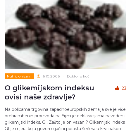
Nutricionizam
6.10.2006.
•
Doktor u kući
O glikemijskom indeksu
23
ovisi naše zdravlje?
Na policama trgovina zapadnoeuropskih zemalja sve je više
prehrambenih proizvoda na čijim je deklaracijama naveden i
glikemijski indeks, GI. Zašto je on važan ? Glikemijski indeks
GI je mjera koja govori o jačini porasta šećera u krvi nakon