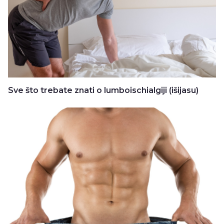
Sve što trebate znati o lumboischialgiji (išijasu)