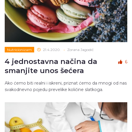
Nutricionizam
21.4.2020.
•
Zorana Jagodić
4 jednostavna načina da
6
smanjite unos šećera
Ako ćemo biti realni i iskreni, priznat ćemo da mnogi od nas
svakodnevno pojedu prevelike količine slatkoga.