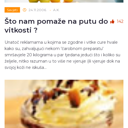
Savjeti
24.11.2006.
•
A.K.
Što nam pomaže na putu do
142
vitkosti ?
Unatoč reklamama u kojima se zgodne i vitke cure hvale
kako su, zahvaljujući nekom 'čarobnom preparatu'
smršavjele 20 kilograma u par tjedana jedući što i koliko su
željele, nitko razuman u to više ne vjeruje (ili vjeruje dok na
svojoj koži ne iskuša...