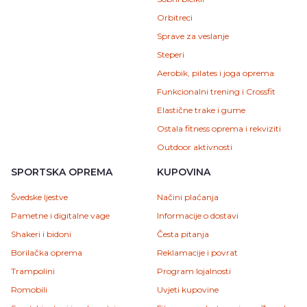
Orbitreci
Sprave za veslanje
Steperi
Aerobik, pilates i joga oprema
Funkcionalni trening i Crossfit
Elastične trake i gume
Ostala fitness oprema i rekviziti
Outdoor aktivnosti
SPORTSKA OPREMA
KUPOVINA
Švedske ljestve
Načini plaćanja
Pametne i digitalne vage
Informacije o dostavi
Shakeri i bidoni
Česta pitanja
Borilačka oprema
Reklamacije i povrat
Trampolini
Program lojalnosti
Romobili
Uvjeti kupovine