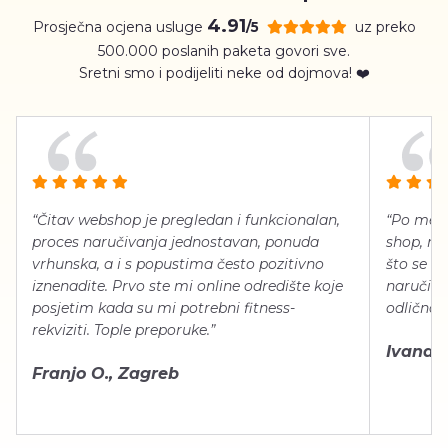
4.91
Prosječna ocjena usluge
uz preko
/5
500.000 poslanih paketa govori sve.
Sretni smo i podijeliti neke od dojmova! ❤️
“Čitav webshop je pregledan i funkcionalan,
“Po meni
proces naručivanja jednostavan, ponuda
shop, neg
vrhunska, a i s popustima često pozitivno
što se ti
iznenadite. Prvo ste mi online odredište koje
naručiti
posjetim kada su mi potrebni fitness-
odlično 
rekviziti. Tople preporuke.”
Ivana Š.
Franjo O., Zagreb