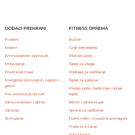
DODACI PREHRANI
FITNESS OPREMA
Proteini
Bučice
Kreatin
Girje (kettlebells)
Aminokiseline i oporavak
Pločasti utezi
Mršavljenje
Šipke za utege
Povećanje mase
Podloge za vježbanje
Energetski stimulatori, napitci i
Šipke za zgibove
gelovi
Pilates lopte, medicinke i ostale
Pre-workout proizvodi
lopte
Zdravi snackovi i obroci
Bench i ostale klupe
Zdravlje
Sprave za vježbanje
Stimulansi
Foam rolleri i masažna pomagala
Trake za trčanje
Sobni bicikli