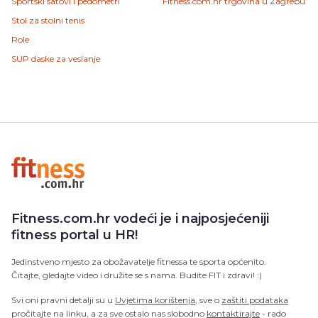
Sportski satovi i pedometri
Fitness.com.hr trgovina u Zagrebu
Stol za stolni tenis
Role
SUP daske za veslanje
Fitness.com.hr vodeći je i najposjećeniji
fitness portal u HR!
Jedinstveno mjesto za obožavatelje fitnessa te sporta općenito.
Čitajte, gledajte video i družite se s nama. Budite FIT i zdravi! :)
Svi oni pravni detalji su u
Uvjetima korištenja
, sve o
zaštiti podataka
pročitajte na linku, a za sve ostalo nas slobodno
kontaktirajte
- rado