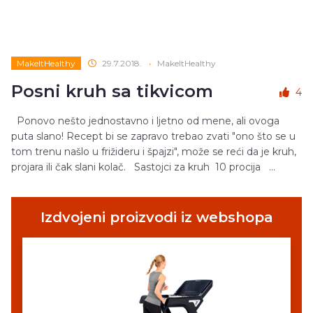
MakeItHealthy
29.7.2018.
•
MakeItHealthy
Posni kruh sa tikvicom
4
Ponovo nešto jednostavno i ljetno od mene, ali ovoga
puta slano! Recept bi se zapravo trebao zvati "ono što se u
tom trenu našlo u frižideru i špajzi", može se reći da je kruh,
projara ili čak slani kolač. Sastojci za kruh 10 procija ...
Izdvojeni proizvodi iz webshopa