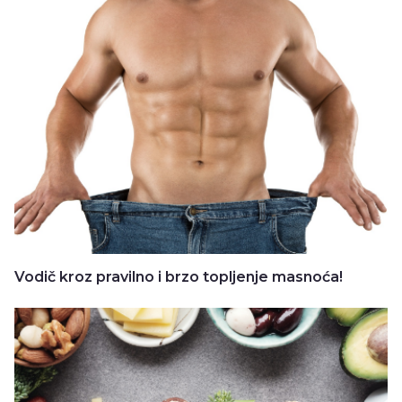
Vodič kroz pravilno i brzo topljenje masnoća!