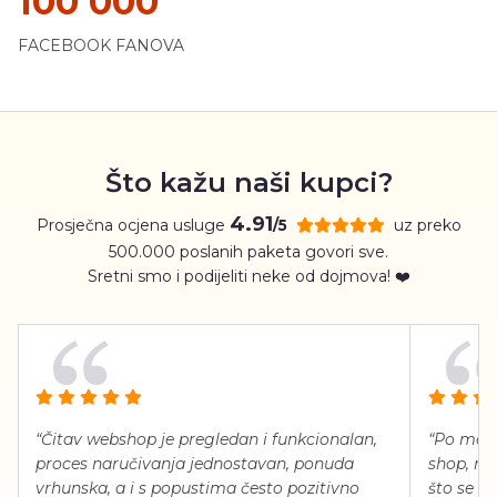
100 000
FACEBOOK FANOVA
Što kažu naši kupci?
4.91
Prosječna ocjena usluge
uz preko
/5
500.000 poslanih paketa govori sve.
Sretni smo i podijeliti neke od dojmova! ❤️
“Čitav webshop je pregledan i funkcionalan,
“Po meni
proces naručivanja jednostavan, ponuda
shop, neg
vrhunska, a i s popustima često pozitivno
što se ti