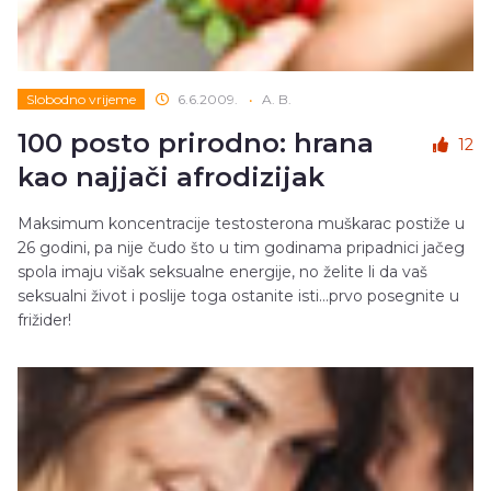
Slobodno vrijeme
6.6.2009.
•
A. B.
100 posto prirodno: hrana
12
kao najjači afrodizijak
Maksimum koncentracije testosterona muškarac postiže u
26 godini, pa nije čudo što u tim godinama pripadnici jačeg
spola imaju višak seksualne energije, no želite li da vaš
seksualni život i poslije toga ostanite isti...prvo posegnite u
frižider!