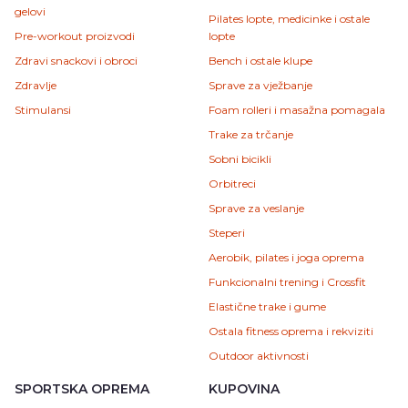
gelovi
Pilates lopte, medicinke i ostale
Pre-workout proizvodi
lopte
Zdravi snackovi i obroci
Bench i ostale klupe
Zdravlje
Sprave za vježbanje
Stimulansi
Foam rolleri i masažna pomagala
Trake za trčanje
Sobni bicikli
Orbitreci
Sprave za veslanje
Steperi
Aerobik, pilates i joga oprema
Funkcionalni trening i Crossfit
Elastične trake i gume
Ostala fitness oprema i rekviziti
Outdoor aktivnosti
SPORTSKA OPREMA
KUPOVINA