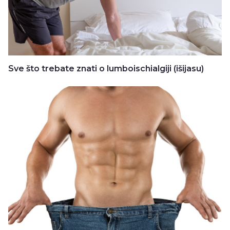
Sve što trebate znati o lumboischialgiji (išijasu)