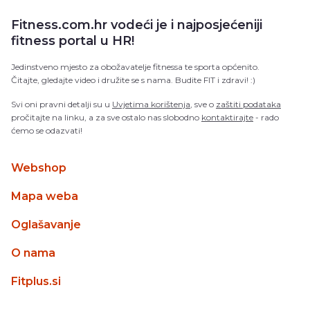
Fitness.com.hr vodeći je i najposjećeniji
fitness portal u HR!
Jedinstveno mjesto za obožavatelje fitnessa te sporta općenito.
Čitajte, gledajte video i družite se s nama. Budite FIT i zdravi! :)
Svi oni pravni detalji su u
Uvjetima korištenja
, sve o
zaštiti podataka
pročitajte na linku, a za sve ostalo nas slobodno
kontaktirajte
- rado
ćemo se odazvati!
Webshop
Mapa weba
Oglašavanje
O nama
Fitplus.si