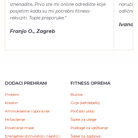
iznenadite. Prvo ste mi online odredište koje
naručiti
posjetim kada su mi potrebni fitness-
odlično 
rekviziti. Tople preporuke.”
Ivana Š.
Franjo O., Zagreb
DODACI PREHRANI
FITNESS OPREMA
Proteini
Bučice
Kreatin
Girje (kettlebells)
Aminokiseline i oporavak
Pločasti utezi
Mršavljenje
Šipke za utege
Povećanje mase
Podloge za vježbanje
Energetski stimulatori, napitci i
Šipke za zgibove