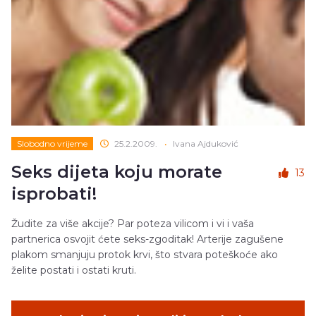
Slobodno vrijeme
25.2.2009.
•
Ivana Ajduković
Seks dijeta koju morate
13
isprobati!
Žudite za više akcije? Par poteza vilicom i vi i vaša
partnerica osvojit ćete seks-zgoditak! Arterije zagušene
plakom smanjuju protok krvi, što stvara poteškoće ako
želite postati i ostati kruti.