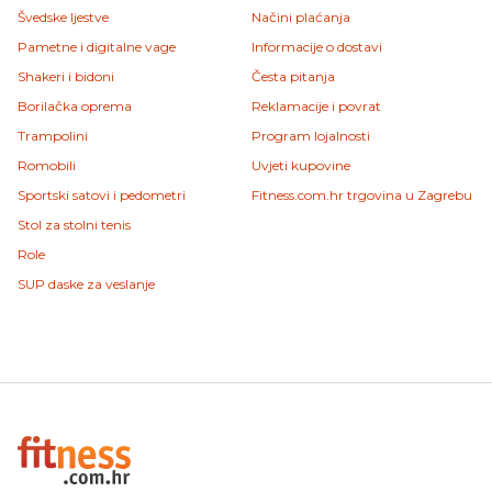
Švedske ljestve
Načini plaćanja
Pametne i digitalne vage
Informacije o dostavi
Shakeri i bidoni
Česta pitanja
Borilačka oprema
Reklamacije i povrat
Trampolini
Program lojalnosti
Romobili
Uvjeti kupovine
Sportski satovi i pedometri
Fitness.com.hr trgovina u Zagrebu
Stol za stolni tenis
Role
SUP daske za veslanje