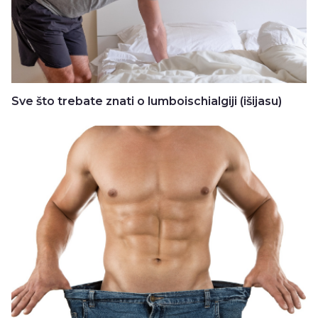
Sve što trebate znati o lumboischialgiji (išijasu)