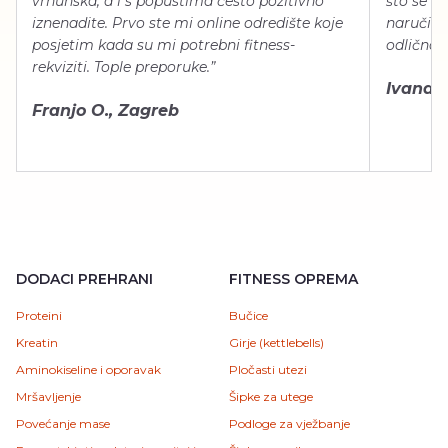
vrhunska, a i s popustima često pozitivno
što se ti
iznenadite. Prvo ste mi online odredište koje
naručiti
posjetim kada su mi potrebni fitness-
odlično 
rekviziti. Tople preporuke.”
Ivana Š.
Franjo O., Zagreb
DODACI PREHRANI
FITNESS OPREMA
Proteini
Bučice
Kreatin
Girje (kettlebells)
Aminokiseline i oporavak
Pločasti utezi
Mršavljenje
Šipke za utege
Povećanje mase
Podloge za vježbanje