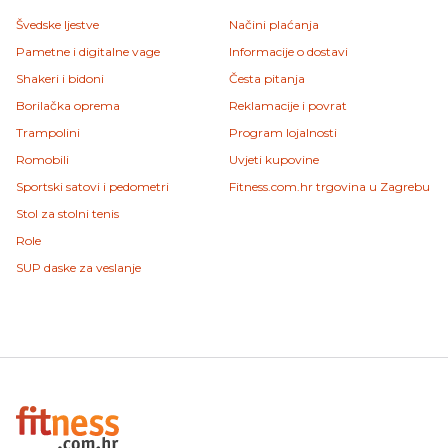
Švedske ljestve
Načini plaćanja
Pametne i digitalne vage
Informacije o dostavi
Shakeri i bidoni
Česta pitanja
Borilačka oprema
Reklamacije i povrat
Trampolini
Program lojalnosti
Romobili
Uvjeti kupovine
Sportski satovi i pedometri
Fitness.com.hr trgovina u Zagrebu
Stol za stolni tenis
Role
SUP daske za veslanje