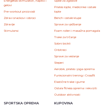
Energetski stimulatori, napitci i
Šipke za zgibove
gelovi
Pilates lopte, medicinke i ostale
Pre-workout proizvodi
lopte
Zdravi snackovi i obroci
Bench i ostale klupe
Zdravlje
Sprave za vježbanje
Stimulansi
Foam rolleri i masažna pomagala
Trake za trčanje
Sobni bicikli
Orbitreci
Sprave za veslanje
Steperi
Aerobik, pilates i joga oprema
Funkcionalni trening i Crossfit
Elastične trake i gume
Ostala fitness oprema i rekviziti
Outdoor aktivnosti
SPORTSKA OPREMA
KUPOVINA