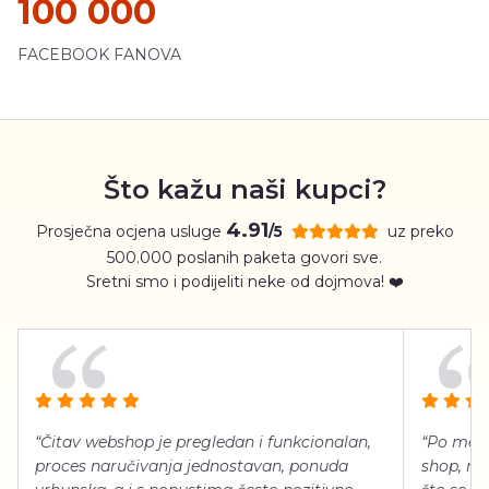
100 000
FACEBOOK FANOVA
Što kažu naši kupci?
4.91
Prosječna ocjena usluge
uz preko
/5
500.000 poslanih paketa govori sve.
Sretni smo i podijeliti neke od dojmova! ❤️
“Čitav webshop je pregledan i funkcionalan,
“Po meni
proces naručivanja jednostavan, ponuda
shop, neg