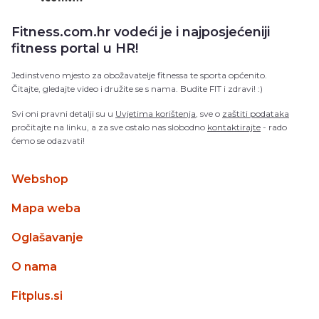
Fitness.com.hr vodeći je i najposjećeniji
fitness portal u HR!
Jedinstveno mjesto za obožavatelje fitnessa te sporta općenito.
Čitajte, gledajte video i družite se s nama. Budite FIT i zdravi! :)
Svi oni pravni detalji su u
Uvjetima korištenja
, sve o
zaštiti podataka
pročitajte na linku, a za sve ostalo nas slobodno
kontaktirajte
- rado
ćemo se odazvati!
Webshop
Mapa weba
Oglašavanje
O nama
Fitplus.si