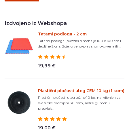
Izdvojeno iz Webshopa
Tatami podloga - 2 cm
Tatami podloga (puzzle) dimenzije 100 x 100 cm i
debljine 2 cm. Boje: crveno-plava, crno-crvena ili ...
19,99 €
Plastični pločasti uteg CEM 10 kg (1 kom)
Plastični pločasti uteg težine 10 kg, namijenjen za
sve šipke promjera 30 mm, sadrži gumenu
presvlak...
19,00 €