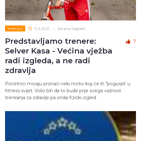
Intervjui
9.2.2021.
•
Zorana Jagodić
Predstavljamo trenere:
7
Selver Kasa - Većina vježba
radi izgleda, a ne radi
zdravlja
Početnici moraju pronaći neki motiv koji će ih "pogurati' u
fitness svijet. Volio bih da to bude prije svega važnost
treniranja za zdravlje pa onda fizički izgled.