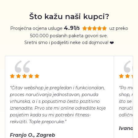
Što kažu naši kupci?
4.91
Prosječna ocjena usluge
uz preko
/5
500.000 poslanih paketa govori sve.
Sretni smo i podijeliti neke od dojmova! ❤️
“Čitav webshop je pregledan i funkcionalan,
“Po meni
proces naručivanja jednostavan, ponuda
shop, neg
vrhunska, a i s popustima često pozitivno
što se ti
iznenadite. Prvo ste mi online odredište koje
naručiti
posjetim kada su mi potrebni fitness-
odlično 
rekviziti. Tople preporuke.”
Ivana Š.
Franjo O., Zagreb