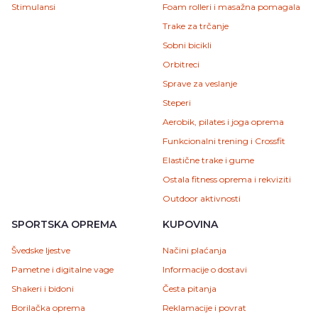
Stimulansi
Foam rolleri i masažna pomagala
Trake za trčanje
Sobni bicikli
Orbitreci
Sprave za veslanje
Steperi
Aerobik, pilates i joga oprema
Funkcionalni trening i Crossfit
Elastične trake i gume
Ostala fitness oprema i rekviziti
Outdoor aktivnosti
SPORTSKA OPREMA
KUPOVINA
Švedske ljestve
Načini plaćanja
Pametne i digitalne vage
Informacije o dostavi
Shakeri i bidoni
Česta pitanja
Borilačka oprema
Reklamacije i povrat