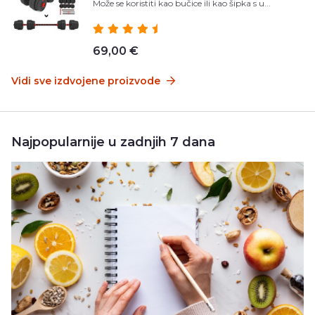
Može se koristiti kao bučice ili kao šipka s u...
69,00 €
Vidi sve izdvojene proizvode
Najpopularnije u zadnjih 7 dana