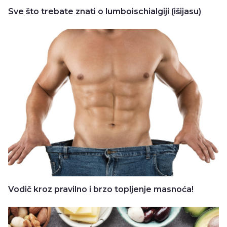
Sve što trebate znati o lumboischialgiji (išijasu)
Vodič kroz pravilno i brzo topljenje masnoća!