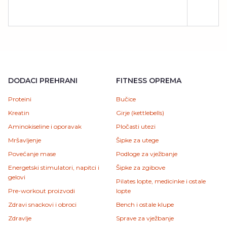
DODACI PREHRANI
FITNESS OPREMA
Proteini
Bučice
Kreatin
Girje (kettlebells)
Aminokiseline i oporavak
Pločasti utezi
Mršavljenje
Šipke za utege
Povećanje mase
Podloge za vježbanje
Energetski stimulatori, napitci i
Šipke za zgibove
gelovi
Pilates lopte, medicinke i ostale
Pre-workout proizvodi
lopte
Zdravi snackovi i obroci
Bench i ostale klupe
Zdravlje
Sprave za vježbanje