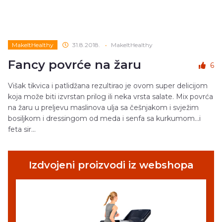
MakeItHealthy
31.8.2018.
•
MakeItHealthy
Fancy povrće na žaru
6
Višak tikvica i patlidžana rezultirao je ovom super delicijom
koja može biti izvrstan prilog ili neka vrsta salate. Mix povrća
na žaru u preljevu maslinova ulja sa češnjakom i svježim
bosiljkom i dressingom od meda i senfa sa kurkumom...i
feta sir...
Izdvojeni proizvodi iz webshopa