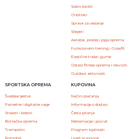
Sobni bicikli
Orbitreci
Sprave za veslanje
Steperi
Aerobik, pilates i joga oprema
Funkcionalni trening i Crossfit
Elastične trake i gume
Ostala fitness oprema i rekviziti
Outdoor aktivnosti
SPORTSKA OPREMA
KUPOVINA
Švedske ljestve
Načini plaćanja
Pametne i digitalne vage
Informacije o dostavi
Shakeri i bidoni
Česta pitanja
Borilačka oprema
Reklamacije i povrat
Trampolini
Program lojalnosti
Romobili
Uvjeti kupovine