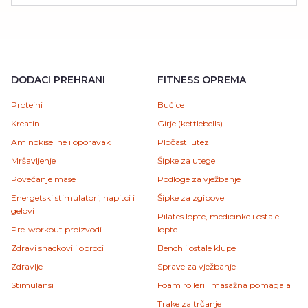
DODACI PREHRANI
FITNESS OPREMA
Proteini
Bučice
Kreatin
Girje (kettlebells)
Aminokiseline i oporavak
Pločasti utezi
Mršavljenje
Šipke za utege
Povećanje mase
Podloge za vježbanje
Energetski stimulatori, napitci i
Šipke za zgibove
gelovi
Pilates lopte, medicinke i ostale
Pre-workout proizvodi
lopte
Zdravi snackovi i obroci
Bench i ostale klupe
Zdravlje
Sprave za vježbanje
Stimulansi
Foam rolleri i masažna pomagala
Trake za trčanje