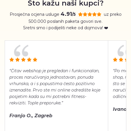
Što kažu naši kupci?
4.91
Prosječna ocjena usluge
uz preko
/5
500.000 poslanih paketa govori sve.
Sretni smo i podijeliti neke od dojmova! ❤️
“Čitav webshop je pregledan i funkcionalan,
“Po meni
proces naručivanja jednostavan, ponuda
shop, neg
vrhunska, a i s popustima često pozitivno
što se ti
iznenadite. Prvo ste mi online odredište koje
naručiti
posjetim kada su mi potrebni fitness-
odlično 
rekviziti. Tople preporuke.”
Ivana Š.
Franjo O., Zagreb