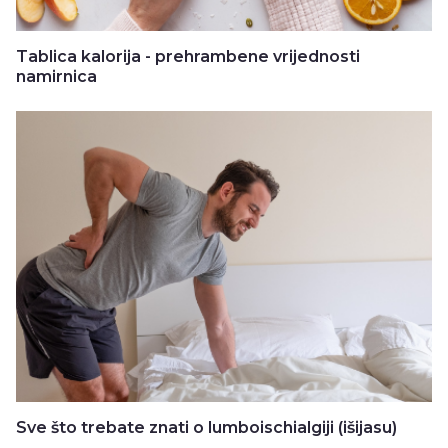
Tablica kalorija - prehrambene vrijednosti
namirnica
Sve što trebate znati o lumboischialgiji (išijasu)