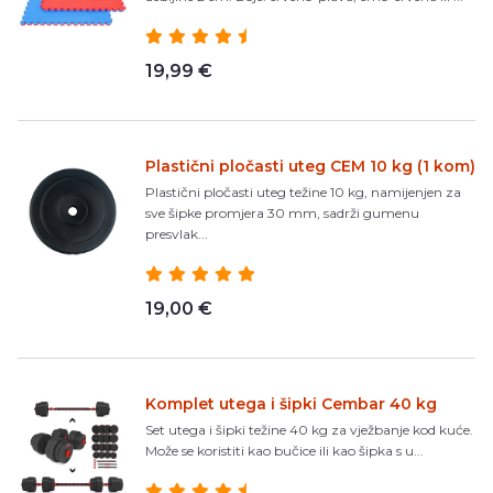
19,99 €
Plastični pločasti uteg CEM 10 kg (1 kom)
Plastični pločasti uteg težine 10 kg, namijenjen za
sve šipke promjera 30 mm, sadrži gumenu
presvlak...
19,00 €
Komplet utega i šipki Cembar 40 kg
Set utega i šipki težine 40 kg za vježbanje kod kuće.
Može se koristiti kao bučice ili kao šipka s u...