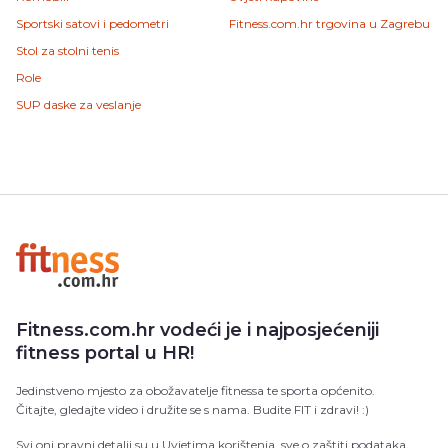
Sportski satovi i pedometri
Fitness.com.hr trgovina u Zagrebu
Stol za stolni tenis
Role
SUP daske za veslanje
Fitness.com.hr vodeći je i najposjećeniji
fitness portal u HR!
Jedinstveno mjesto za obožavatelje fitnessa te sporta općenito.
Čitajte, gledajte video i družite se s nama. Budite FIT i zdravi! :)
Svi oni pravni detalji su u
Uvjetima korištenja
, sve o
zaštiti podataka