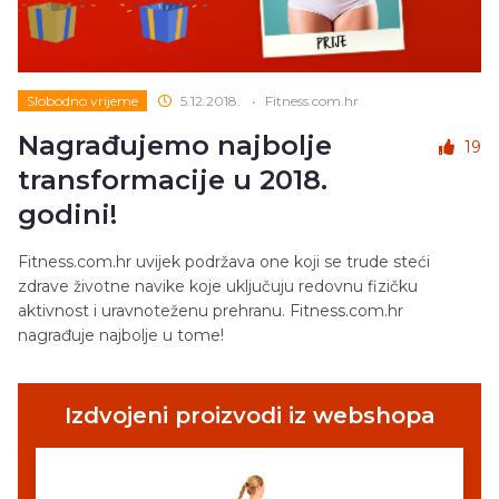
Slobodno vrijeme
5.12.2018.
•
Fitness.com.hr
Nagrađujemo najbolje
19
transformacije u 2018.
godini!
Fitness.com.hr uvijek podržava one koji se trude steći
zdrave životne navike koje uključuju redovnu fizičku
aktivnost i uravnoteženu prehranu. Fitness.com.hr
nagrađuje najbolje u tome!
Izdvojeni proizvodi iz webshopa