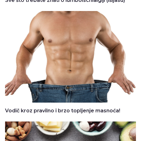
Sve što trebate znati o lumboischialgiji (išijasu)
Vodič kroz pravilno i brzo topljenje masnoća!