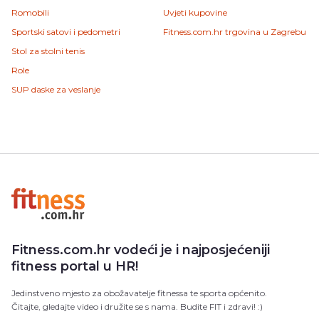
Romobili
Uvjeti kupovine
Sportski satovi i pedometri
Fitness.com.hr trgovina u Zagrebu
Stol za stolni tenis
Role
SUP daske za veslanje
Fitness.com.hr vodeći je i najposjećeniji
fitness portal u HR!
Jedinstveno mjesto za obožavatelje fitnessa te sporta općenito.
Čitajte, gledajte video i družite se s nama. Budite FIT i zdravi! :)