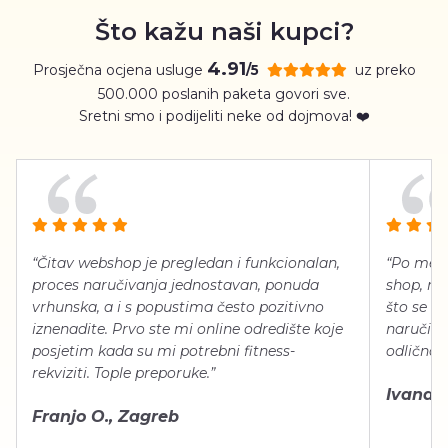
Što kažu naši kupci?
4.91
Prosječna ocjena usluge
uz preko
/5
500.000 poslanih paketa govori sve.
Sretni smo i podijeliti neke od dojmova! ❤️
“Čitav webshop je pregledan i funkcionalan,
“Po meni
proces naručivanja jednostavan, ponuda
shop, neg
vrhunska, a i s popustima često pozitivno
što se ti
iznenadite. Prvo ste mi online odredište koje
naručiti
posjetim kada su mi potrebni fitness-
odlično 
rekviziti. Tople preporuke.”
Ivana Š.
Franjo O., Zagreb