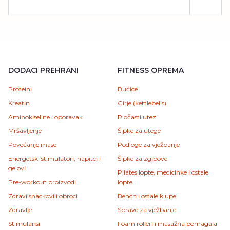
DODACI PREHRANI
FITNESS OPREMA
Proteini
Bučice
Kreatin
Girje (kettlebells)
Aminokiseline i oporavak
Pločasti utezi
Mršavljenje
Šipke za utege
Povećanje mase
Podloge za vježbanje
Energetski stimulatori, napitci i
Šipke za zgibove
gelovi
Pilates lopte, medicinke i ostale
Pre-workout proizvodi
lopte
Zdravi snackovi i obroci
Bench i ostale klupe
Zdravlje
Sprave za vježbanje
Stimulansi
Foam rolleri i masažna pomagala