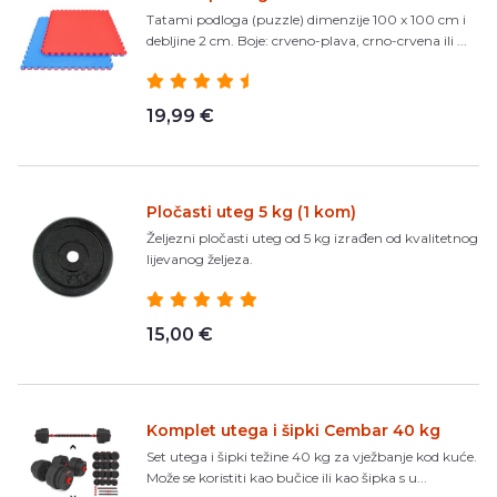
Tatami podloga (puzzle) dimenzije 100 x 100 cm i
debljine 2 cm. Boje: crveno-plava, crno-crvena ili ...
19,99 €
Pločasti uteg 5 kg (1 kom)
Željezni pločasti uteg od 5 kg izrađen od kvalitetnog
lijevanog željeza.
15,00 €
Komplet utega i šipki Cembar 40 kg
Set utega i šipki težine 40 kg za vježbanje kod kuće.
Može se koristiti kao bučice ili kao šipka s u...