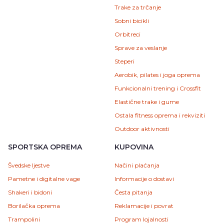
Trake za trčanje
Sobni bicikli
Orbitreci
Sprave za veslanje
Steperi
Aerobik, pilates i joga oprema
Funkcionalni trening i Crossfit
Elastične trake i gume
Ostala fitness oprema i rekviziti
Outdoor aktivnosti
SPORTSKA OPREMA
KUPOVINA
Švedske ljestve
Načini plaćanja
Pametne i digitalne vage
Informacije o dostavi
Shakeri i bidoni
Česta pitanja
Borilačka oprema
Reklamacije i povrat
Trampolini
Program lojalnosti