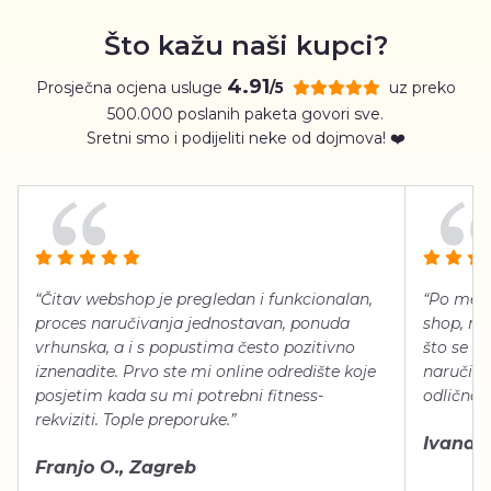
Što kažu naši kupci?
4.91
Prosječna ocjena usluge
uz preko
/5
500.000 poslanih paketa govori sve.
Sretni smo i podijeliti neke od dojmova! ❤️
“Čitav webshop je pregledan i funkcionalan,
“Po meni
proces naručivanja jednostavan, ponuda
shop, neg
vrhunska, a i s popustima često pozitivno
što se ti
iznenadite. Prvo ste mi online odredište koje
naručiti
posjetim kada su mi potrebni fitness-
odlično 
rekviziti. Tople preporuke.”
Ivana Š.
Franjo O., Zagreb