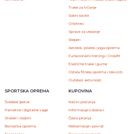
Trake za trčanje
Sobni bicikli
Orbitreci
Sprave za veslanje
Steperi
Aerobik, pilates i joga oprema
Funkcionalni trening i Crossfit
Elastične trake i gume
Ostala fitness oprema i rekviziti
Outdoor aktivnosti
SPORTSKA OPREMA
KUPOVINA
Švedske ljestve
Načini plaćanja
Pametne i digitalne vage
Informacije o dostavi
Shakeri i bidoni
Česta pitanja
Borilačka oprema
Reklamacije i povrat