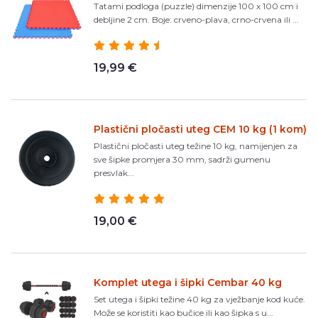
Tatami podloga (puzzle) dimenzije 100 x 100 cm i
debljine 2 cm. Boje: crveno-plava, crno-crvena ili ...
19,99 €
Plastični pločasti uteg CEM 10 kg (1 kom)
Plastični pločasti uteg težine 10 kg, namijenjen za
sve šipke promjera 30 mm, sadrži gumenu
presvlak...
19,00 €
Komplet utega i šipki Cembar 40 kg
Set utega i šipki težine 40 kg za vježbanje kod kuće.
Može se koristiti kao bučice ili kao šipka s u...