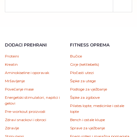
DODACI PREHRANI
FITNESS OPREMA
Proteini
Bučice
Kreatin
Girje (kettlebells)
Aminokiseline i oporavak
Pločasti utezi
Mršavljenje
Šipke za utege
Povećanje mase
Podloge za vježbanje
Energetski stimulatori, napitci i
Šipke za zgibove
gelovi
Pilates lopte, medicinke i ostale
Pre-workout proizvodi
lopte
Zdravi snackovi i obroci
Bench i ostale klupe
Zdravlje
Sprave za vježbanje
Stimulansi
Foam rolleri i masažna pomagala