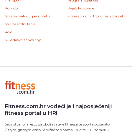
Trampolini
Program lojalnosti
Romobili
Uvjeti kupovine
Sportski satovi i pedometri
Fitness.com.hr trgovina u Zagrebu
Stol za stolni tenis
Role
SUP daske za veslanje
Fitness.com.hr vodeći je i najposjećeniji
fitness portal u HR!
Jedinstveno mjesto za obožavatelje fitnessa te sporta općenito.
Čitajte, gledajte video i družite se s nama. Budite FIT i zdravi! :)