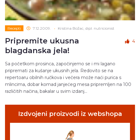
Recepti
7.12.2009.
•
Kristina Božac, dipl. nutricionist
Pripremite ukusna
4
blagdanska jela!
Sa početkom prosinca, započinjemo se i mi lagano
pripremati za kušanje ukusnih jela. Redovito se na
repertoaru obilnih ručkova i večera može naći purica s
mlincima, dobar komad janjećeg mesa pripremljen na 100
različitih načina, bakalar u svim izdanj...
Izdvojeni proizvodi iz webshopa