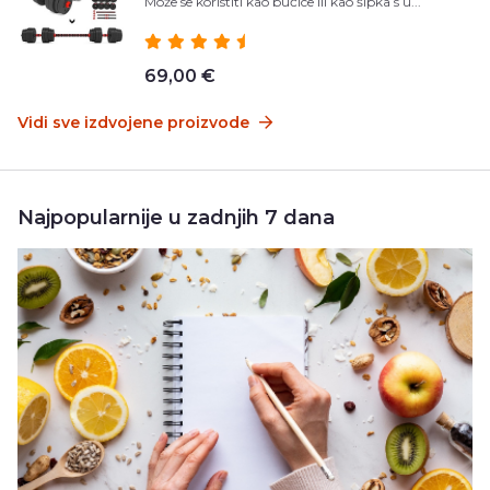
Može se koristiti kao bučice ili kao šipka s u...
69,00 €
Vidi sve izdvojene proizvode
Najpopularnije u zadnjih 7 dana