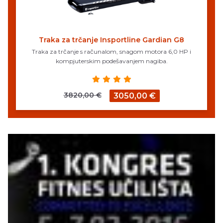
Traka za trčanje Insportline Gardian G8
Traka za trčanje s računalom, snagom motora 6,0 HP i
kompjuterskim podešavanjem nagiba.
3820,00 €
3050,00 €