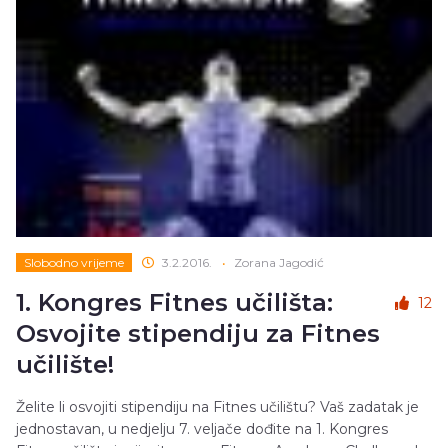
Slobodno vrijeme
3.2.2016.
•
Zorana Jagodić
1. Kongres Fitnes učilišta:
12
Osvojite stipendiju za Fitnes
učilište!
Želite li osvojiti stipendiju na Fitnes učilištu? Vaš zadatak je
jednostavan, u nedjelju 7. veljače dođite na 1. Kongres