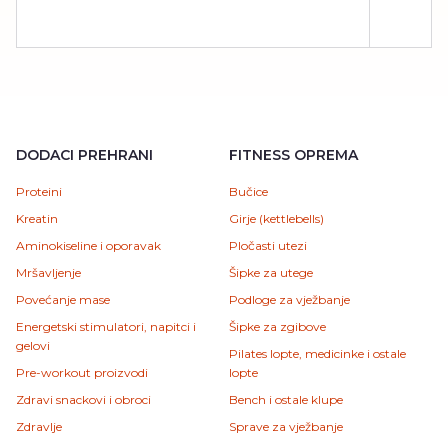
DODACI PREHRANI
FITNESS OPREMA
Proteini
Bučice
Kreatin
Girje (kettlebells)
Aminokiseline i oporavak
Pločasti utezi
Mršavljenje
Šipke za utege
Povećanje mase
Podloge za vježbanje
Energetski stimulatori, napitci i
Šipke za zgibove
gelovi
Pilates lopte, medicinke i ostale
Pre-workout proizvodi
lopte
Zdravi snackovi i obroci
Bench i ostale klupe
Zdravlje
Sprave za vježbanje