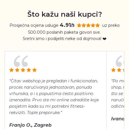
Što kažu naši kupci?
4.91
Prosječna ocjena usluge
uz preko
/5
500.000 poslanih paketa govori sve.
Sretni smo i podijeliti neke od dojmova! ❤️
“Čitav webshop je pregledan i funkcionalan,
“Po meni
proces naručivanja jednostavan, ponuda
shop, neg
vrhunska, a i s popustima često pozitivno
što se ti
iznenadite. Prvo ste mi online odredište koje
naručiti
posjetim kada su mi potrebni fitness-
odlično 
rekviziti. Tople preporuke.”
Ivana Š.
Franjo O., Zagreb