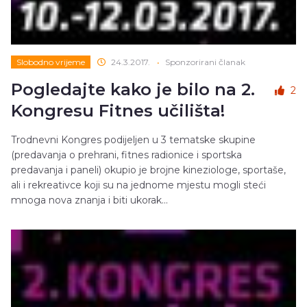
Slobodno vrijeme
24.3.2017.
•
Sponzorirani članak
Pogledajte kako je bilo na 2.
2
Kongresu Fitnes učilišta!
Trodnevni Kongres podijeljen u 3 tematske skupine
(predavanja o prehrani, fitnes radionice i sportska
predavanja i paneli) okupio je brojne kineziologe, sportaše,
ali i rekreativce koji su na jednome mjestu mogli steći
mnoga nova znanja i biti ukorak...