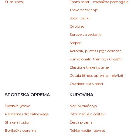
Stimulansi
Foam rolleri i masažna pomagala
Trake za trčanje
Sobni bicikli
Orbitreci
Sprave za veslanje
Steperi
Aerobik, pilates i joga oprema
Funkcionalni trening i Crossfit
Elastične trake i gume
Ostala fitness oprema i rekviziti
Outdoor aktivnosti
SPORTSKA OPREMA
KUPOVINA
Švedske ljestve
Načini plaćanja
Pametne i digitalne vage
Informacije o dostavi
Shakeri i bidoni
Česta pitanja
Borilačka oprema
Reklamacije i povrat