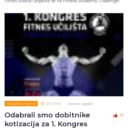
Fitnes učilišta i prijavite se na Fitness Academy Challenge!
Slobodno vrijeme
27.1.2016.
•
Zorana Jagodić
Odabrali smo dobitnike
11
kotizacija za 1. Kongres