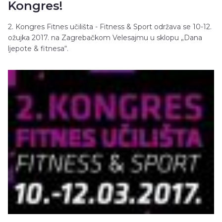
Kongres!
2. Kongres Fitnes učilišta - Fitness & Sport održava se 10-12.
ožujka 2017. na Zagrebačkom Velesajmu u sklopu „Dana
ljepote & fitnesa“.