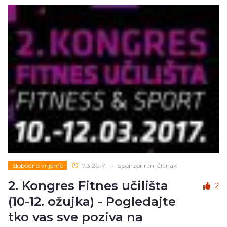
Slobodno vrijeme
7.3.2017.
•
Sponzorirani članak
2. Kongres Fitnes učilišta
2
(10-12. ožujka) - Pogledajte
tko vas sve poziva na