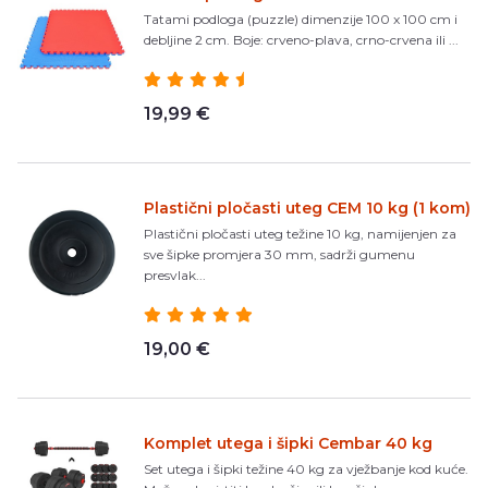
Tatami podloga (puzzle) dimenzije 100 x 100 cm i
debljine 2 cm. Boje: crveno-plava, crno-crvena ili ...
19,99 €
Plastični pločasti uteg CEM 10 kg (1 kom)
Plastični pločasti uteg težine 10 kg, namijenjen za
sve šipke promjera 30 mm, sadrži gumenu
presvlak...
19,00 €
Komplet utega i šipki Cembar 40 kg
Set utega i šipki težine 40 kg za vježbanje kod kuće.