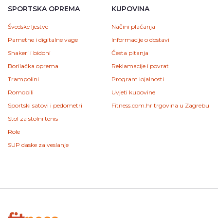
SPORTSKA OPREMA
KUPOVINA
Švedske ljestve
Načini plaćanja
Pametne i digitalne vage
Informacije o dostavi
Shakeri i bidoni
Česta pitanja
Borilačka oprema
Reklamacije i povrat
Trampolini
Program lojalnosti
Romobili
Uvjeti kupovine
Sportski satovi i pedometri
Fitness.com.hr trgovina u Zagrebu
Stol za stolni tenis
Role
SUP daske za veslanje