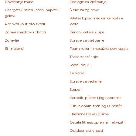
Povećanje mase
Podloge za vježbanje
Energetski stimulatori, napitci i
Šipke za zgibove
gelovi
Pilates lopte, medicinke i ostale
Pre-workout proizvodi
lopte
Zdravi snackovi i obroci
Bench i ostale klupe
Zdravlje
Sprave za vježbanje
Stimulansi
Foam rolleri i masažna pomagala
Trake za trčanje
Sobni bicikli
Orbitreci
Sprave za veslanje
Steperi
Aerobik, pilates i joga oprema
Funkcionalni trening i Crossfit
Elastične trake i gume
Ostala fitness oprema i rekviziti
Outdoor aktivnosti