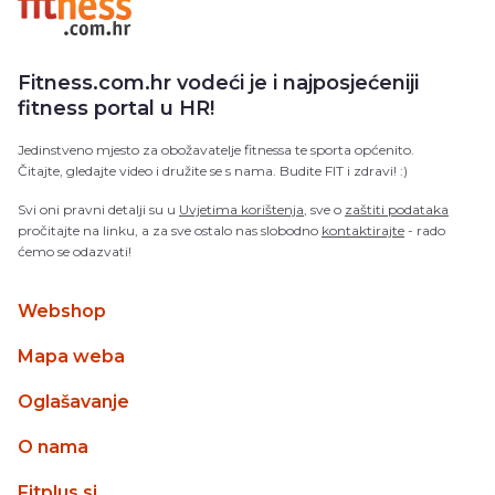
Fitness.com.hr vodeći je i najposjećeniji
fitness portal u HR!
Jedinstveno mjesto za obožavatelje fitnessa te sporta općenito.
Čitajte, gledajte video i družite se s nama. Budite FIT i zdravi! :)
Svi oni pravni detalji su u
Uvjetima korištenja
, sve o
zaštiti podataka
pročitajte na linku, a za sve ostalo nas slobodno
kontaktirajte
- rado
ćemo se odazvati!
Webshop
Mapa weba
Oglašavanje
O nama
Fitplus.si