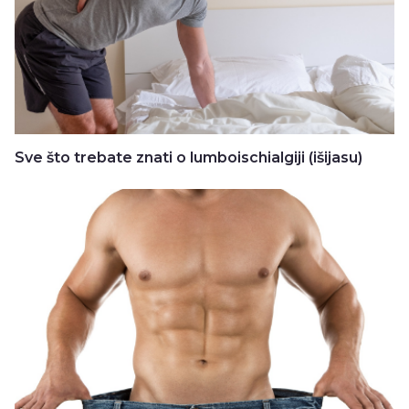
Sve što trebate znati o lumboischialgiji (išijasu)