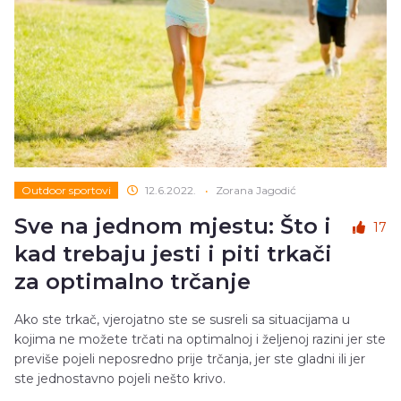
Outdoor sportovi
12.6.2022.
•
Zorana Jagodić
Sve na jednom mjestu: Što i
17
kad trebaju jesti i piti trkači
za optimalno trčanje
Ako ste trkač, vjerojatno ste se susreli sa situacijama u
kojima ne možete trčati na optimalnoj i željenoj razini jer ste
previše pojeli neposredno prije trčanja, jer ste gladni ili jer
ste jednostavno pojeli nešto krivo.