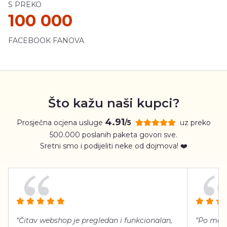
S PREKO
100 000
FACEBOOK FANOVA
Što kažu naši kupci?
4.91
Prosječna ocjena usluge
uz preko
/5
500.000 poslanih paketa govori sve.
Sretni smo i podijeliti neke od dojmova! ❤️
“Čitav webshop je pregledan i funkcionalan,
“Po meni