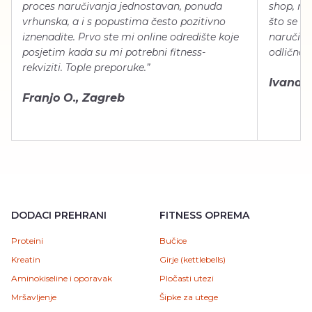
proces naručivanja jednostavan, ponuda
shop, neg
vrhunska, a i s popustima često pozitivno
što se ti
iznenadite. Prvo ste mi online odredište koje
naručiti
posjetim kada su mi potrebni fitness-
odlično 
rekviziti. Tople preporuke.”
Ivana Š.
Franjo O., Zagreb
DODACI PREHRANI
FITNESS OPREMA
Proteini
Bučice
Kreatin
Girje (kettlebells)
Aminokiseline i oporavak
Pločasti utezi
Mršavljenje
Šipke za utege