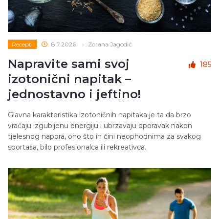
Recepti
8.7.2026.
•
Zorana Jagodić
Napravite sami svoj
185
izotonični napitak –
jednostavno i jeftino!
Glavna karakteristika izotoničnih napitaka je ta da brzo
vraćaju izgubljenu energiju i ubrzavaju oporavak nakon
tjelesnog napora, ono što ih čini neophodnima za svakog
sportaša, bilo profesionalca ili rekreativca.