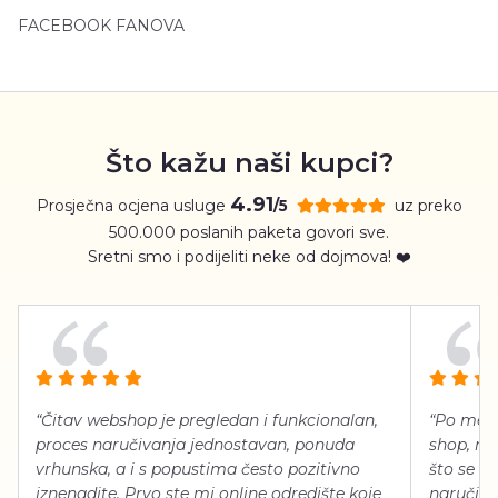
FACEBOOK FANOVA
Što kažu naši kupci?
4.91
Prosječna ocjena usluge
uz preko
/5
500.000 poslanih paketa govori sve.
Sretni smo i podijeliti neke od dojmova! ❤️
“Čitav webshop je pregledan i funkcionalan,
“Po meni
proces naručivanja jednostavan, ponuda
shop, neg
vrhunska, a i s popustima često pozitivno
što se ti
iznenadite. Prvo ste mi online odredište koje
naručiti