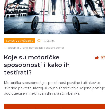
Savjeti za vježbanje
11.7.2018.
•
Robert Buronji, kondicijski i osobni trener
Koje su motoričke
97
sposobnosti i kako ih
testirati?
Motorička sposobnost je sposobnost pravilne i učinkovite
izvedbe pokreta, kretnji ili voljno zadržavanje željene pozicije
pod utjecajem nekih vanjskih sila i čimbenika.