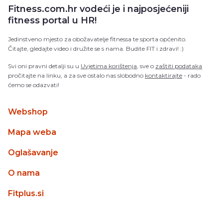
Fitness.com.hr vodeći je i najposjećeniji
fitness portal u HR!
Jedinstveno mjesto za obožavatelje fitnessa te sporta općenito.
Čitajte, gledajte video i družite se s nama. Budite FIT i zdravi! :)
Svi oni pravni detalji su u
Uvjetima korištenja
, sve o
zaštiti podataka
pročitajte na linku, a za sve ostalo nas slobodno
kontaktirajte
- rado
ćemo se odazvati!
Webshop
Mapa weba
Oglašavanje
O nama
Fitplus.si