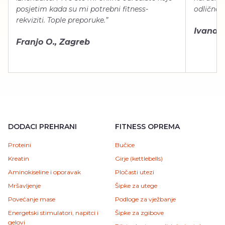
posjetim kada su mi potrebni fitness-
odlično 
rekviziti. Tople preporuke.”
Ivana Š.
Franjo O., Zagreb
DODACI PREHRANI
FITNESS OPREMA
Proteini
Bučice
Kreatin
Girje (kettlebells)
Aminokiseline i oporavak
Pločasti utezi
Mršavljenje
Šipke za utege
Povećanje mase
Podloge za vježbanje
Energetski stimulatori, napitci i
Šipke za zgibove
gelovi