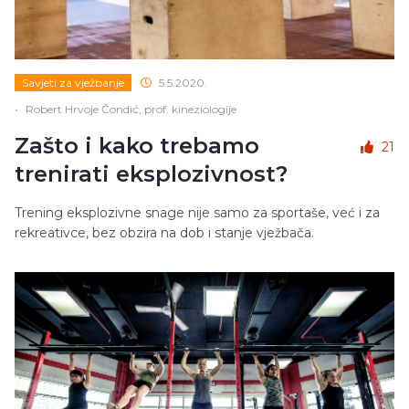
Savjeti za vježbanje
5.5.2020.
•
Robert Hrvoje Čondić, prof. kineziologije
Zašto i kako trebamo
21
trenirati eksplozivnost?
Trening eksplozivne snage nije samo za sportaše, već i za
rekreativce, bez obzira na dob i stanje vježbača.