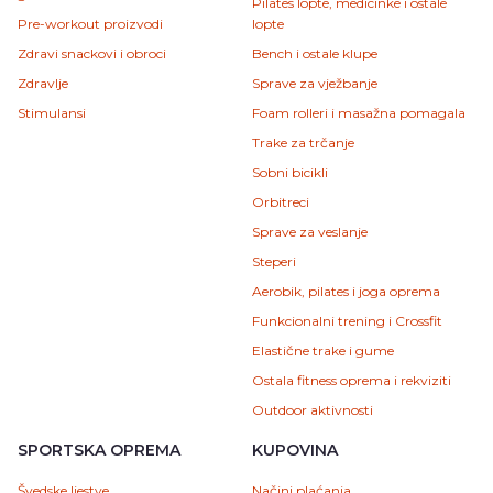
Pilates lopte, medicinke i ostale
Pre-workout proizvodi
lopte
Zdravi snackovi i obroci
Bench i ostale klupe
Zdravlje
Sprave za vježbanje
Stimulansi
Foam rolleri i masažna pomagala
Trake za trčanje
Sobni bicikli
Orbitreci
Sprave za veslanje
Steperi
Aerobik, pilates i joga oprema
Funkcionalni trening i Crossfit
Elastične trake i gume
Ostala fitness oprema i rekviziti
Outdoor aktivnosti
SPORTSKA OPREMA
KUPOVINA
Švedske ljestve
Načini plaćanja