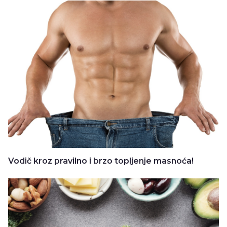
Vodič kroz pravilno i brzo topljenje masnoća!