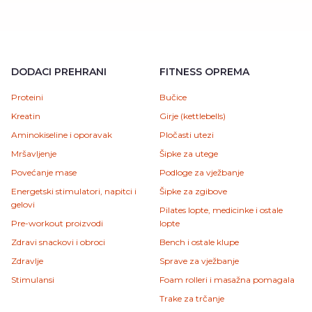
DODACI PREHRANI
FITNESS OPREMA
Proteini
Bučice
Kreatin
Girje (kettlebells)
Aminokiseline i oporavak
Pločasti utezi
Mršavljenje
Šipke za utege
Povećanje mase
Podloge za vježbanje
Energetski stimulatori, napitci i
Šipke za zgibove
gelovi
Pilates lopte, medicinke i ostale
Pre-workout proizvodi
lopte
Zdravi snackovi i obroci
Bench i ostale klupe
Zdravlje
Sprave za vježbanje
Stimulansi
Foam rolleri i masažna pomagala
Trake za trčanje