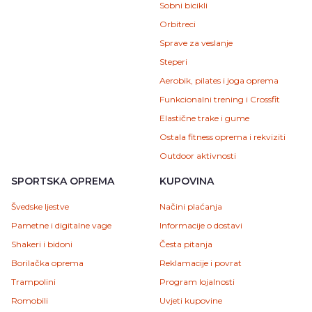
Sobni bicikli
Orbitreci
Sprave za veslanje
Steperi
Aerobik, pilates i joga oprema
Funkcionalni trening i Crossfit
Elastične trake i gume
Ostala fitness oprema i rekviziti
Outdoor aktivnosti
SPORTSKA OPREMA
KUPOVINA
Švedske ljestve
Načini plaćanja
Pametne i digitalne vage
Informacije o dostavi
Shakeri i bidoni
Česta pitanja
Borilačka oprema
Reklamacije i povrat
Trampolini
Program lojalnosti
Romobili
Uvjeti kupovine