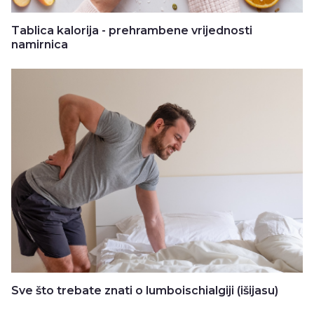
Tablica kalorija - prehrambene vrijednosti
namirnica
Sve što trebate znati o lumboischialgiji (išijasu)