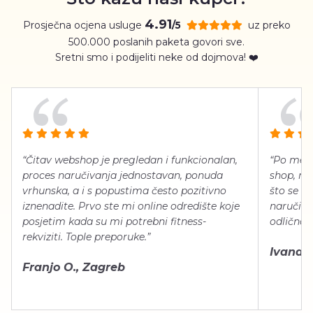
4.91
Prosječna ocjena usluge
uz preko
/5
500.000 poslanih paketa govori sve.
Sretni smo i podijeliti neke od dojmova! ❤️
“Čitav webshop je pregledan i funkcionalan,
“Po meni
proces naručivanja jednostavan, ponuda
shop, neg
vrhunska, a i s popustima često pozitivno
što se ti
iznenadite. Prvo ste mi online odredište koje
naručiti
posjetim kada su mi potrebni fitness-
odlično 
rekviziti. Tople preporuke.”
Ivana Š.
Franjo O., Zagreb