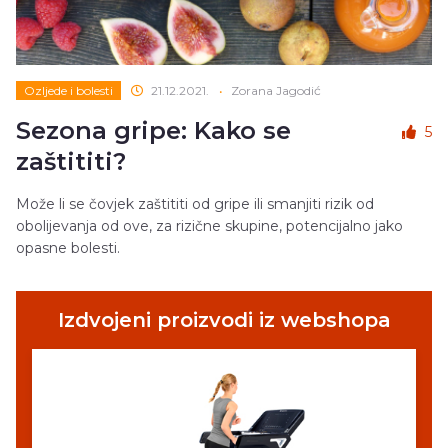
Ozljede i bolesti
21.12.2021.
•
Zorana Jagodić
Sezona gripe: Kako se
5
zaštititi?
Može li se čovjek zaštititi od gripe ili smanjiti rizik od
obolijevanja od ove, za rizične skupine, potencijalno jako
opasne bolesti.
Izdvojeni proizvodi iz webshopa