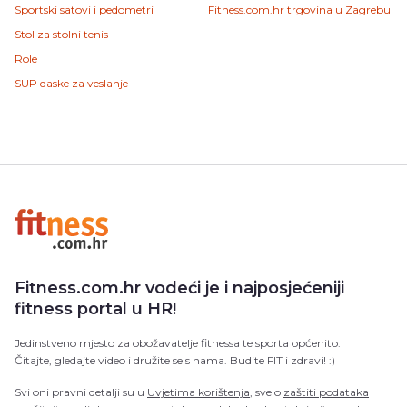
Sportski satovi i pedometri
Fitness.com.hr trgovina u Zagrebu
Stol za stolni tenis
Role
SUP daske za veslanje
Fitness.com.hr vodeći je i najposjećeniji
fitness portal u HR!
Jedinstveno mjesto za obožavatelje fitnessa te sporta općenito.
Čitajte, gledajte video i družite se s nama. Budite FIT i zdravi! :)
Svi oni pravni detalji su u
Uvjetima korištenja
, sve o
zaštiti podataka