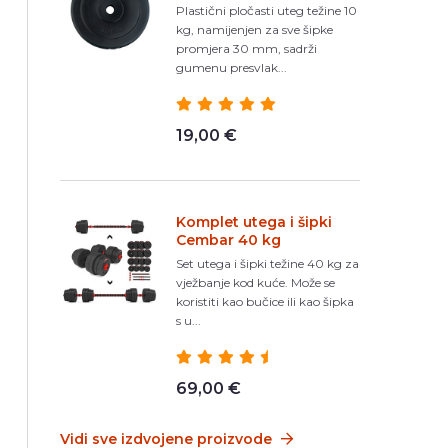
Plastični pločasti uteg težine 10
kg, namijenjen za sve šipke
promjera 30 mm, sadrži
gumenu presvlak...
19,00 €
Komplet utega i šipki
Cembar 40 kg
Set utega i šipki težine 40 kg za
vježbanje kod kuće. Može se
koristiti kao bučice ili kao šipka
s u...
69,00 €
Vidi sve izdvojene proizvode