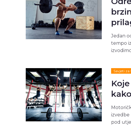
Odre
brzi
prila
Jedan od
tempo iz
izvodimo
Savjeti za
Koje
kako 
Motoričk
izvedbe p
pod utje