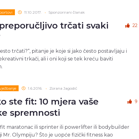
portovi
11.10.2017.
•
Sponzorirani članak
 preporučljivo trčati svaki
22
?
esto trčati?“, pitanje je koje si jako često postavljaju i
ekreativni trkači, ali i oni koji se tek kreću baviti
.
 vježbanje
1.6.2016.
•
Zorana Jagodić
o ste fit: 10 mjera vaše
9
čke spremnosti
e fit maratonac ili sprinter ili powerlifter ili bodybuilder
ji Mr. Olympiju? Što je uopće fizički fitness kao