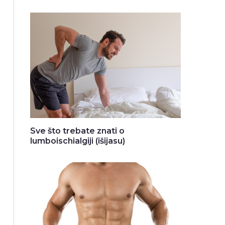
Sve što trebate znati o
lumboischialgiji (išijasu)