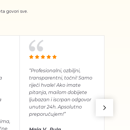
ta govori sve.
“Profesionalni, ozbiljni,
“Jako 
a
transparentni, točni! Samo
proizv
riječi hvale! Ako imate
dugogo
pitanja, mailom dobijete
je bilo
a
ljubazan i iscrpan odgovor
unutar 24h. Apsolutno
Mira C
preporučujem!”
vima,
učne
Maja V., Pula