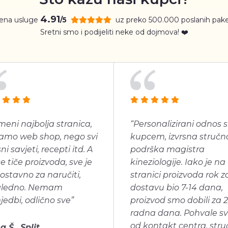
4.91
jena usluge
uz preko 500.000 poslanih pake
/5
Sretni smo i podijeliti neke od dojmova! ❤️
meni najbolja stranica,
“Personalizirani odnos s
amo web shop, nego svi
kupcem, izvrsna stručn
ni savjeti, recepti itd. A
podrška magistra
se tiče proizvoda, sve je
kineziologije. Iako je na
ostavno za naručiti,
stranici proizvoda rok z
gledno. Nemam
dostavu bio 7-14 dana,
jedbi, odlično sve”
proizvod smo dobili za 2
radna dana. Pohvale s
od kontakt centra, str
a Š., Split