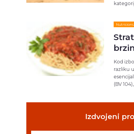
kategori
Nutricion
Stra
brzi
Kod izbo
razliku 
esencija
(BV 104),
Izdvojeni pr