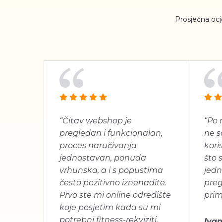
Prosječna oc
“Čitav webshop je
“Po 
pregledan i funkcionalan,
ne s
proces naručivanja
koris
jednostavan, ponuda
što 
vrhunska, a i s popustima
jedn
često pozitivno iznenadite.
pre
Prvo ste mi online odredište
prim
koje posjetim kada su mi
potrebni fitness-rekviziti.
Ivan