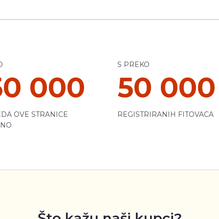
O
S PREKO
50 000
50 000
DA OVE STRANICE
REGISTRIRANIH FITOVACA
ČNO
Što kažu naši kupci?