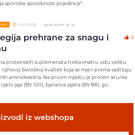
ja sportske sposobnosti pojedinca?
izam
9.10.2006.
•
Ignac Kulier, dr. sc.
tegija prehrane za snagu i
5
nu
ra proteinskih suplemenata treba imati u vidu veliku
u njihovoj biološkoj kvalteti koja se mjeri prema sadržaju
lnih aminokiselina. Na prvom mjestu je protein sirurke
 cijelo jaje (BV 100), bjelance jajeta (BV 88), go...
oizvodi iz webshopa