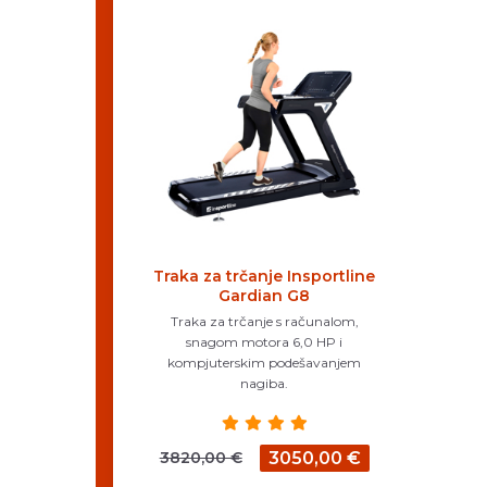
Traka za trčanje Insportline
Gardian G8
Traka za trčanje s računalom,
snagom motora 6,0 HP i
kompjuterskim podešavanjem
nagiba.
3820,00 €
3050,00 €