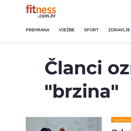
PREHRANA
VJEŽBE
SPORT
ZDRAVLJE
Članci o
"brzina"
Savjeti za