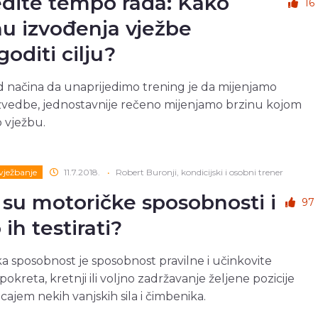
dite tempo rada: Kako
16
nu izvođenja vježbe
goditi cilju?
 načina da unaprijedimo trening je da mijenjamo
vedbe, jednostavnije rečeno mijenjamo brzinu kojom
 vježbu.
 vježbanje
11.7.2018.
•
Robert Buronji, kondicijski i osobni trener
 su motoričke sposobnosti i
97
ih testirati?
a sposobnost je sposobnost pravilne i učinkovite
okreta, kretnji ili voljno zadržavanje željene pozicije
cajem nekih vanjskih sila i čimbenika.