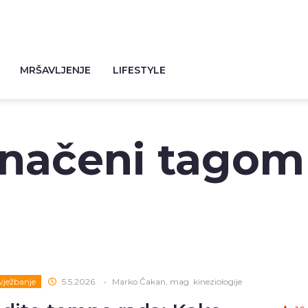
MRŠAVLJENJE
LIFESTYLE
značeni tagom
 vježbanje
5.5.2026.
•
Marko Čakan, mag. kineziologije