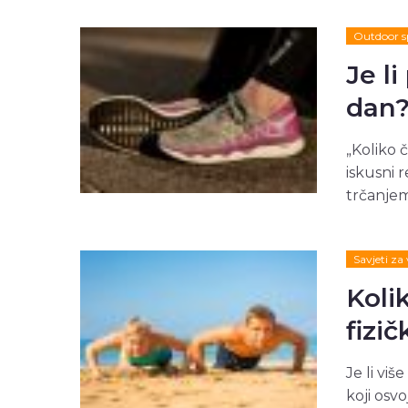
Outdoor s
Je li
dan
„Koliko č
iskusni r
trčanjem
Savjeti za
Kolik
fizi
Je li viš
koji osvo