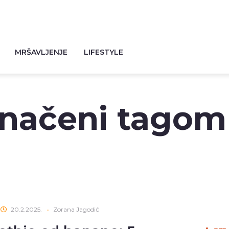
MRŠAVLJENJE
LIFESTYLE
značeni tagom
20.2.2025.
•
Zorana Jagodić