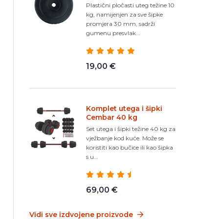
Plastični pločasti uteg težine 10
kg, namijenjen za sve šipke
promjera 30 mm, sadrži
gumenu presvlak...
19,00 €
Komplet utega i šipki
Cembar 40 kg
Set utega i šipki težine 40 kg za
vježbanje kod kuće. Može se
koristiti kao bučice ili kao šipka
s u...
69,00 €
Vidi sve izdvojene proizvode