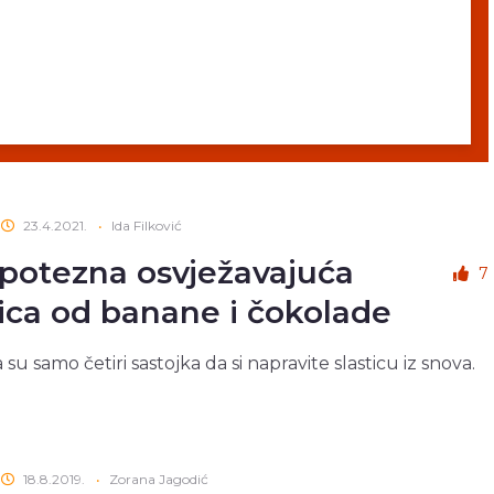
23.4.2021.
•
Ida Filković
potezna osvježavajuća
7
tica od banane i čokolade
su samo četiri sastojka da si napravite slasticu iz snova.
18.8.2019.
•
Zorana Jagodić