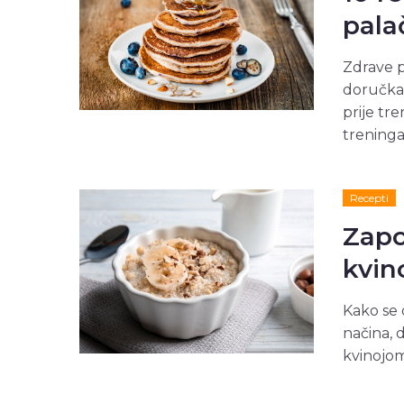
pala
Zdrave p
doručka 
prije tr
treninga
Recepti
Zapo
kvin
Kako se 
načina, 
kvinojom