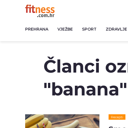
PREHRANA
VJEŽBE
SPORT
ZDRAVLJE
Članci o
"banana"
Recepti