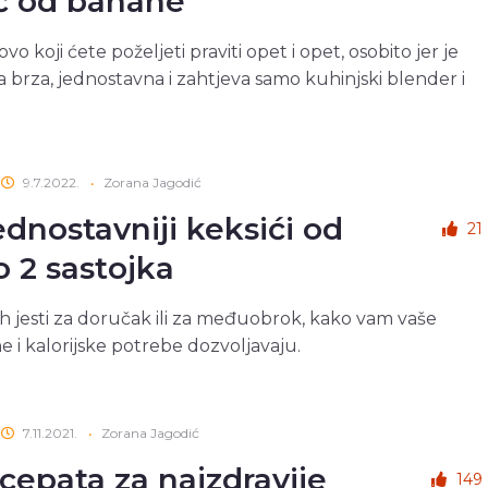
č od banane
ovo koji ćete poželjeti praviti opet i opet, osobito jer je
 brza, jednostavna i zahtjeva samo kuhinjski blender i
9.7.2022.
•
Zorana Jagodić
ednostavniji keksići od
21
 2 sastojka
h jesti za doručak ili za međuobrok, kako vam vaše
ne i kalorijske potrebe dozvoljavaju.
7.11.2021.
•
Zorana Jagodić
ecepata za najzdravije
149