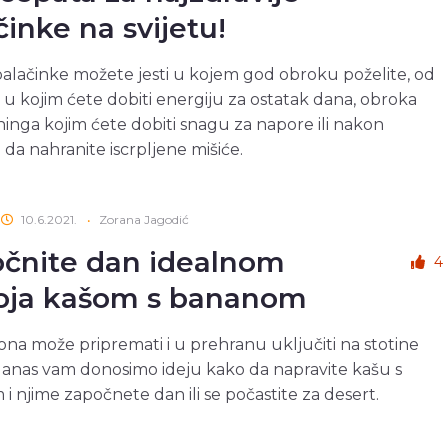
činke na svijetu!
alačinke možete jesti u kojem god obroku poželite, od
u kojim ćete dobiti energiju za ostatak dana, obroka
eninga kojim ćete dobiti snagu za napore ili nakon
 da nahranite iscrpljene mišiće.
10.6.2021.
•
Zorana Jagodić
čnite dan idealnom
4
oja kašom s bananom
ona može pripremati i u prehranu uključiti na stotine
danas vam donosimo ideju kako da napravite kašu s
 i njime započnete dan ili se počastite za desert.