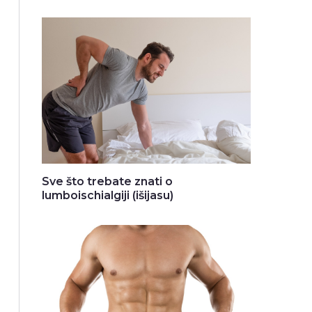
Sve što trebate znati o
lumboischialgiji (išijasu)