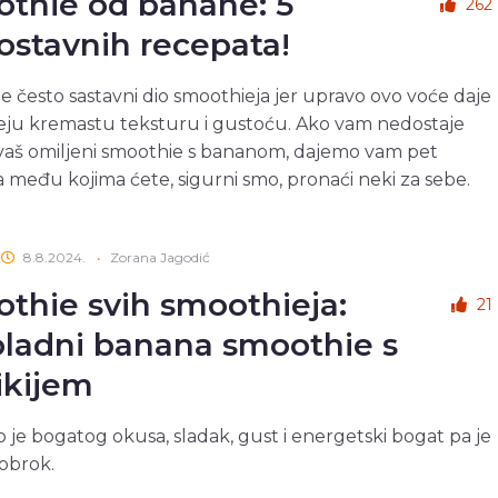
thie od banane: 5
262
ostavnih recepata!
e često sastavni dio smoothieja jer upravo ovo voće daje
eju kremastu teksturu i gustoću. Ako vam nedostaje
 vaš omiljeni smoothie s bananom, dajemo vam pet
 među kojima ćete, sigurni smo, pronaći neki za sebe.
8.8.2024.
•
Zorana Jagodić
thie svih smoothieja:
21
ladni banana smoothie s
rikijem
o je bogatog okusa, sladak, gust i energetski bogat pa je
 obrok.