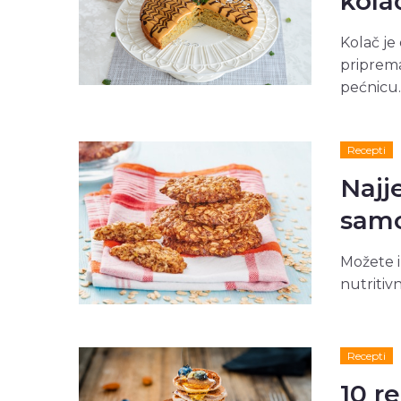
kola
Kolač je 
priprema
pećnicu.
Recepti
Najj
samo
Možete i
nutritiv
Recepti
10 r