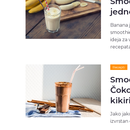
Smoo
jedn
Banana j
smoothi
ideja za
recepata
Recepti
Smoo
Čoko
kiki
Jako jak
izvrstan