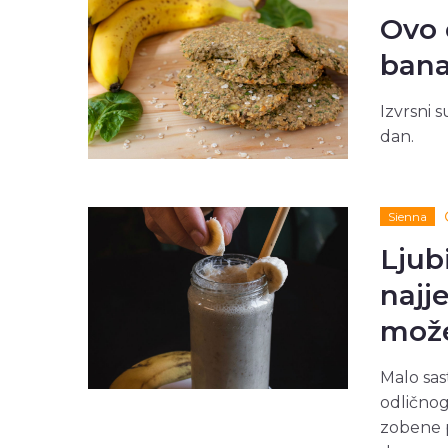
Ovo 
bana
Izvrsni 
dan.
Sienna
Ljub
najj
može
Malo sas
odličnog
zobene p