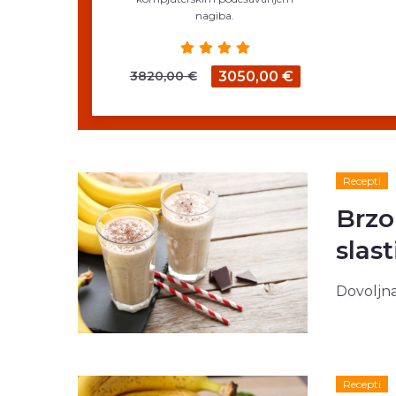
nagiba.
3820,00 €
3050,00 €
Recepti
Brzo
slas
Dovoljna 
Recepti