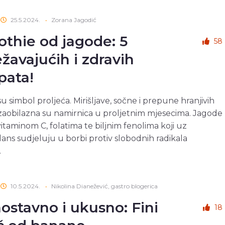
25.5.2024.
•
Zorana Jagodić
thie od jagode: 5
58
ežavajućih i zdravih
pata!
u simbol proljeća. Mirišljave, sočne i prepune hranjivih
ezaobilazna su namirnica u proljetnim mjesecima. Jagode
vitaminom C, folatima te biljnim fenolima koji uz
dans sudjeluju u borbi protiv slobodnih radikala
.
10.5.2024.
•
Nikolina Dianežević, gastro blogerica
ostavno i ukusno: Fini
18