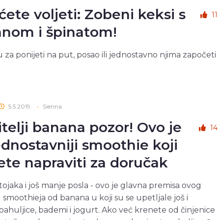
ćete voljeti: Zobeni keksi s
11
nom i špinatom!
su za ponijeti na put, posao ili jednostavno njima započeti
5.5.2019.
•
Sienna
itelji banana pozor! Ovo je
14
ednostavniji smoothie koji
te napraviti za doručak
tojaka i još manje posla - ovo je glavna premisa ovog
 smoothieja od banana u koji su se upetljale još i
ahuljice, bademi i jogurt. Ako već krenete od činjenice