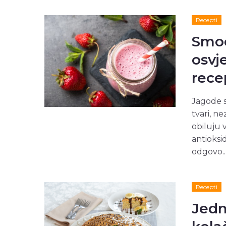
Recepti
Smoo
osvj
rece
Jagode s
tvari, n
obiluju 
antioksi
odgovo..
Recepti
Jedn