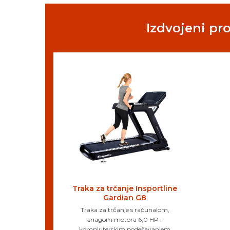
Izdvojeni pr
Traka za trčanje Insportline
Gardian G8
Traka za trčanje s računalom,
snagom motora 6,0 HP i
kompjuterskim podešavanjem