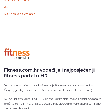
Stol za stolni tenis
Role
SUP daske za veslanje
Fitness.com.hr vodeći je i najposjećeniji
fitness portal u HR!
Jedinstveno mjesto za obožavatelje fitnessa te sporta općenito.
Čitajte, gledajte video i družite se s nama. Budite FIT i zdravi! :)
Svi oni pravni detalji su u
Uvjetima korištenja
, sve o
zaštiti podataka
pročitajte na linku, a za sve ostalo nas slobodno
kontaktirajte
- rado
ćemo se odazvati!