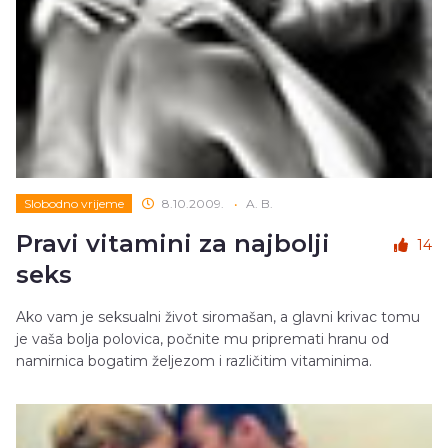
Slobodno vrijeme
8.10.2009.
•
A. B.
Pravi vitamini za najbolji
14
seks
Ako vam je seksualni život siromašan, a glavni krivac tomu
je vaša bolja polovica, počnite mu pripremati hranu od
namirnica bogatim željezom i različitim vitaminima.