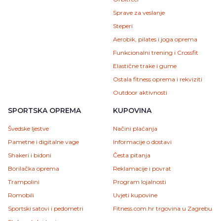
Sprave za veslanje
Steperi
Aerobik, pilates i joga oprema
Funkcionalni trening i Crossfit
Elastične trake i gume
Ostala fitness oprema i rekviziti
Outdoor aktivnosti
SPORTSKA OPREMA
KUPOVINA
Švedske ljestve
Načini plaćanja
Pametne i digitalne vage
Informacije o dostavi
Shakeri i bidoni
Česta pitanja
Borilačka oprema
Reklamacije i povrat
Trampolini
Program lojalnosti
Romobili
Uvjeti kupovine
Sportski satovi i pedometri
Fitness.com.hr trgovina u Zagrebu