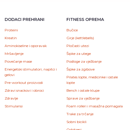
DODACI PREHRANI
FITNESS OPREMA
Proteini
Bučice
Kreatin
Girje (kettlebells)
Aminokiseline i oporavak
Pločasti utezi
Mršavljenje
Šipke za utege
Povećanje mase
Podloge za vježbanje
Energetski stimulatori, napitci i
Šipke za zgibove
gelovi
Pilates lopte, medicinke i ostale
Pre-workout proizvodi
lopte
Zdravi snackovi i obroci
Bench i ostale klupe
Zdravlje
Sprave za vježbanje
Stimulansi
Foam rolleri i masažna pomagala
Trake za trčanje
Sobni bicikli
Orbitreci