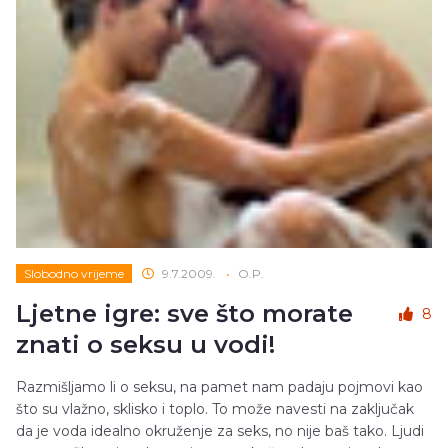
Slobodno vrijeme
9.7.2009.
•
O.P.
Ljetne igre: sve što morate
8
znati o seksu u vodi!
Razmišljamo li o seksu, na pamet nam padaju pojmovi kao
što su vlažno, sklisko i toplo. To može navesti na zaključak
da je voda idealno okruženje za seks, no nije baš tako. Ljudi