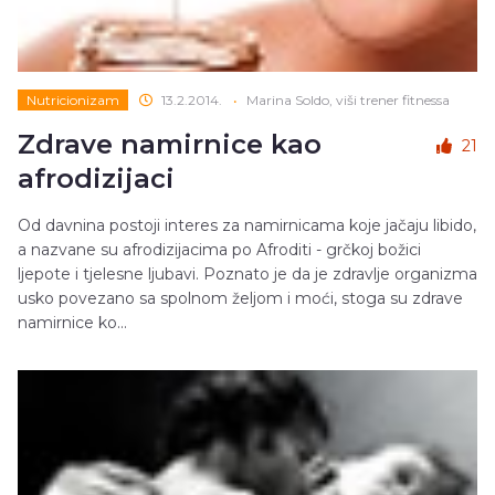
Nutricionizam
13.2.2014.
•
Marina Soldo, viši trener fitnessa
Zdrave namirnice kao
21
afrodizijaci
Od davnina postoji interes za namirnicama koje jačaju libido,
a nazvane su afrodizijacima po Afroditi - grčkoj božici
ljepote i tjelesne ljubavi. Poznato je da je zdravlje organizma
usko povezano sa spolnom željom i moći, stoga su zdrave
namirnice ko...