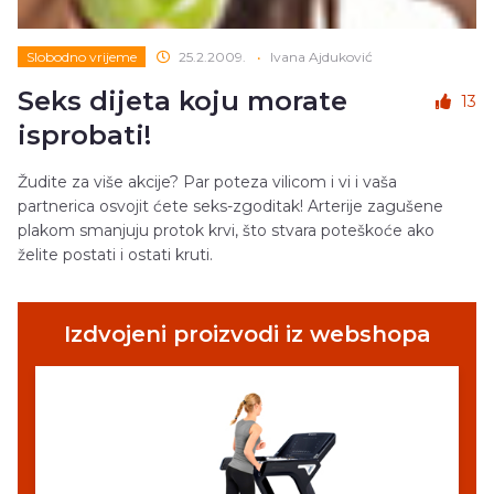
Slobodno vrijeme
25.2.2009.
•
Ivana Ajduković
Seks dijeta koju morate
13
isprobati!
Žudite za više akcije? Par poteza vilicom i vi i vaša
partnerica osvojit ćete seks-zgoditak! Arterije zagušene
plakom smanjuju protok krvi, što stvara poteškoće ako
želite postati i ostati kruti.
Izdvojeni proizvodi iz webshopa