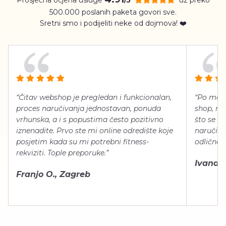
500.000 poslanih paketa govori sve.
Sretni smo i podijeliti neke od dojmova! ❤️
“Čitav webshop je pregledan i funkcionalan,
“Po meni
proces naručivanja jednostavan, ponuda
shop, neg
vrhunska, a i s popustima često pozitivno
što se ti
iznenadite. Prvo ste mi online odredište koje
naručiti
posjetim kada su mi potrebni fitness-
odlično 
rekviziti. Tople preporuke.”
Ivana Š.
Franjo O., Zagreb