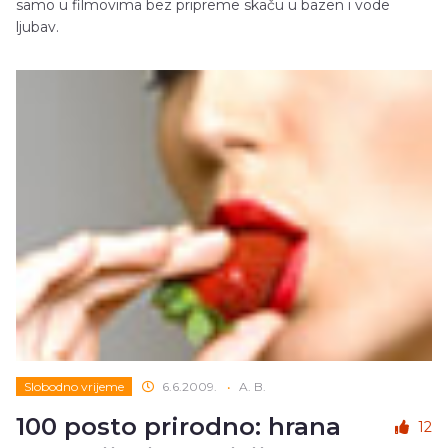
samo u filmovima bez pripreme skaču u bazen i vode
ljubav.
Slobodno vrijeme
6.6.2009.
•
A. B.
100 posto prirodno: hrana
12