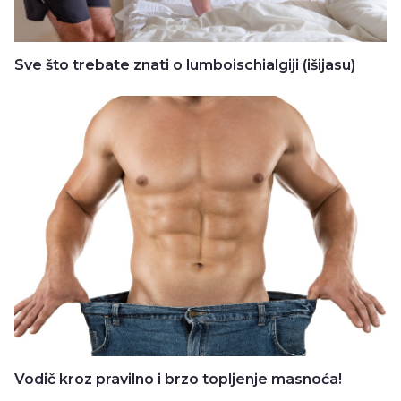
Sve što trebate znati o lumboischialgiji (išijasu)
Vodič kroz pravilno i brzo topljenje masnoća!