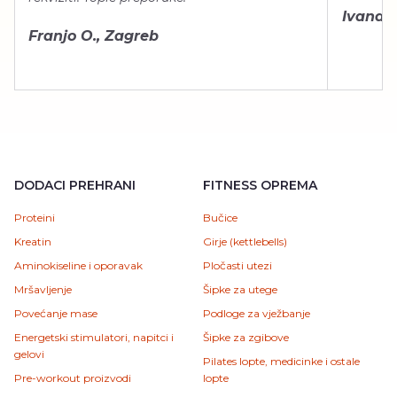
Ivana Š.
Franjo O., Zagreb
DODACI PREHRANI
FITNESS OPREMA
Proteini
Bučice
Kreatin
Girje (kettlebells)
Aminokiseline i oporavak
Pločasti utezi
Mršavljenje
Šipke za utege
Povećanje mase
Podloge za vježbanje
Energetski stimulatori, napitci i
Šipke za zgibove
gelovi
Pilates lopte, medicinke i ostale
Pre-workout proizvodi
lopte