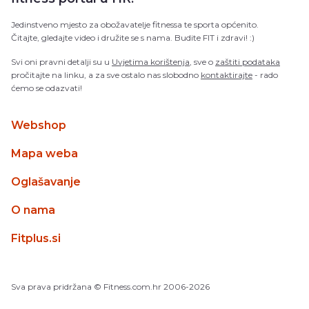
Jedinstveno mjesto za obožavatelje fitnessa te sporta općenito.
Čitajte, gledajte video i družite se s nama. Budite FIT i zdravi! :)
Svi oni pravni detalji su u
Uvjetima korištenja
, sve o
zaštiti podataka
pročitajte na linku, a za sve ostalo nas slobodno
kontaktirajte
- rado
ćemo se odazvati!
Webshop
Mapa weba
Oglašavanje
O nama
Fitplus.si
Sva prava pridržana
© Fitness.com.hr
2006-2026