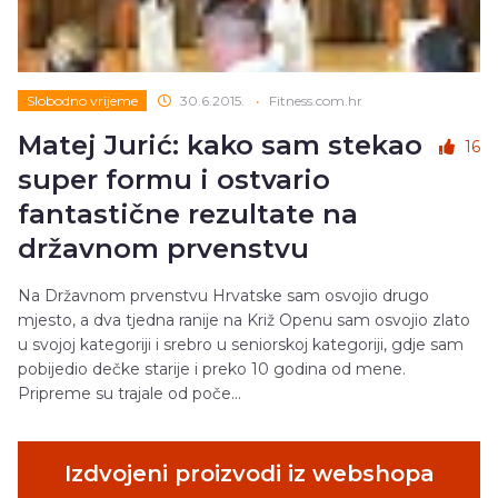
Slobodno vrijeme
30.6.2015.
•
Fitness.com.hr
Matej Jurić: kako sam stekao
16
super formu i ostvario
fantastične rezultate na
državnom prvenstvu
Na Državnom prvenstvu Hrvatske sam osvojio drugo
mjesto, a dva tjedna ranije na Križ Openu sam osvojio zlato
u svojoj kategoriji i srebro u seniorskoj kategoriji, gdje sam
pobijedio dečke starije i preko 10 godina od mene.
Pripreme su trajale od poče...
Izdvojeni proizvodi iz webshopa