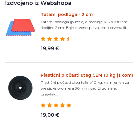
Izdvojeno iz Webshopa
Tatami podloga - 2 cm
Tatami podloga (puzzle) dimenzije 100 x 100 cm i
debljine 2 cm. Boje: crveno-plava, crno-crvena ili ...
19,99 €
Plastični pločasti uteg CEM 10 kg (1 kom)
Plastični pločasti uteg težine 10 kg, namijenjen za
sve šipke promjera 30 mm, sadrži gumenu
presvlak...
19,00 €