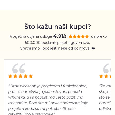
Što kažu naši kupci?
4.91
Prosječna ocjena usluge
uz preko
/5
500.000 poslanih paketa govori sve.
Sretni smo i podijeliti neke od dojmova! ❤️
“Čitav webshop je pregledan i funkcionalan,
“Po meni
proces naručivanja jednostavan, ponuda
shop, neg
vrhunska, a i s popustima često pozitivno
što se ti
iznenadite. Prvo ste mi online odredište koje
naručiti
posjetim kada su mi potrebni fitness-
odlično 
rekviziti. Tople preporuke.”