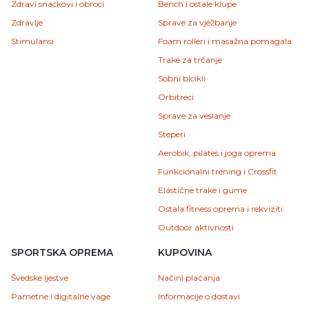
Zdravi snackovi i obroci
Bench i ostale klupe
Zdravlje
Sprave za vježbanje
Stimulansi
Foam rolleri i masažna pomagala
Trake za trčanje
Sobni bicikli
Orbitreci
Sprave za veslanje
Steperi
Aerobik, pilates i joga oprema
Funkcionalni trening i Crossfit
Elastične trake i gume
Ostala fitness oprema i rekviziti
Outdoor aktivnosti
SPORTSKA OPREMA
KUPOVINA
Švedske ljestve
Načini plaćanja
Pametne i digitalne vage
Informacije o dostavi