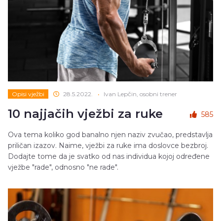
Opisi vježbi
28.5.2022.
•
Ivan Lepčin, osobni trener
10 najjačih vježbi za ruke
585
Ova tema koliko god banalno njen naziv zvučao, predstavlja
priličan izazov. Naime, vježbi za ruke ima doslovce bezbroj.
Dodajte tome da je svatko od nas individua kojoj određene
vježbe "rade", odnosno "ne rade".