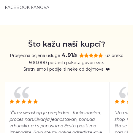
FACEBOOK FANOVA
Što kažu naši kupci?
4.91
Prosječna ocjena usluge
uz preko
/5
500.000 poslanih paketa govori sve.
Sretni smo i podijeliti neke od dojmova! ❤️
“Čitav webshop je pregledan i funkcionalan,
“Po meni
proces naručivanja jednostavan, ponuda
shop, neg
vrhunska, a i s popustima često pozitivno
što se ti
iznenadite. Prvo ste mi online odredište koje
naručiti