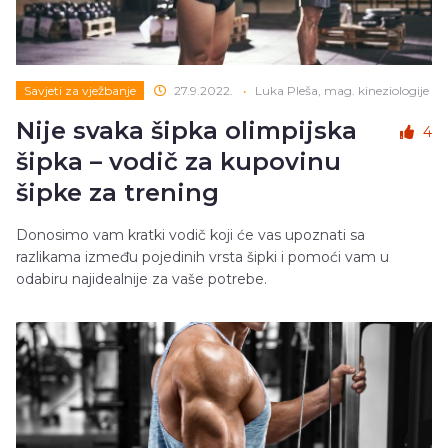
Savjeti za vježbanje
27.9.2022.
•
Luka Pleša, mag. kineziologije
Nije svaka šipka olimpijska
4
šipka – vodič za kupovinu
šipke za trening
Donosimo vam kratki vodič koji će vas upoznati sa
razlikama između pojedinih vrsta šipki i pomoći vam u
odabiru najidealnije za vaše potrebe.