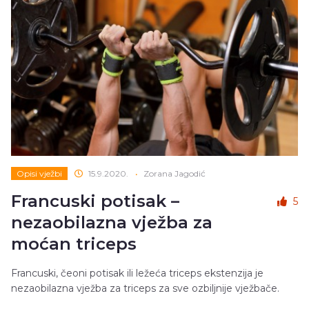
Opisi vježbi
15.9.2020.
•
Zorana Jagodić
Francuski potisak –
5
nezaobilazna vježba za
moćan triceps
Francuski, čeoni potisak ili ležeća triceps ekstenzija je
nezaobilazna vježba za triceps za sve ozbiljnije vježbače.