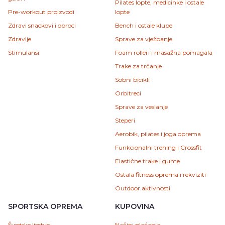
Pilates lopte, medicinke i ostale
Pre-workout proizvodi
lopte
Zdravi snackovi i obroci
Bench i ostale klupe
Zdravlje
Sprave za vježbanje
Stimulansi
Foam rolleri i masažna pomagala
Trake za trčanje
Sobni bicikli
Orbitreci
Sprave za veslanje
Steperi
Aerobik, pilates i joga oprema
Funkcionalni trening i Crossfit
Elastične trake i gume
Ostala fitness oprema i rekviziti
Outdoor aktivnosti
SPORTSKA OPREMA
KUPOVINA
Švedske ljestve
Načini plaćanja