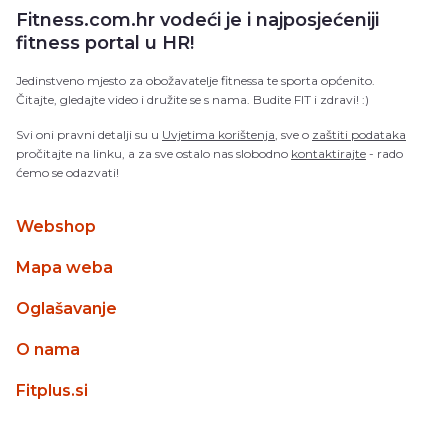
Fitness.com.hr vodeći je i najposjećeniji
fitness portal u HR!
Jedinstveno mjesto za obožavatelje fitnessa te sporta općenito.
Čitajte, gledajte video i družite se s nama. Budite FIT i zdravi! :)
Svi oni pravni detalji su u
Uvjetima korištenja
, sve o
zaštiti podataka
pročitajte na linku, a za sve ostalo nas slobodno
kontaktirajte
- rado
ćemo se odazvati!
Webshop
Mapa weba
Oglašavanje
O nama
Fitplus.si