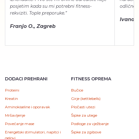
posjetim kada su mi potrebni fitness-
odlično 
rekviziti. Tople preporuke.”
Ivana Š.
Franjo O., Zagreb
DODACI PREHRANI
FITNESS OPREMA
Proteini
Bučice
Kreatin
Girje (kettlebells)
Aminokiseline i oporavak
Pločasti utezi
Mršavljenje
Šipke za utege
Povećanje mase
Podloge za vježbanje
Energetski stimulatori, napitci i
Šipke za zgibove
gelovi