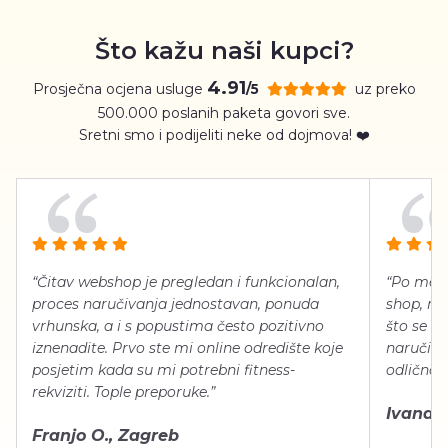
Što kažu naši kupci?
4.91
Prosječna ocjena usluge
uz preko
/5
500.000 poslanih paketa govori sve.
Sretni smo i podijeliti neke od dojmova! ❤️
“Čitav webshop je pregledan i funkcionalan,
“Po meni
proces naručivanja jednostavan, ponuda
shop, neg
vrhunska, a i s popustima često pozitivno
što se ti
iznenadite. Prvo ste mi online odredište koje
naručiti
posjetim kada su mi potrebni fitness-
odlično 
rekviziti. Tople preporuke.”
Ivana Š.
Franjo O., Zagreb