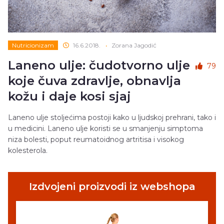
Nutricionizam
16.6.2018.
•
Zorana Jagodić
Laneno ulje: čudotvorno ulje
79
koje čuva zdravlje, obnavlja
kožu i daje kosi sjaj
Laneno ulje stoljećima postoji kako u ljudskoj prehrani, tako i
u medicini. Laneno ulje koristi se u smanjenju simptoma
niza bolesti, poput reumatoidnog artritisa i visokog
kolesterola.
Izdvojeni proizvodi iz webshopa