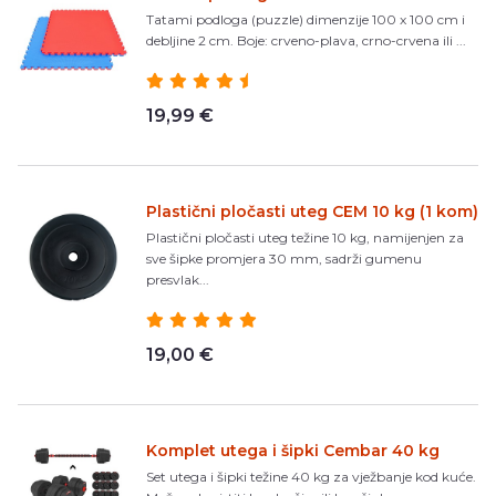
Tatami podloga (puzzle) dimenzije 100 x 100 cm i
debljine 2 cm. Boje: crveno-plava, crno-crvena ili ...
19,99 €
Plastični pločasti uteg CEM 10 kg (1 kom)
Plastični pločasti uteg težine 10 kg, namijenjen za
sve šipke promjera 30 mm, sadrži gumenu
presvlak...
19,00 €
Komplet utega i šipki Cembar 40 kg
Set utega i šipki težine 40 kg za vježbanje kod kuće.