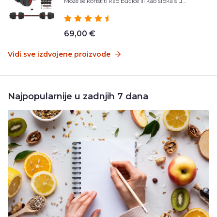
Može se koristiti kao bučice ili kao šipka s u...
69,00 €
Vidi sve izdvojene proizvode
Najpopularnije u zadnjih 7 dana