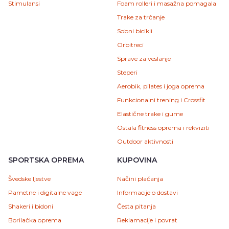
Stimulansi
Foam rolleri i masažna pomagala
Trake za trčanje
Sobni bicikli
Orbitreci
Sprave za veslanje
Steperi
Aerobik, pilates i joga oprema
Funkcionalni trening i Crossfit
Elastične trake i gume
Ostala fitness oprema i rekviziti
Outdoor aktivnosti
SPORTSKA OPREMA
KUPOVINA
Švedske ljestve
Načini plaćanja
Pametne i digitalne vage
Informacije o dostavi
Shakeri i bidoni
Česta pitanja
Borilačka oprema
Reklamacije i povrat