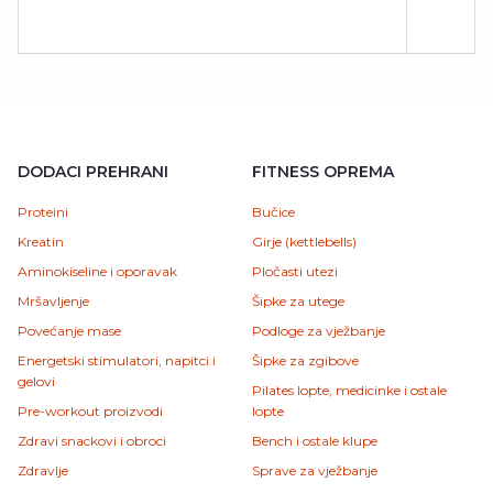
DODACI PREHRANI
FITNESS OPREMA
Proteini
Bučice
Kreatin
Girje (kettlebells)
Aminokiseline i oporavak
Pločasti utezi
Mršavljenje
Šipke za utege
Povećanje mase
Podloge za vježbanje
Energetski stimulatori, napitci i
Šipke za zgibove
gelovi
Pilates lopte, medicinke i ostale
Pre-workout proizvodi
lopte
Zdravi snackovi i obroci
Bench i ostale klupe
Zdravlje
Sprave za vježbanje