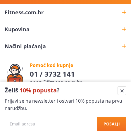
Fitness.com.hr
Kupovina
Načini plaćanja
Pomoć kod kupnje
01 / 3732 141
shop@fitness.com.hr
Želiš
10% popusta
?
Fit
ness
.com.hr
Prijavi se na newsletter i ostvari 10% popusta na prvu
pratite nas
narudžbu.
Sigurna kupovina
POŠALJI