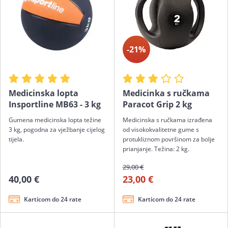
-21%
Medicinska lopta
Medicinka s ručkama
Insportline MB63 - 3 kg
Paracot Grip 2 kg
Gumena medicinska lopta težine
Medicinska s ručkama izrađena
3 kg, pogodna za vježbanje cijelog
od visokokvalitetne gume s
tijela.
protukliznom površinom za bolje
prianjanje. Težina: 2 kg.
29,00 €
40,00 €
23,00 €
Karticom do 24 rate
Karticom do 24 rate