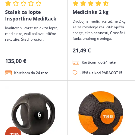
Stalak za lopte
Medicinka 2 kg
Insportline MediRack
Dvobojna medicinka težine 2 kg
za za izvođenje različitih vježbi
Kvalitetan i čvrst stalak za lopte,
snage, eksplozivnosti, Crossfit i
medicinke, wall ballove i slične
funkcionalnog treninga.
rekvizite. Štedi prostor.
21,49 €
135,00 €
Karticom do 24 rate
Karticom do 24 rate
-15% uz kod PARACOT15
-22%