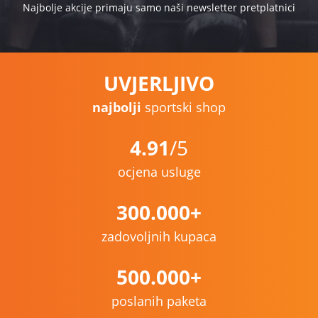
Najbolje akcije primaju samo naši newsletter pretplatnici
UVJERLJIVO
najbolji
sportski shop
4.91
/5
ocjena usluge
300.000+
zadovoljnih kupaca
500.000+
poslanih paketa