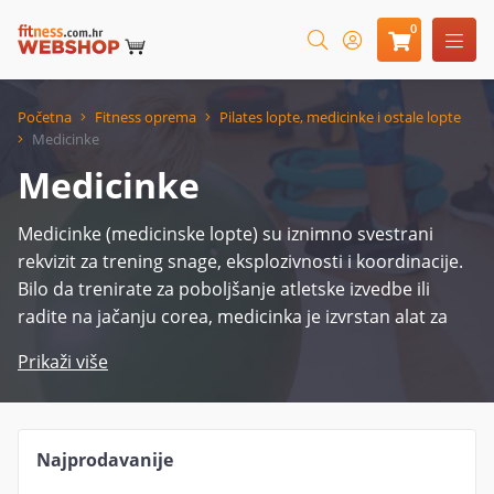
0
Početna
Fitness oprema
Pilates lopte, medicinke i ostale lopte
Medicinke
Medicinke
Medicinke (medicinske lopte) su iznimno svestrani
rekvizit za trening snage, eksplozivnosti i koordinacije.
Bilo da trenirate za poboljšanje atletske izvedbe ili
radite na jačanju corea, medicinka je izvrstan alat za
funkcionalne treninge. Koriste se u raznim vježbama
Prikaži više
bacanja, rotacija i dinamičnih pokreta koji aktiviraju
više mišićnih skupina istovremeno. U našoj ponudi
pronaći ćete medicinke različitih težina, prilagođene
svim razinama vježbača, od početnika do naprednih
Najprodavanije
sportaša. Medicinke su idealne za trening kod kuće, u