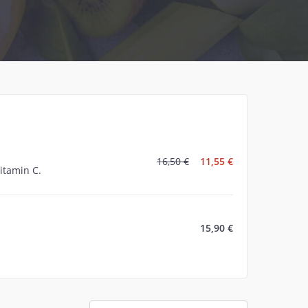
 potpunosti ovisi
e smetnje. One
ljeva ili zatvora.
i remete njegov
ganizma. Upravo
16,50 €
11,55 €
itamin C.
ecati na ukupno
15,90 €
rehrani i uzimali
va probava je