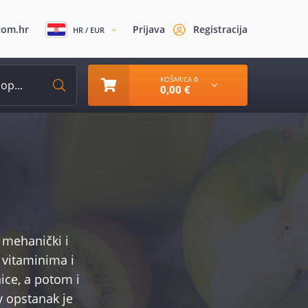
com.hr
Prijava
Registracija
HR / EUR
KOŠARICA
0
0,00 €
 mehanički i
 vitaminima i
ice, a potom i
v opstanak je