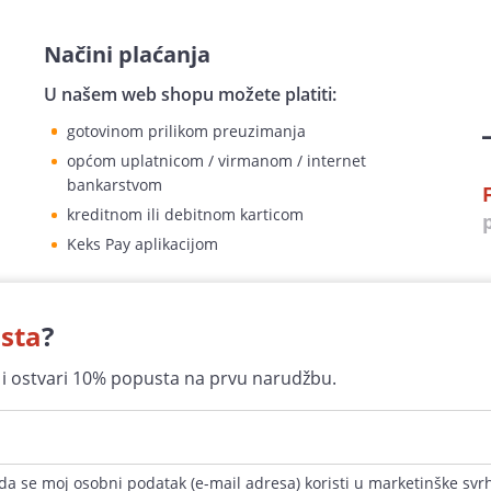
Načini plaćanja
U našem web shopu možete platiti:
gotovinom prilikom preuzimanja
općom uplatnicom / virmanom / internet
bankarstvom
F
kreditnom ili debitnom karticom
Keks Pay aplikacijom
sta
?
r i ostvari 10% popusta na prvu narudžbu.
Sigurna kupovina
100% jamčimo za sigurnost
a se moj osobni podatak (e-mail adresa) koristi u marketinške svr