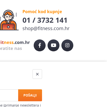
Pomoć kod kupnje
01 / 3732 141
shop@fitness.com.hr
it
ness
.com.hr
pratite nas
Ekspresna dostava
POŠALJI
po cijeloj Hrvatskoj
he (primanje newslettera i