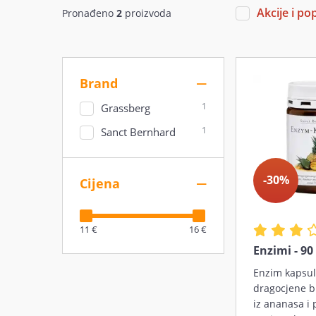
Akcije i po
Pronađeno
2
proizvoda
Brand
1
Grassberg
1
Sanct Bernhard
-30%
Cijena
11 €
16 €
Enzimi - 90
Enzim kapsul
dragocjene b
iz ananasa i 