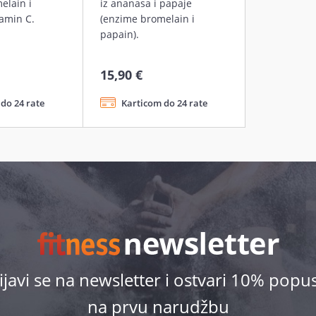
elain i
iz ananasa i papaje
tamin C.
(enzime bromelain i
papain).
15,90 €
do 24 rate
Karticom do 24 rate
ijavi se na newsletter i ostvari 10% popu
na prvu narudžbu