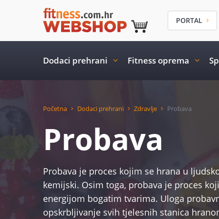
PORTAL
Dodaci prehrani
Fitness oprema
Sp
Početna
Dodaci prehrani
Zdravlje
Probava
Probava
Probava je proces kojim se hrana u ljuds
kemijski. Osim toga, probava je proces k
energijom bogatim tvarima. Uloga probavn
opskrbljivanje svih tjelesnih stanica hran