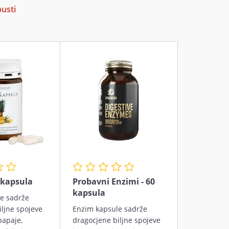
pusti
 kapsula
Probavni Enzimi - 60
kapsula
e sadrže
iljne spojeve
Enzim kapsule sadrže
papaje,
dragocjene biljne spojeve