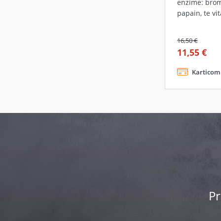
enzime: brom
papain, te vi
16,50 €
11,55 €
Karticom 
Pr