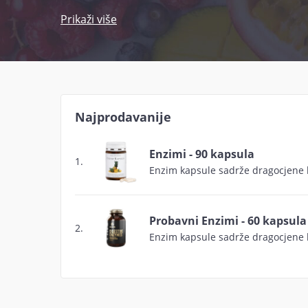
ugrožen. Stoga, jasno je kolika je važnost
Prikaži više
ljudski život.
Problemi s probavom su vrlo česti i goto
idu od osjećaja nadutosti i težine u želucu,
Također, uz ove probavne smetnje, niz je b
Najprodavanije
rad.
Enzimi - 90 kapsula
Ako probava ne funkcionira kako treba, to 
1.
Enzim kapsule sadrže dragocjene bi
stoga, u našoj ponudi odaberite dodatke pr
zdravlje organizma.
Probavni Enzimi - 60 kapsula
2.
Enzim kapsule sadrže dragocjene b
Posavjetujte se s nutricionistom i pratite 
ga u dozi koja će vam biti učinkovita i rije
temelj zdravlja!