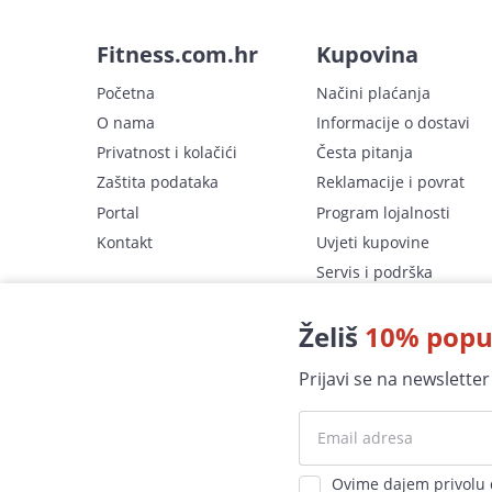
Fitness.com.hr
Kupovina
Početna
Načini plaćanja
O nama
Informacije o dostavi
Privatnost i kolačići
Česta pitanja
Zaštita podataka
Reklamacije i povrat
Portal
Program lojalnosti
Kontakt
Uvjeti kupovine
Servis i podrška
Fitness.com.hr trgovina
u Zagrebu
Želiš
10% popu
Prijavi se na newslette
Sva prava pridržana
© fitness.com.hr 2006-2026.
Ovime dajem privolu d