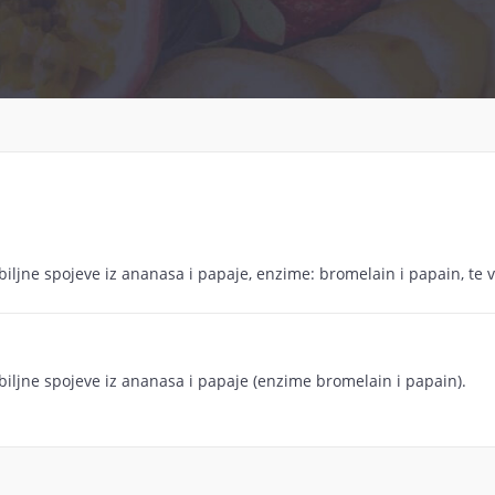
 pravilnog funkcioniranja probavnog sustava o kojem u
vo da nema osobe koja nekad nije imala neke probavn
 žgaravice, intolerancije na određene namirnice do pro
olesti probavnoga sustava koje također ugrožavaju il
se može odraziti na cijelo tijelo i ukupno zdravlje or
ljne spojeve iz ananasa i papaje, enzime: bromelain i papain, te v
ehrani koji će popraviti vašu probavu i pozitivno utj
iljne spojeve iz ananasa i papaje (enzime bromelain i papain).
upute na pakiranju kako biste odabrali pravi dodatak p
šiti ili bar umanjiti tegobe koje imate. Zapamtite: Zdra