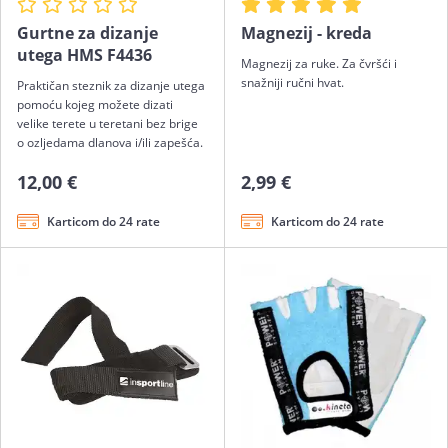
Gurtne za dizanje
Magnezij - kreda
utega HMS F4436
Magnezij za ruke. Za čvršći i
snažniji ručni hvat.
Praktičan steznik za dizanje utega
pomoću kojeg možete dizati
velike terete u teretani bez brige
o ozljedama dlanova i/ili zapešća.
12,00 €
2,99 €
Karticom do 24 rate
Karticom do 24 rate