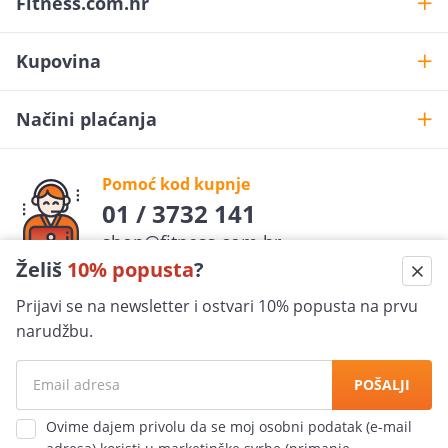
Fitness.com.hr
Kupovina
Načini plaćanja
Pomoć kod kupnje
01 / 3732 141
shop@fitness.com.hr
Želiš
10% popusta
?
Fit
ness
.com.hr
Prijavi se na newsletter i ostvari 10% popusta na prvu
pratite nas
narudžbu.
Sigurna kupovina
POŠALJI
100% jamčimo za sigurnost
Ovime dajem privolu da se moj osobni podatak (e-mail