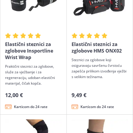
Elastični steznici za
Elastični steznici za
zglobove Insportline
zglobove HMS ONX02
Wrist Wrap
Steznici za zglobove koji
osiguravaju savršenu čvrstoću
Praktični steznici za zglobove,
zapešća prilikom izvođenja vježbi
služe za vježbanje i za
s velikim težinama.
regeneraciju, udoban elastični
materijal, čičak kopča.
12,00 €
9,49 €
Karticom do 24 rate
Karticom do 24 rate