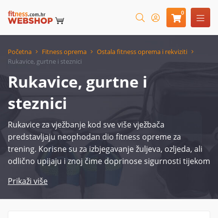
0
Početna
Fitness oprema
Ostala fitness oprema i rekviziti
Rukavice, gurtne i steznici
Rukavice, gurtne i
steznici
Rukavice za vježbanje kod sve više vježbača
predstavljaju neophodan dio fitness opreme za
trening. Korisne su za izbjegavanje žuljeva, ozljeda, ali
odlično upijaju i znoj čime doprinose sigurnosti tijekom
vježbanja. Rukavice štite dlanove i dio prstiju, a
Prikaži više
pojedine imaju i podesivu traku (steznik) oko ručnog
zgloba za bolju stabilnost rukavice i za smanjenje
mogućnosti ozljede. Gurtne i steznici doprinose boljem