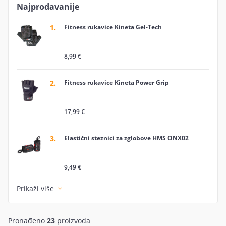
i čvršćem hvatu tijekom vježbanja, a posljedično i do
Najprodavanije
veće sigurnosti u treningu.
1.
Fitness rukavice Kineta Gel-Tech
8,99 €
2.
Fitness rukavice Kineta Power Grip
17,99 €
3.
Elastični steznici za zglobove HMS ONX02
9,49 €
Prikaži više
Pronađeno
23
proizvoda