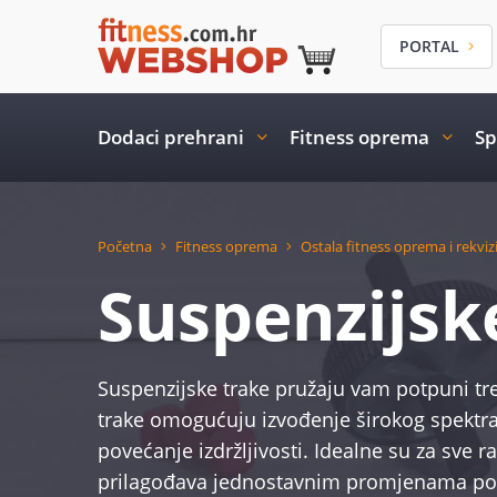
PORTAL
Dodaci prehrani
Fitness oprema
Sp
Početna
Fitness oprema
Ostala fitness oprema i rekvizi
Suspenzijsk
Suspenzijske trake pružaju vam potpuni tre
trake omogućuju izvođenje širokog spektra vj
povećanje izdržljivosti. Idealne su za sve 
prilagođava jednostavnim promjenama polož