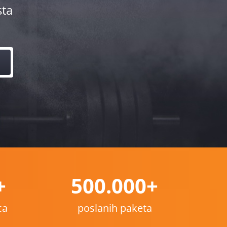
sta
+
500.000+
ca
poslanih paketa