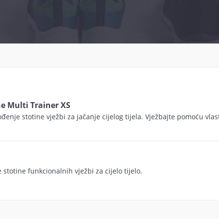
postavljanje kod kuće, u teretani ili na otvorenom. U
it trening bilo gdje!
ne Multi Trainer XS
enje stotine vježbi za jačanje cijelog tijela. Vježbajte pomoću vla
totine funkcionalnih vježbi za cijelo tijelo.