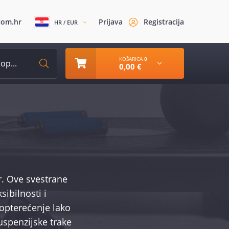
com.hr
Prijava
Registracija
HR / EUR
KOŠARICA
0
0,00 €
r. Ove svestrane
sibilnosti i
 opterećenje lako
uspenzijske trake