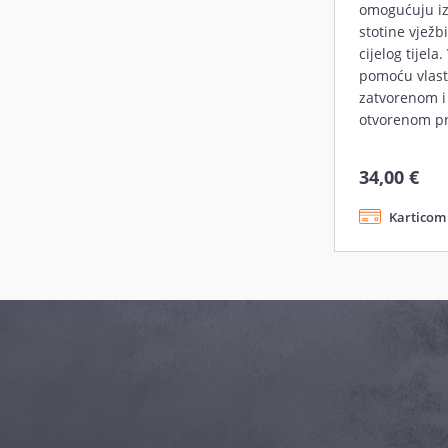
omogućuju i
stotine vježb
cijelog tijela
pomoću vlasti
zatvorenom i
otvorenom pr
34,00 €
Karticom 