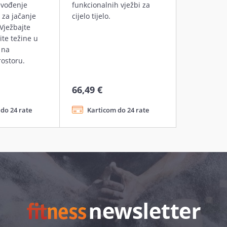
zvođenje
funkcionalnih vježbi za
i za jačanje
cijelo tijelo.
. Vježbajte
te težine u
 na
ostoru.
66,49 €
do 24 rate
Karticom do 24 rate