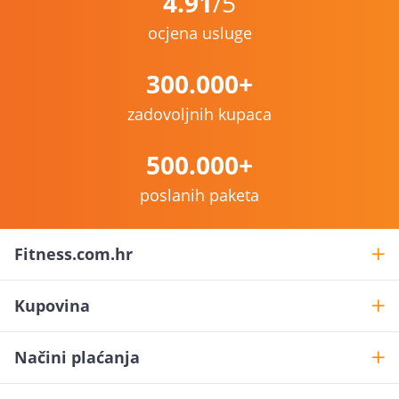
4.91
/5
ocjena usluge
300.000+
zadovoljnih kupaca
500.000+
poslanih paketa
Fitness.com.hr
Kupovina
Načini plaćanja