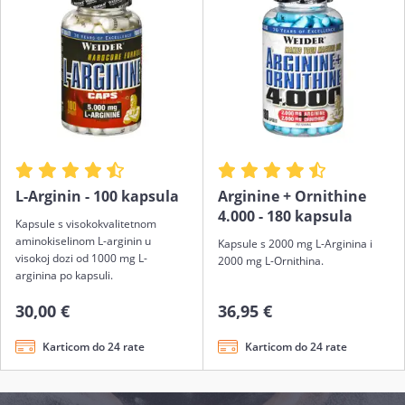
prehrani koji sadrži arginin i iskoristite sve njegove
prednosti. Upravo je arginin jedna od aminokiselina
koju sportaši ističu kao najučinkovitiju pomoć u
trenažnom procesu, pa i vi omogućite svome tijelu
napredak na potvrđen način.
L-Arginin - 100 kapsula
Arginine + Ornithine
4.000 - 180 kapsula
Kapsule s visokokvalitetnom
aminokiselinom L-arginin u
Kapsule s 2000 mg L-Arginina i
visokoj dozi od 1000 mg L-
2000 mg L-Ornithina.
arginina po kapsuli.
30,00 €
36,95 €
Karticom do 24 rate
Karticom do 24 rate