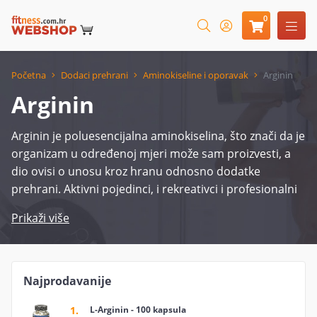
0
Početna
Dodaci prehrani
Aminokiseline i oporavak
Arginin
Arginin
Arginin je poluesencijalna aminokiselina, što znači da je
organizam u određenoj mjeri može sam proizvesti, a
dio ovisi o unosu kroz hranu odnosno dodatke
prehrani. Aktivni pojedinci, i rekreativci i profesionalni
sportaši pojačano troše zalihe aminokiselina i
Prikaži više
potrebno ih je dodatno unositi dodacima prehrani.
Upravo o dostatnim količinama svih potrebnih
nutrijenata ovisi učinkovitost svakog treninga, ali i
Najprodavanije
brzina regeneracije i oporavka te spremnost za sljedeći
1.
L-Arginin - 100 kapsula
trening koja mora biti povezana i sa smanjenim rizikom