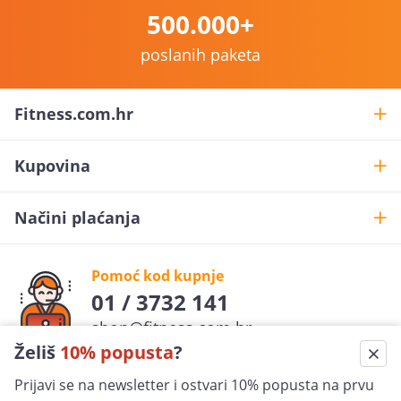
500.000+
poslanih paketa
Fitness.com.hr
Kupovina
Načini plaćanja
Pomoć kod kupnje
01 / 3732 141
shop@fitness.com.hr
Želiš
10% popusta
?
Fit
ness
.com.hr
Prijavi se na newsletter i ostvari 10% popusta na prvu
pratite nas