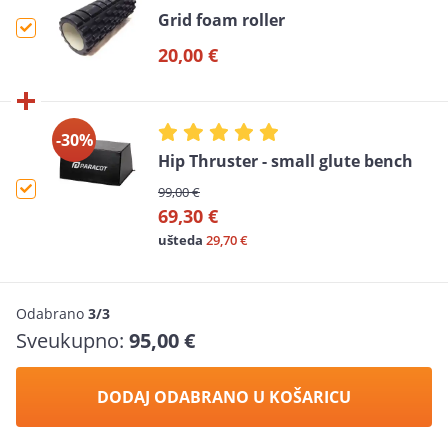
Grid foam roller
20,00 €
-30%
Hip Thruster - small glute bench
99,00 €
69,30 €
ušteda
29,70 €
Odabrano
3/3
Sveukupno:
95,00 €
DODAJ ODABRANO U KOŠARICU