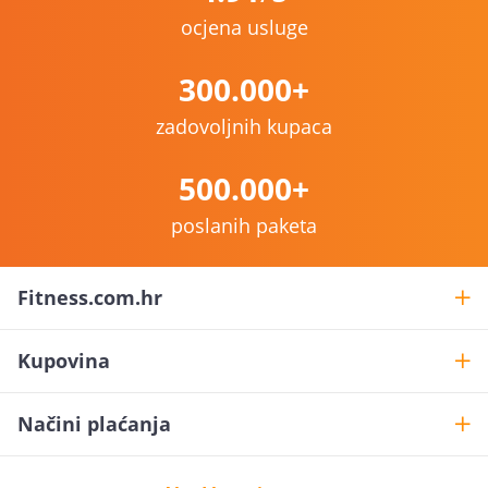
ocjena usluge
300.000+
zadovoljnih kupaca
500.000+
poslanih paketa
Fitness.com.hr
Kupovina
Načini plaćanja