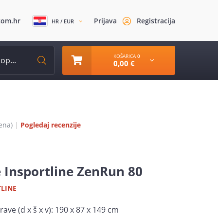
com.hr
Prijava
Registracija
HR / EUR
KOŠARICA
0
0,00 €
ena)
|
Pogledaj recenzije
e Insportline ZenRun 80
TLINE
ave (d x š x v): 190 x 87 x 149 cm