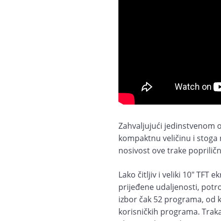
Zahvaljujući jedinstvenom ok
kompaktnu veličinu i stoga
nosivost ove trake poprilič
Lako čitljiv i veliki 10" TFT
prijeđene udaljenosti, potro
izbor čak 52 programa, od ko
korisničkih programa. Trak