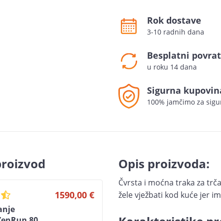
Rok dostave
3-10 radnih dana
Besplatni povrat
u roku 14 dana
Sigurna kupovin
100% jamčimo za sigu
proizvod
Opis proizvoda:
Čvrsta i moćna traka za trč
1590,00 €
žele vježbati kod kuće jer 
anje
 ZenRun 80