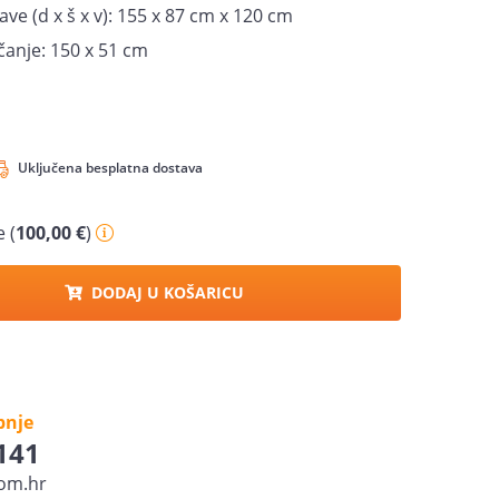
ve (d x š x v): 155 x 87 cm x 120 cm
čanje: 150 x 51 cm
Uključena besplatna dostava
 (
100,00 €
)
DODAJ U KOŠARICU
pnje
 141
om.hr