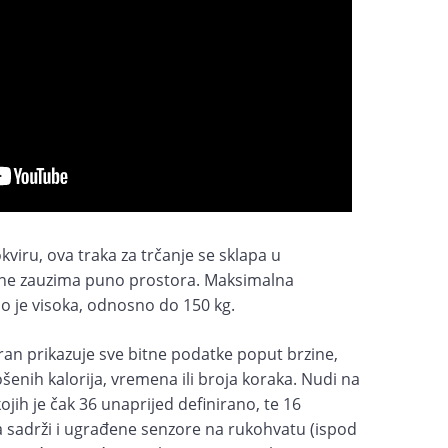
viru, ova traka za trčanje se sklapa u
 ne zauzima puno prostora. Maksimalna
no je visoka, odnosno do 150 kg.
 ekran prikazuje sve bitne podatke poput brzine,
šenih kalorija, vremena ili broja koraka. Nudi na
jih je čak 36 unaprijed definirano, te 16
a sadrži i ugrađene senzore na rukohvatu (ispod