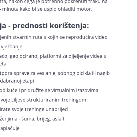
ata, nakon čega je potrebno pokrenuti traku na
minuta kako bi se uspio ohladiti motor.
a - prednosti korištenja:
jenih stvarnih ruta s kojih se reproducira video
a vježbanje
oj geolociranoj platformi za dijeljenje videa s
eta
ra sprave za veslanje, sobnog bicikla ili nagib
odabranoj etapi
od kuće i pridružite se virtualnim izazovima
svoje ciljeve strukturiranim treningom
ate svoje treninge unaprijed
ženjima - šuma, brijeg, aslalt
naplaćuje