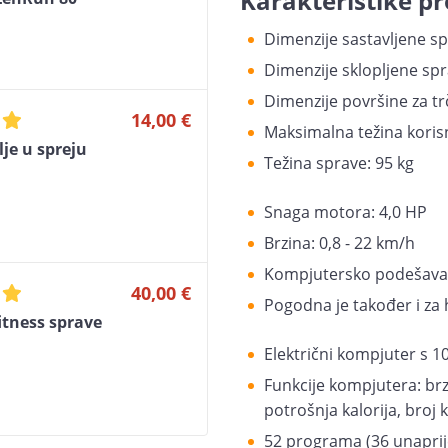
Karakteristike pr
Dimenzije sastavljene spr
Dimenzije sklopljene spra
Dimenzije površine za tr
14,00 €
Maksimalna težina korisn
lje u spreju
Težina sprave: 95 kg
Snaga motora: 4,0 HP
Brzina: 0,8 - 22 km/h
Kompjutersko podešavanj
40,00 €
Pogodna je također i za
itness sprave
Električni kompjuter s 
Funkcije kompjutera: brz
potrošnja kalorija, broj 
52 programa (36 unaprij