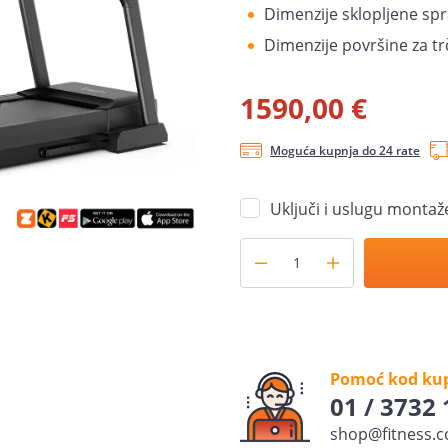
Dimenzije sklopljene spra
Dimenzije površine za tr
1590,00 €
Moguća kupnja do 24 rate
Uključi i uslugu montaže
Pomoć kod ku
01 / 3732
shop@fitness.c