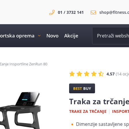
01 / 3732 141
shop@fitness.
ortska oprema
Novo
Akcije
rčanje Insportline ZenRun 80
4,57
(14 ocj
BEST
BUY
Traka za trčanj
|
TRAKE ZA TRČANJE
INSPOR
Dimenzije sastavljene spr