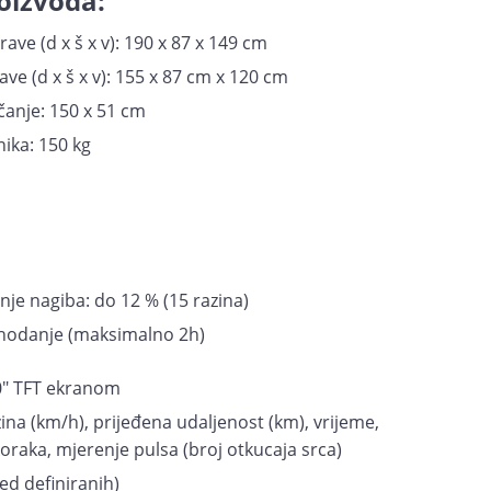
oizvoda:
ave (d x š x v): 190 x 87 x 149 cm
ve (d x š x v): 155 x 87 cm x 120 cm
čanje: 150 x 51 cm
ika: 150 kg
e nagiba: do 12 % (15 razina)
 hodanje (maksimalno 2h)
10" TFT ekranom
ina (km/h), prijeđena udaljenost (km), vrijeme,
koraka, mjerenje pulsa (broj otkucaja srca)
ed definiranih)