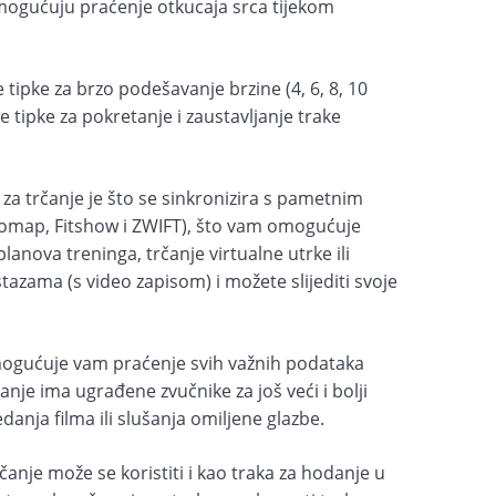
mogućuju praćenje otkucaja srca tijekom
ipke za brzo podešavanje brzine (4, 6, 8, 10
 te tipke za pokretanje i zaustavljanje trake
za trčanje je što se sinkronizira s pametnim
inomap, Fitshow i ZWIFT), što vam omogućuje
 planova treninga, trčanje virtualne utrke ili
tazama (s video zapisom) i možete slijediti svoje
mogućuje vam praćenje svih važnih podataka
čanje ima ugrađene zvučnike za još veći i bolji
ledanja filma ili slušanja omiljene glazbe.
čanje može se koristiti i kao traka za hodanje u