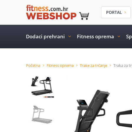
PORTAL
Dodaci prehrani
Fitness oprema
Sp
Početna
Fitness oprema
Trake za trčanje
Traka za t