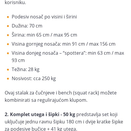
korisniku.
Podesiv nosač po visini i širini
Dužina: 70 cm
Širina: min 65 cm / max 95 cm
Visina gornjeg nosača: min 91 cm / max 156 cm
Visina donjeg nosača – “spottera”: min 63 cm / max
93 cm
Težina: 28 kg
Nosivost: cca 250 kg
Ovaj stalak za čučnjeve i bench (squat rack) možete
kombinirati sa regulirajućom klupom.
2. Komplet utega i šipki - 50 kg
predstavlja set koji
uključuje jednu ravnu šipku 180 cm i dvije kratke šipke
za podesive bučice + 41 kg utega.