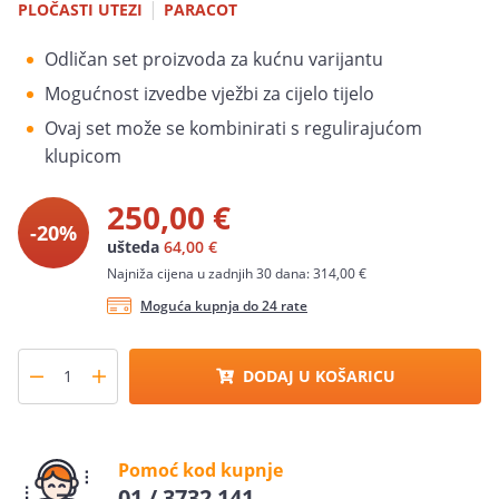
|
PLOČASTI UTEZI
PARACOT
Odličan set proizvoda za kućnu varijantu
Mogućnost izvedbe vježbi za cijelo tijelo
Ovaj set može se kombinirati s regulirajućom
klupicom
250,00 €
-20%
ušteda
64,00 €
Najniža cijena u zadnjih 30 dana: 314,00 €
Moguća kupnja do 24 rate
DODAJ U KOŠARICU
Pomoć kod kupnje
01 / 3732 141