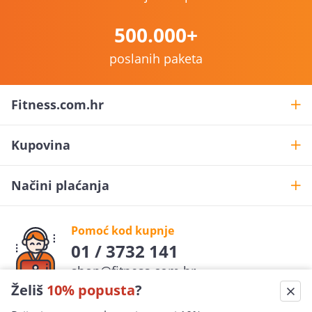
500.000+
poslanih paketa
Fitness.com.hr
Kupovina
Načini plaćanja
Pomoć kod kupnje
01 / 3732 141
shop@fitness.com.hr
Želiš
10% popusta
?
Fit
ness
.com.hr