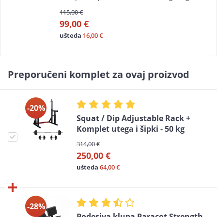
115,00 €
99,00 €
ušteda
16,00 €
Preporučeni komplet za ovaj proizvod
-20%
Squat / Dip Adjustable Rack +
Komplet utega i šipki - 50 kg
314,00 €
250,00 €
ušteda
64,00 €
-28%
Podesiva klupa Paracot Strength