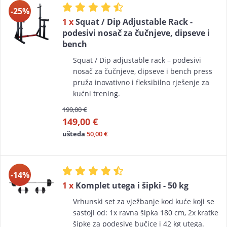
-25%
1 x
Squat / Dip Adjustable Rack -
podesivi nosač za čučnjeve, dipseve i
bench
Squat / Dip adjustable rack – podesivi
nosač za čučnjeve, dipseve i bench press
pruža inovativno i fleksibilno rješenje za
kućni trening.
199,00 €
149,00 €
ušteda
50,00 €
-14%
1 x
Komplet utega i šipki - 50 kg
Vrhunski set za vježbanje kod kuće koji se
sastoji od: 1x ravna šipka 180 cm, 2x kratke
šipke za podesive bučice i 42 kg utega.