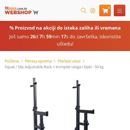
0
% Proizvod na akciji do isteka zaliha ili vremena
Još samo
26
d
7
h
59
min
16
s do završetka, iskoristite
uštedu!
Početna
Fitness oprema
Pločasti utezi
Squat / Dip Adjustable Rack + Komplet utega i šipki - 50 kg