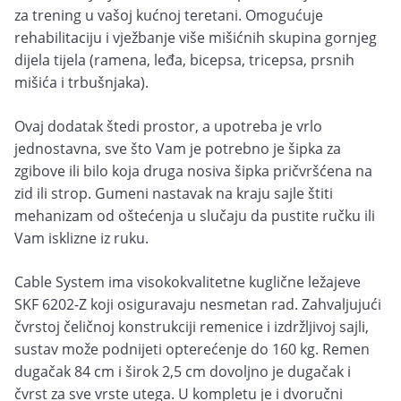
za trening u vašoj kućnoj teretani. Omogućuje
rehabilitaciju i vježbanje više mišićnih skupina gornjeg
dijela tijela (ramena, leđa, bicepsa, tricepsa, prsnih
mišića i trbušnjaka).
Ovaj dodatak štedi prostor, a upotreba je vrlo
jednostavna, sve što Vam je potrebno je šipka za
zgibove ili bilo koja druga nosiva šipka pričvršćena na
zid ili strop. Gumeni nastavak na kraju sajle štiti
mehanizam od oštećenja u slučaju da pustite ručku ili
Vam isklizne iz ruku.
Cable System ima visokokvalitetne kuglične ležajeve
SKF 6202-Z koji osiguravaju nesmetan rad. Zahvaljujući
čvrstoj čeličnoj konstrukciji remenice i izdržljivoj sajli,
sustav može podnijeti opterećenje do 160 kg. Remen
dugačak 84 cm i širok 2,5 cm dovoljno je dugačak i
čvrst za sve vrste utega. U kompletu je i dvoručni