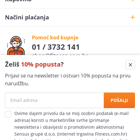
Načini plaćanja
Pomoć kod kupnje
01 / 3732 141
shop@fitness.com.hr
Želiš
10% popusta
?
Fit
ness
.com.hr
Prijavi se na newsletter i ostvari 10% popusta na prvu
pratite nas
narudžbu.
Sigurna kupovina
POŠALJI
100% jamčimo za sigurnost
Ovime dajem privolu da se moj osobni podatak (e-mail
adresa) koristi u marketinške svrhe (primanje
Ekspresna dostava
newslettera i obavijesti o promotivnim aktivnostima)
po cijeloj Hrvatskoj
Sensus grupe d.o.o. (internet trgovina Fitness.com.hr)