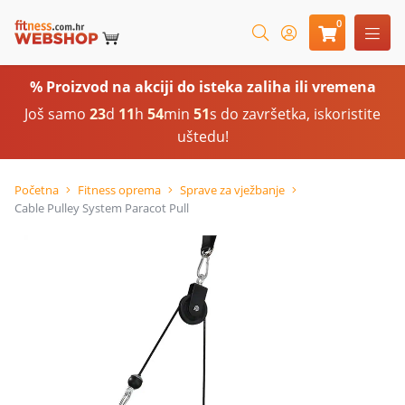
0
% Proizvod na akciji do isteka zaliha ili vremena
Još samo
23
d
11
h
54
min
50
s do završetka, iskoristite
uštedu!
Početna
Fitness oprema
Sprave za vježbanje
Cable Pulley System Paracot Pull