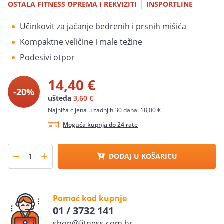
|
OSTALA FITNESS OPREMA I REKVIZITI
INSPORTLINE
Učinkovit za jačanje bedrenih i prsnih mišića
Kompaktne veličine i male težine
Podesivi otpor
14,40 €
-20%
ušteda
3,60 €
Najniža cijena u zadnjih 30 dana: 18,00 €
Moguća kupnja do 24 rate
DODAJ U KOŠARICU
Pomoć kod kupnje
01 / 3732 141
shop@fitness.com.hr