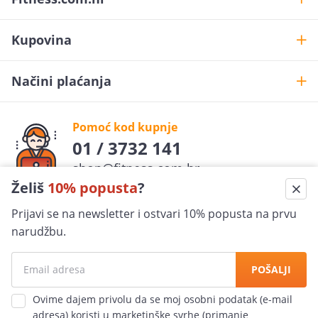
Kupovina
Načini plaćanja
Pomoć kod kupnje
01 / 3732 141
shop@fitness.com.hr
Želiš
10% popusta
?
Fit
ness
.com.hr
Prijavi se na newsletter i ostvari 10% popusta na prvu
pratite nas
narudžbu.
Sigurna kupovina
POŠALJI
100% jamčimo za sigurnost
Ovime dajem privolu da se moj osobni podatak (e-mail
adresa) koristi u marketinške svrhe (primanje