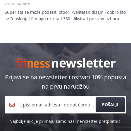
28. ožujka 2025.
Super šta se može podesiti otpor, kvalitetan dizajn i dobro što
se "naslonjači" mogu okretati 360 i fiksirati po svom izboru.
Prijavi se na newsletter i ostvari 10% popusta
na prvu narudžbu
POŠALJI
Najbolje akcije primaju samo naši newsletter pretplatnici