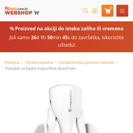
0
% Proizvod na akciji do isteka zaliha ili vremena
Još samo
26
d
1
h
50
min
44
s do završetka, iskoristite
uštedu!
Početna
Fitness oprema
Ostala fitness oprema i rekviziti
Trenažer za bedra Insportline GluteTrain