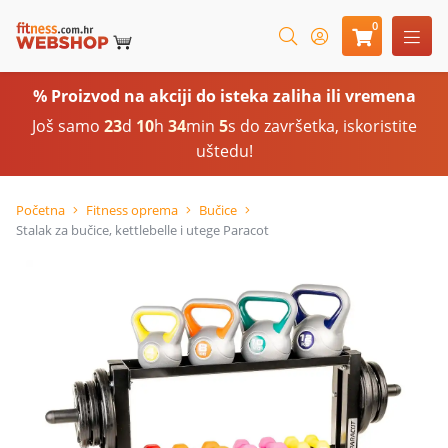
0
% Proizvod na akciji do isteka zaliha ili vremena
Još samo
23
d
10
h
34
min
4
s do završetka, iskoristite
uštedu!
Početna
Fitness oprema
Bučice
Stalak za bučice, kettlebelle i utege Paracot