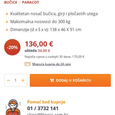
|
BUČICE
PARACOT
Kvalitetan nosač bučica, girji i pločastih utega
Maksimalna nosivost do 300 kg
Dimenzije (d x š x v): 138 x 46 X 91 cm
136,00 €
-20%
ušteda
34,00 €
Najniža cijena u zadnjih 30 dana: 170,00 €
Moguća kupnja do 24 rate
DODAJ U KOŠARICU
Pomoć kod kupnje
01 / 3732 141
shop@fitness.com.hr