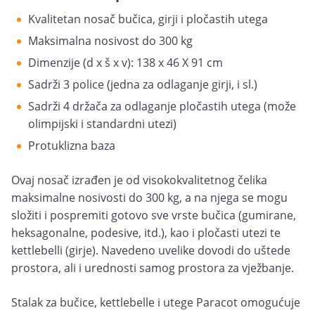
Kvalitetan nosač bučica, girji i pločastih utega
Maksimalna nosivost do 300 kg
Dimenzije (d x š x v): 138 x 46 X 91 cm
Sadrži 3 police (jedna za odlaganje girji, i sl.)
Sadrži 4 držača za odlaganje pločastih utega (može
olimpijski i standardni utezi)
Protuklizna baza
Ovaj nosač izrađen je od visokokvalitetnog čelika
maksimalne nosivosti do 300 kg, a na njega se mogu
složiti i pospremiti gotovo sve vrste bučica (gumirane,
heksagonalne, podesive, itd.), kao i pločasti utezi te
kettlebelli (girje). Navedeno uvelike dovodi do uštede
prostora, ali i urednosti samog prostora za vježbanje.
Stalak za bučice, kettlebelle i utege Paracot omogućuje