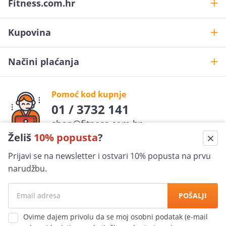
Fitness.com.hr
Kupovina
Načini plaćanja
Pomoć kod kupnje
01 / 3732 141
shop@fitness.com.hr
Želiš
10% popusta
?
Fit
ness
.com.hr
Prijavi se na newsletter i ostvari 10% popusta na prvu
pratite nas
narudžbu.
Sigurna kupovina
POŠALJI
100% jamčimo za sigurnost
Ovime dajem privolu da se moj osobni podatak (e-mail